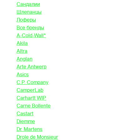
Сандалии
Шлепанцы
Лоферы
Все бренды
A-Cold-Wall*
Akila
Altra
Anglan
Arte Antwerp
Asics
C.P. Company
CamperLab
Carhartt WIP
Carne Bollente
Castart
Diemme
Dr. Martens
Drole de Monsieur