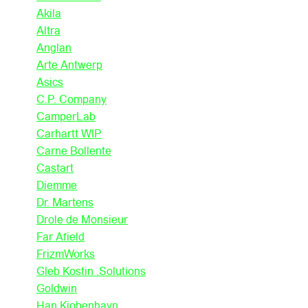
Akila
Altra
Anglan
Arte Antwerp
Asics
C.P. Company
CamperLab
Carhartt WIP
Carne Bollente
Castart
Diemme
Dr. Martens
Drole de Monsieur
Far Afield
FrizmWorks
Gleb Kostin .Solutions
Goldwin
Han Kjobenhavn