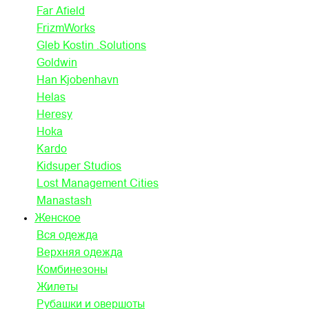
Far Afield
FrizmWorks
Gleb Kostin .Solutions
Goldwin
Han Kjobenhavn
Helas
Heresy
Hoka
Kardo
Kidsuper Studios
Lost Management Cities
Manastash
Женское
Вся одежда
Верхняя одежда
Комбинезоны
Жилеты
Рубашки и овершоты