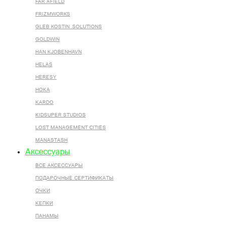
FAR AFIELD
FRIZMWORKS
GLEB KOSTIN .SOLUTIONS
GOLDWIN
HAN KJOBENHAVN
HELAS
HERESY
HOKA
KARDO
KIDSUPER STUDIOS
LOST MANAGEMENT CITIES
MANASTASH
Аксессуары
ВСЕ AКСЕССУАРЫ
ПОДАРОЧНЫЕ СЕРТИФИКАТЫ
ОЧКИ
КЕПКИ
ПАНАМЫ