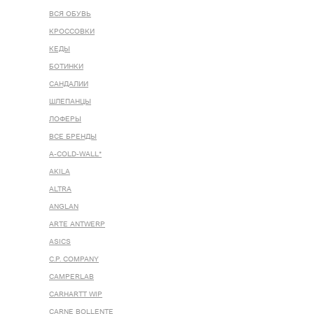
ВСЯ ОБУВЬ
КРОССОВКИ
КЕДЫ
БОТИНКИ
САНДАЛИИ
ШЛЕПАНЦЫ
ЛОФЕРЫ
ВСЕ БРЕНДЫ
A-COLD-WALL*
AKILA
ALTRA
ANGLAN
ARTE ANTWERP
ASICS
C.P. COMPANY
CAMPERLAB
CARHARTT WIP
CARNE BOLLENTE