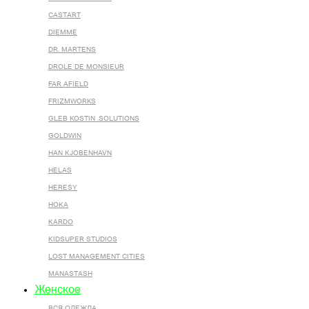
CASTART
DIEMME
DR. MARTENS
DROLE DE MONSIEUR
FAR AFIELD
FRIZMWORKS
GLEB KOSTIN .SOLUTIONS
GOLDWIN
HAN KJOBENHAVN
HELAS
HERESY
HOKA
KARDO
KIDSUPER STUDIOS
LOST MANAGEMENT CITIES
MANASTASH
Женское
ВСЯ ОДЕЖДА