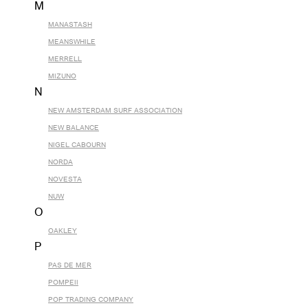
M
MANASTASH
MEANSWHILE
MERRELL
MIZUNO
N
NEW AMSTERDAM SURF ASSOCIATION
NEW BALANCE
NIGEL CABOURN
NORDA
NOVESTA
NUW
O
OAKLEY
P
PAS DE MER
POMPEII
POP TRADING COMPANY