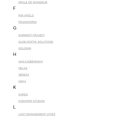
DROLE DE MONSIEUR
F
FAR AFIELD
FRIZMWORKS
G
GARMENT PROJECT
GLEB KOSTIN .SOLUTIONS
GOLDWIN
H
HAN KJOBENHAVN
HELAS
HERESY
HOKA
K
KARDO
KIDSUPER STUDIOS
L
LOST MANAGEMENT CITIES