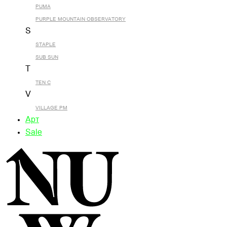
PUMA
PURPLE MOUNTAIN OBSERVATORY
S
STAPLE
SUB SUN
T
TEN C
V
VILLAGE PM
Арт
Sale