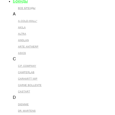
Бренды
ВСЕ БРЕНДЫ
A
A-COLD-WALL*
AKILA
ALTRA
ANGLAN
ARTE ANTWERP
ASICS
C
C.P. COMPANY
CAMPERLAB
CARHARTT WIP
CARNE BOLLENTE
CASTART
D
DIEMME
DR. MARTENS