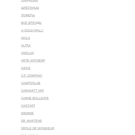
САНДАЛИИ
ШЛЕПАНЦЫ
ЛОФЕРЫ
ВСЕ БРЕНДЫ
A-COLD-WALL*
AKILA
ALTRA
ANGLAN
ARTE ANTWERP
ASICS
C.P. COMPANY
CAMPERLAB
CARHARTT WIP
CARNE BOLLENTE
CASTART
DIEMME
DR. MARTENS
DROLE DE MONSIEUR