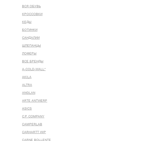
ВСЯ ОБУВЬ
КРОССОВКИ
КЕДЫ
БОТИНКИ
САНДАЛИИ
ШЛЕПАНЦЫ
ЛОФЕРЫ
ВСЕ БРЕНДЫ
A-COLD-WALL*
AKILA
ALTRA
ANGLAN
ARTE ANTWERP
ASICS
C.P. COMPANY
CAMPERLAB
CARHARTT WIP
CARNE BOLLENTE