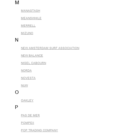
M
MANASTASH
MEANSWHILE
MERRELL
MIZUNO
N
NEW AMSTERDAM SURF ASSOCIATION
NEW BALANCE
NIGEL CABOURN
NORDA
NOVESTA
NUW
O
OAKLEY
P
PAS DE MER
POMPEII
POP TRADING COMPANY