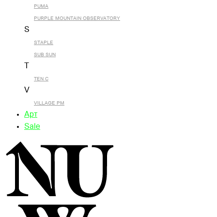
PUMA
PURPLE MOUNTAIN OBSERVATORY
S
STAPLE
SUB SUN
T
TEN C
V
VILLAGE PM
Арт
Sale