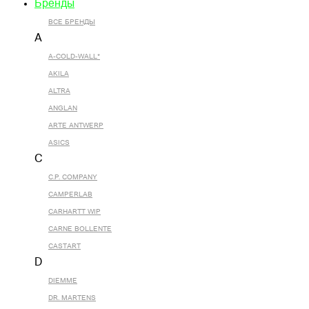
Бренды
ВСЕ БРЕНДЫ
A
A-COLD-WALL*
AKILA
ALTRA
ANGLAN
ARTE ANTWERP
ASICS
C
C.P. COMPANY
CAMPERLAB
CARHARTT WIP
CARNE BOLLENTE
CASTART
D
DIEMME
DR. MARTENS