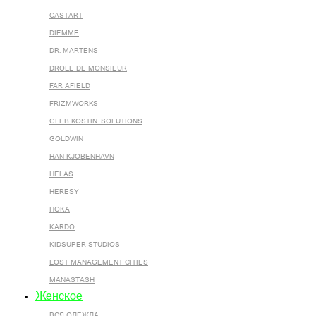
CASTART
DIEMME
DR. MARTENS
DROLE DE MONSIEUR
FAR AFIELD
FRIZMWORKS
GLEB KOSTIN .SOLUTIONS
GOLDWIN
HAN KJOBENHAVN
HELAS
HERESY
HOKA
KARDO
KIDSUPER STUDIOS
LOST MANAGEMENT CITIES
MANASTASH
Женское
ВСЯ ОДЕЖДА