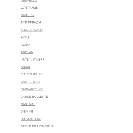
САНДАЛИИ
ШЛЕПАНЦЫ
ЛОФЕРЫ
ВСЕ БРЕНДЫ
A-COLD-WALL*
AKILA
ALTRA
ANGLAN
ARTE ANTWERP
ASICS
C.P. COMPANY
CAMPERLAB
CARHARTT WIP
CARNE BOLLENTE
CASTART
DIEMME
DR. MARTENS
DROLE DE MONSIEUR