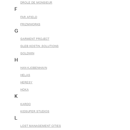
DROLE DE MONSIEUR
F
FAR AFIELD
FRIZMWORKS
G
GARMENT PROJECT
GLEB KOSTIN .SOLUTIONS
GOLDWIN
H
HAN KJOBENHAVN
HELAS
HERESY
HOKA
K
KARDO
KIDSUPER STUDIOS
L
LOST MANAGEMENT CITIES