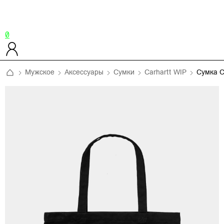
0
Мужское
Аксессуары
Сумки
Carhartt WIP
Сумка 