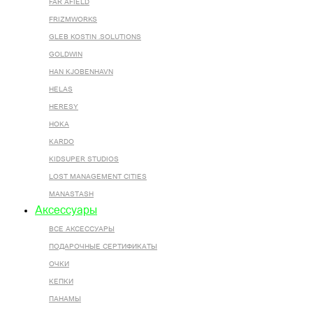
FAR AFIELD
FRIZMWORKS
GLEB KOSTIN .SOLUTIONS
GOLDWIN
HAN KJOBENHAVN
HELAS
HERESY
HOKA
KARDO
KIDSUPER STUDIOS
LOST MANAGEMENT CITIES
MANASTASH
Аксессуары
ВСЕ AКСЕССУАРЫ
ПОДАРОЧНЫЕ СЕРТИФИКАТЫ
ОЧКИ
КЕПКИ
ПАНАМЫ