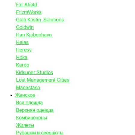
Far Afield
FrizmWorks
Gleb Kostin .Solutions
Goldwin
Han Kjobenhavn
Helas
Heresy
Hoka
Kardo
Kidsuper Studios
Lost Management Cities
Manastash
Женское
Вся одежда
Верхняя одежда
Комбинезоны
Жилеты
Рубашки и овершоты