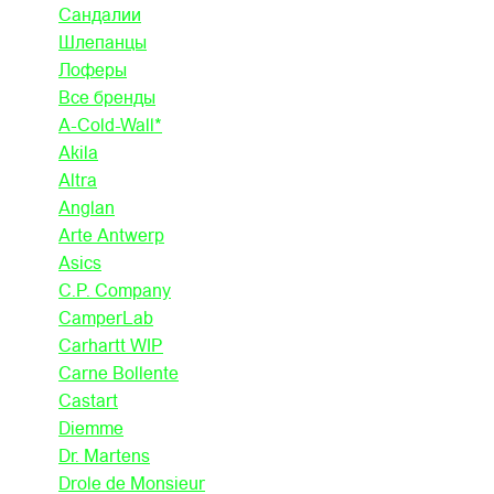
Сандалии
Шлепанцы
Лоферы
Все бренды
A-Cold-Wall*
Akila
Altra
Anglan
Arte Antwerp
Asics
C.P. Company
CamperLab
Carhartt WIP
Carne Bollente
Castart
Diemme
Dr. Martens
Drole de Monsieur