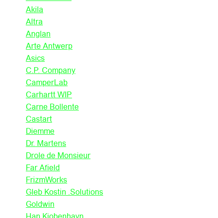
Akila
Altra
Anglan
Arte Antwerp
Asics
C.P. Company
CamperLab
Carhartt WIP
Carne Bollente
Castart
Diemme
Dr. Martens
Drole de Monsieur
Far Afield
FrizmWorks
Gleb Kostin .Solutions
Goldwin
Han Kjobenhavn