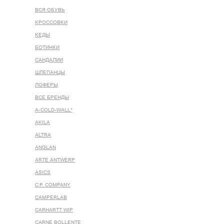
ВСЯ ОБУВЬ
КРОССОВКИ
КЕДЫ
БОТИНКИ
САНДАЛИИ
ШЛЕПАНЦЫ
ЛОФЕРЫ
ВСЕ БРЕНДЫ
A-COLD-WALL*
AKILA
ALTRA
ANGLAN
ARTE ANTWERP
ASICS
C.P. COMPANY
CAMPERLAB
CARHARTT WIP
CARNE BOLLENTE