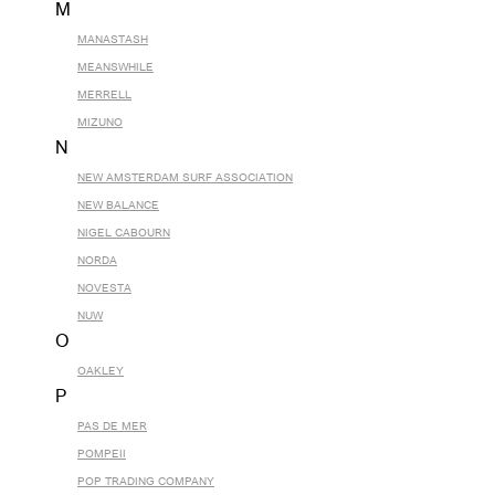
M
MANASTASH
MEANSWHILE
MERRELL
MIZUNO
N
NEW AMSTERDAM SURF ASSOCIATION
NEW BALANCE
NIGEL CABOURN
NORDA
NOVESTA
NUW
O
OAKLEY
P
PAS DE MER
POMPEII
POP TRADING COMPANY