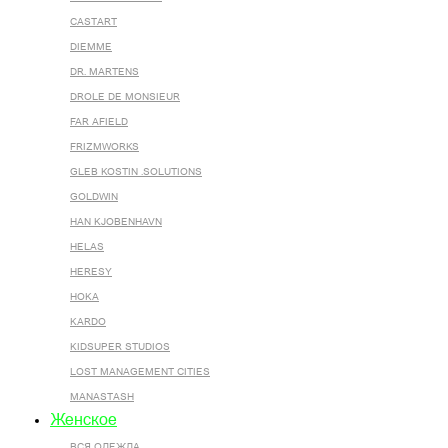
CASTART
DIEMME
DR. MARTENS
DROLE DE MONSIEUR
FAR AFIELD
FRIZMWORKS
GLEB KOSTIN .SOLUTIONS
GOLDWIN
HAN KJOBENHAVN
HELAS
HERESY
HOKA
KARDO
KIDSUPER STUDIOS
LOST MANAGEMENT CITIES
MANASTASH
Женское
ВСЯ ОДЕЖДА