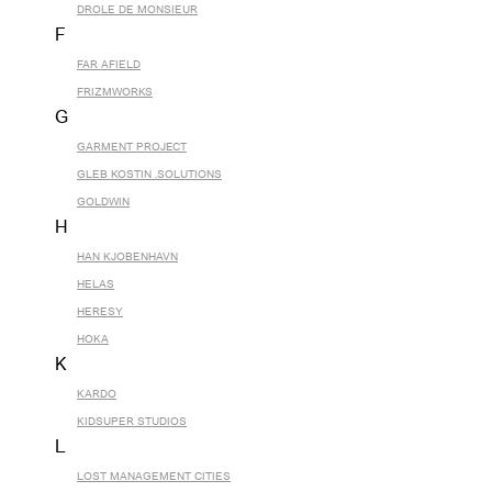
DROLE DE MONSIEUR
F
FAR AFIELD
FRIZMWORKS
G
GARMENT PROJECT
GLEB KOSTIN .SOLUTIONS
GOLDWIN
H
HAN KJOBENHAVN
HELAS
HERESY
HOKA
K
KARDO
KIDSUPER STUDIOS
L
LOST MANAGEMENT CITIES