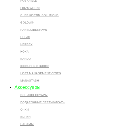
FAR AFIELD
FRIZMWORKS
GLEB KOSTIN .SOLUTIONS
GOLDWIN
HAN KJOBENHAVN
HELAS
HERESY
HOKA
KARDO
KIDSUPER STUDIOS
LOST MANAGEMENT CITIES
MANASTASH
Аксессуары
ВСЕ AКСЕССУАРЫ
ПОДАРОЧНЫЕ СЕРТИФИКАТЫ
ОЧКИ
КЕПКИ
ПАНАМЫ