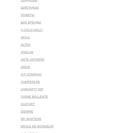
САНДАЛИИ
ШЛЕПАНЦЫ
ЛОФЕРЫ
ВСЕ БРЕНДЫ
A-COLD-WALL*
AKILA
ALTRA
ANGLAN
ARTE ANTWERP
ASICS
C.P. COMPANY
CAMPERLAB
CARHARTT WIP
CARNE BOLLENTE
CASTART
DIEMME
DR. MARTENS
DROLE DE MONSIEUR