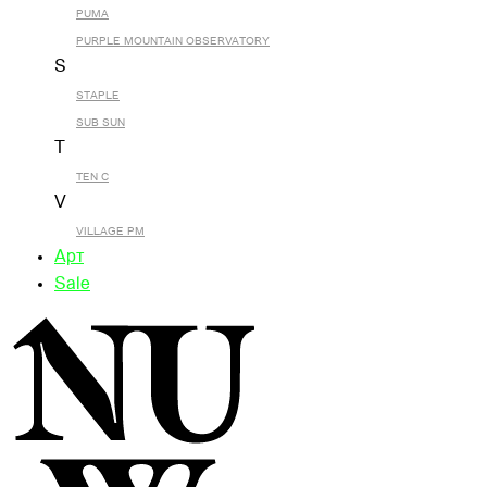
PUMA
PURPLE MOUNTAIN OBSERVATORY
S
STAPLE
SUB SUN
T
TEN C
V
VILLAGE PM
Арт
Sale