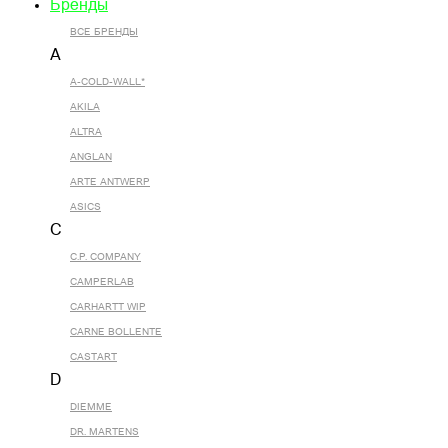
Бренды
ВСЕ БРЕНДЫ
A
A-COLD-WALL*
AKILA
ALTRA
ANGLAN
ARTE ANTWERP
ASICS
C
C.P. COMPANY
CAMPERLAB
CARHARTT WIP
CARNE BOLLENTE
CASTART
D
DIEMME
DR. MARTENS