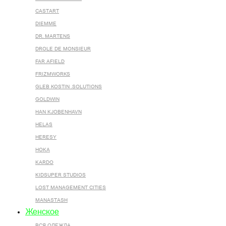
CASTART
DIEMME
DR. MARTENS
DROLE DE MONSIEUR
FAR AFIELD
FRIZMWORKS
GLEB KOSTIN .SOLUTIONS
GOLDWIN
HAN KJOBENHAVN
HELAS
HERESY
HOKA
KARDO
KIDSUPER STUDIOS
LOST MANAGEMENT CITIES
MANASTASH
Женское
ВСЯ ОДЕЖДА