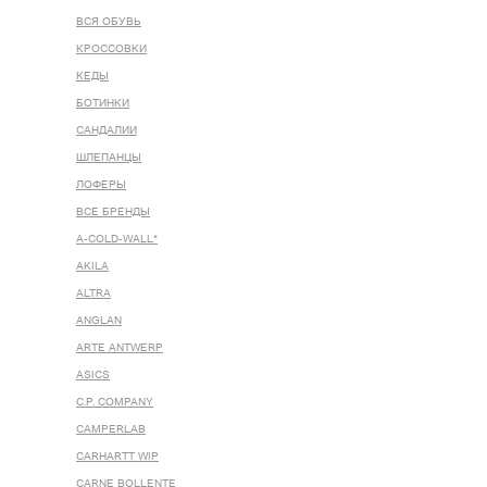
ВСЯ ОБУВЬ
КРОССОВКИ
КЕДЫ
БОТИНКИ
САНДАЛИИ
ШЛЕПАНЦЫ
ЛОФЕРЫ
ВСЕ БРЕНДЫ
A-COLD-WALL*
AKILA
ALTRA
ANGLAN
ARTE ANTWERP
ASICS
C.P. COMPANY
CAMPERLAB
CARHARTT WIP
CARNE BOLLENTE