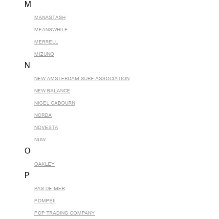
M
MANASTASH
MEANSWHILE
MERRELL
MIZUNO
N
NEW AMSTERDAM SURF ASSOCIATION
NEW BALANCE
NIGEL CABOURN
NORDA
NOVESTA
NUW
O
OAKLEY
P
PAS DE MER
POMPEII
POP TRADING COMPANY