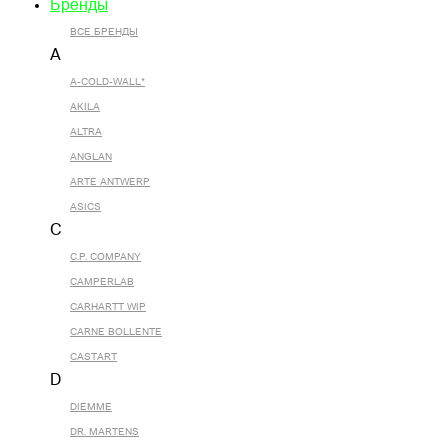
Бренды
ВСЕ БРЕНДЫ
A
A-COLD-WALL*
AKILA
ALTRA
ANGLAN
ARTE ANTWERP
ASICS
C
C.P. COMPANY
CAMPERLAB
CARHARTT WIP
CARNE BOLLENTE
CASTART
D
DIEMME
DR. MARTENS