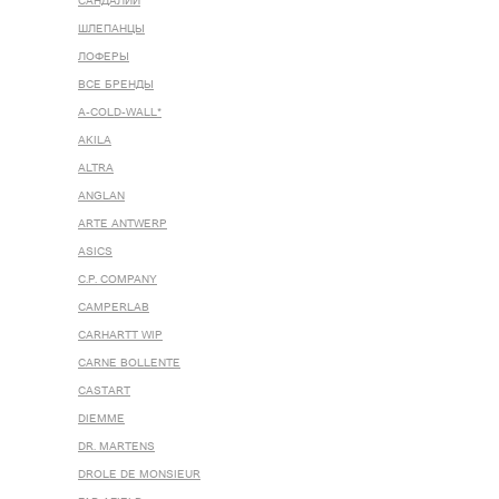
САНДАЛИИ
ШЛЕПАНЦЫ
ЛОФЕРЫ
ВСЕ БРЕНДЫ
A-COLD-WALL*
AKILA
ALTRA
ANGLAN
ARTE ANTWERP
ASICS
C.P. COMPANY
CAMPERLAB
CARHARTT WIP
CARNE BOLLENTE
CASTART
DIEMME
DR. MARTENS
DROLE DE MONSIEUR