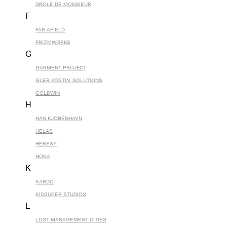
DROLE DE MONSIEUR
F
FAR AFIELD
FRIZMWORKS
G
GARMENT PROJECT
GLEB KOSTIN .SOLUTIONS
GOLDWIN
H
HAN KJOBENHAVN
HELAS
HERESY
HOKA
K
KARDO
KIDSUPER STUDIOS
L
LOST MANAGEMENT CITIES