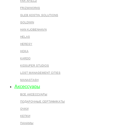
FAR AFIELD
FRIZMWORKS
GLEB KOSTIN .SOLUTIONS
GOLDWIN
HAN KJOBENHAVN
HELAS
HERESY
HOKA
KARDO
KIDSUPER STUDIOS
LOST MANAGEMENT CITIES
MANASTASH
Аксессуары
ВСЕ AКСЕССУАРЫ
ПОДАРОЧНЫЕ СЕРТИФИКАТЫ
ОЧКИ
КЕПКИ
ПАНАМЫ