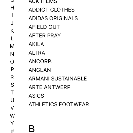
ACK ITEMS
H
ADDICT CLOTHES
I
ADIDAS ORIGINALS
J
AFIELD OUT
K
AFTER PRAY
L
AKILA
M
ALTRA
N
ANCORP.
O
P
ANGLAN
R
ARMANI SUSTAINABLE
S
ARTE ANTWERP
T
ASICS
U
ATHLETICS FOOTWEAR
V
W
Y
B
#