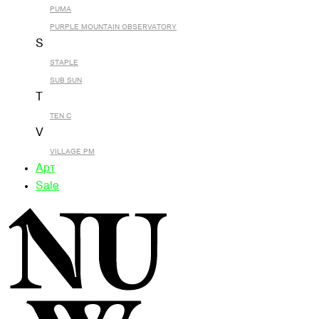
PUMA
PURPLE MOUNTAIN OBSERVATORY
S
STAPLE
SUB SUN
T
TEN C
V
VILLAGE PM
Арт
Sale