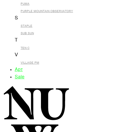
PUMA
PURPLE MOUNTAIN OBSERVATORY
S
STAPLE
SUB SUN
T
TEN C
V
VILLAGE PM
Арт
Sale