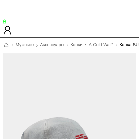
0
Мужское
Аксессуары
Кепки
A-Cold-Wall*
Кепка S