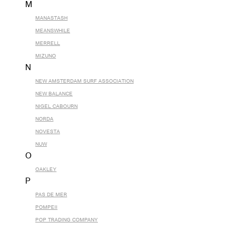
M
MANASTASH
MEANSWHILE
MERRELL
MIZUNO
N
NEW AMSTERDAM SURF ASSOCIATION
NEW BALANCE
NIGEL CABOURN
NORDA
NOVESTA
NUW
O
OAKLEY
P
PAS DE MER
POMPEII
POP TRADING COMPANY