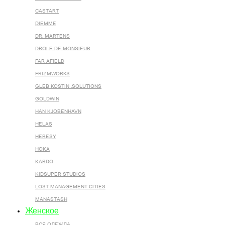
CASTART
DIEMME
DR. MARTENS
DROLE DE MONSIEUR
FAR AFIELD
FRIZMWORKS
GLEB KOSTIN .SOLUTIONS
GOLDWIN
HAN KJOBENHAVN
HELAS
HERESY
HOKA
KARDO
KIDSUPER STUDIOS
LOST MANAGEMENT CITIES
MANASTASH
Женское
ВСЯ ОДЕЖДА