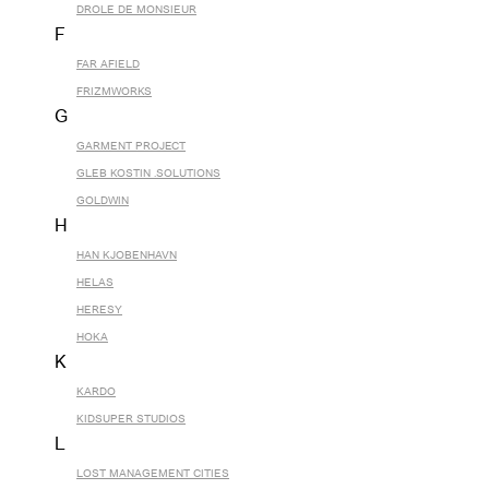
DROLE DE MONSIEUR
F
FAR AFIELD
FRIZMWORKS
G
GARMENT PROJECT
GLEB KOSTIN .SOLUTIONS
GOLDWIN
H
HAN KJOBENHAVN
HELAS
HERESY
HOKA
K
KARDO
KIDSUPER STUDIOS
L
LOST MANAGEMENT CITIES