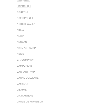
САНДАЛИИ
ШЛЕПАНЦЫ
ЛОФЕРЫ
ВСЕ БРЕНДЫ
A-COLD-WALL*
AKILA
ALTRA
ANGLAN
ARTE ANTWERP
ASICS
C.P. COMPANY
CAMPERLAB
CARHARTT WIP
CARNE BOLLENTE
CASTART
DIEMME
DR. MARTENS
DROLE DE MONSIEUR