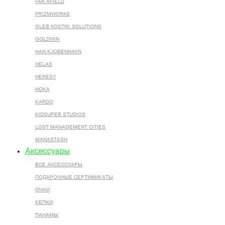
FAR AFIELD
FRIZMWORKS
GLEB KOSTIN .SOLUTIONS
GOLDWIN
HAN KJOBENHAVN
HELAS
HERESY
HOKA
KARDO
KIDSUPER STUDIOS
LOST MANAGEMENT CITIES
MANASTASH
Аксессуары
ВСЕ AКСЕССУАРЫ
ПОДАРОЧНЫЕ СЕРТИФИКАТЫ
ОЧКИ
КЕПКИ
ПАНАМЫ