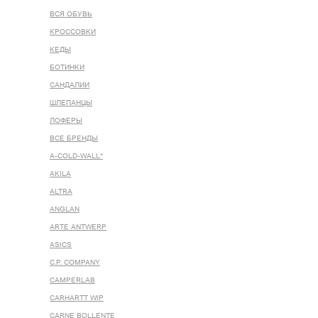
ВСЯ ОБУВЬ
КРОССОВКИ
КЕДЫ
БОТИНКИ
САНДАЛИИ
ШЛЕПАНЦЫ
ЛОФЕРЫ
ВСЕ БРЕНДЫ
A-COLD-WALL*
AKILA
ALTRA
ANGLAN
ARTE ANTWERP
ASICS
C.P. COMPANY
CAMPERLAB
CARHARTT WIP
CARNE BOLLENTE