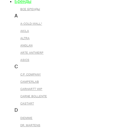
Бренды
ВСЕ БРЕНДЫ
A
A-COLD-WALL*
AKILA
ALTRA
ANGLAN
ARTE ANTWERP
ASICS
C
C.P. COMPANY
CAMPERLAB
CARHARTT WIP
CARNE BOLLENTE
CASTART
D
DIEMME
DR. MARTENS