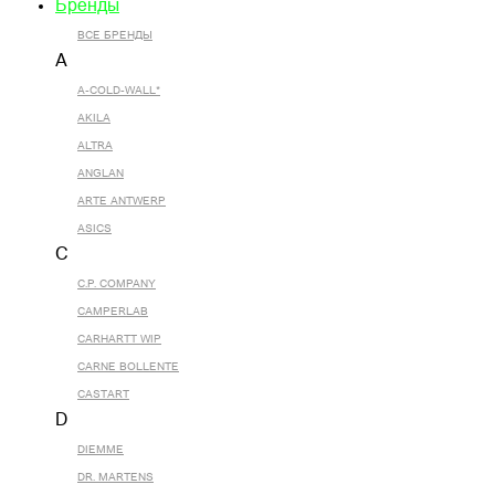
Бренды
ВСЕ БРЕНДЫ
A
A-COLD-WALL*
AKILA
ALTRA
ANGLAN
ARTE ANTWERP
ASICS
C
C.P. COMPANY
CAMPERLAB
CARHARTT WIP
CARNE BOLLENTE
CASTART
D
DIEMME
DR. MARTENS