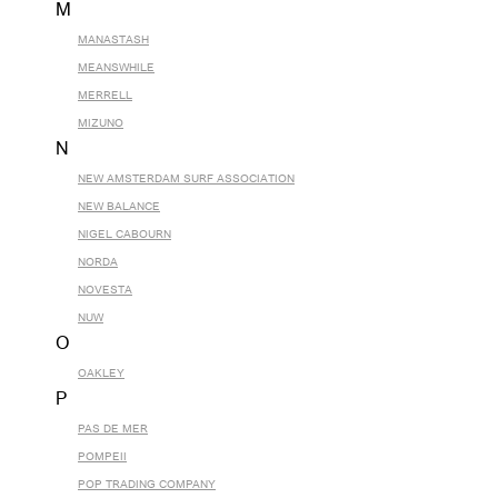
M
MANASTASH
MEANSWHILE
MERRELL
MIZUNO
N
NEW AMSTERDAM SURF ASSOCIATION
NEW BALANCE
NIGEL CABOURN
NORDA
NOVESTA
NUW
O
OAKLEY
P
PAS DE MER
POMPEII
POP TRADING COMPANY