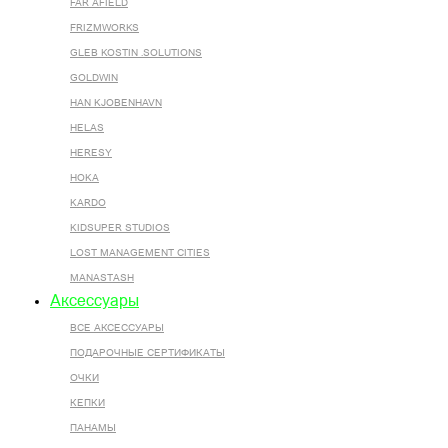
FAR AFIELD
FRIZMWORKS
GLEB KOSTIN .SOLUTIONS
GOLDWIN
HAN KJOBENHAVN
HELAS
HERESY
HOKA
KARDO
KIDSUPER STUDIOS
LOST MANAGEMENT CITIES
MANASTASH
Аксессуары
ВСЕ AКСЕССУАРЫ
ПОДАРОЧНЫЕ СЕРТИФИКАТЫ
ОЧКИ
КЕПКИ
ПАНАМЫ