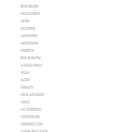
ВСЯ ОБУВЬ
КРОССОВКИ
КЕДЫ
БОТИНКИ
САНДАЛИИ
ШЛЕПАНЦЫ
ЛОФЕРЫ
ВСЕ БРЕНДЫ
A-COLD-WALL*
AKILA
ALTRA
ANGLAN
ARTE ANTWERP
ASICS
C.P. COMPANY
CAMPERLAB
CARHARTT WIP
CARNE BOLLENTE