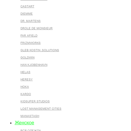
CASTART
DIEMME
DR. MARTENS
DROLE DE MONSIEUR
FAR AFIELD
FRIZMWORKS
GLEB KOSTIN .SOLUTIONS
GOLDWIN
HAN KJOBENHAVN
HELAS
HERESY
HOKA
KARDO
KIDSUPER STUDIOS
LOST MANAGEMENT CITIES
MANASTASH
Женское
ВСЯ ОДЕЖДА