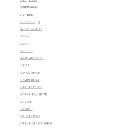
САНДАЛИИ
ШЛЕПАНЦЫ
ЛОФЕРЫ
ВСЕ БРЕНДЫ
A-COLD-WALL*
AKILA
ALTRA
ANGLAN
ARTE ANTWERP
ASICS
C.P. COMPANY
CAMPERLAB
CARHARTT WIP
CARNE BOLLENTE
CASTART
DIEMME
DR. MARTENS
DROLE DE MONSIEUR