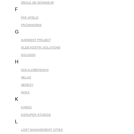
DROLE DE MONSIEUR
F
FAR AFIELD
FRIZMWORKS
G
GARMENT PROJECT
GLEB KOSTIN .SOLUTIONS
GOLDWIN
H
HAN KJOBENHAVN
HELAS
HERESY
HOKA
K
KARDO
KIDSUPER STUDIOS
L
LOST MANAGEMENT CITIES