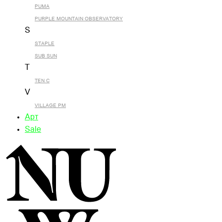
PUMA
PURPLE MOUNTAIN OBSERVATORY
S
STAPLE
SUB SUN
T
TEN C
V
VILLAGE PM
Арт
Sale