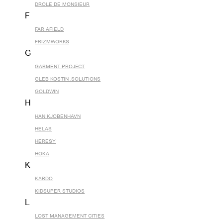
DROLE DE MONSIEUR
F
FAR AFIELD
FRIZMWORKS
G
GARMENT PROJECT
GLEB KOSTIN .SOLUTIONS
GOLDWIN
H
HAN KJOBENHAVN
HELAS
HERESY
HOKA
K
KARDO
KIDSUPER STUDIOS
L
LOST MANAGEMENT CITIES