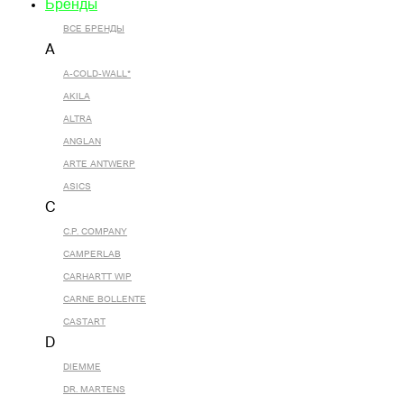
Бренды
ВСЕ БРЕНДЫ
A
A-COLD-WALL*
AKILA
ALTRA
ANGLAN
ARTE ANTWERP
ASICS
C
C.P. COMPANY
CAMPERLAB
CARHARTT WIP
CARNE BOLLENTE
CASTART
D
DIEMME
DR. MARTENS