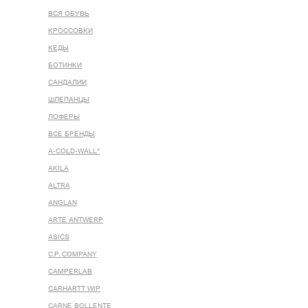
ВСЯ ОБУВЬ
КРОССОВКИ
КЕДЫ
БОТИНКИ
САНДАЛИИ
ШЛЕПАНЦЫ
ЛОФЕРЫ
ВСЕ БРЕНДЫ
A-COLD-WALL*
AKILA
ALTRA
ANGLAN
ARTE ANTWERP
ASICS
C.P. COMPANY
CAMPERLAB
CARHARTT WIP
CARNE BOLLENTE