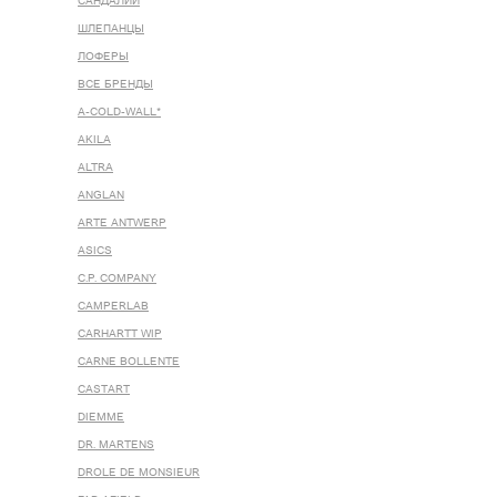
САНДАЛИИ
ШЛЕПАНЦЫ
ЛОФЕРЫ
ВСЕ БРЕНДЫ
A-COLD-WALL*
AKILA
ALTRA
ANGLAN
ARTE ANTWERP
ASICS
C.P. COMPANY
CAMPERLAB
CARHARTT WIP
CARNE BOLLENTE
CASTART
DIEMME
DR. MARTENS
DROLE DE MONSIEUR