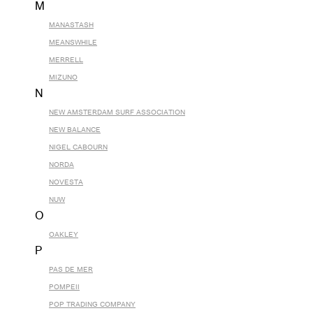
M
MANASTASH
MEANSWHILE
MERRELL
MIZUNO
N
NEW AMSTERDAM SURF ASSOCIATION
NEW BALANCE
NIGEL CABOURN
NORDA
NOVESTA
NUW
O
OAKLEY
P
PAS DE MER
POMPEII
POP TRADING COMPANY