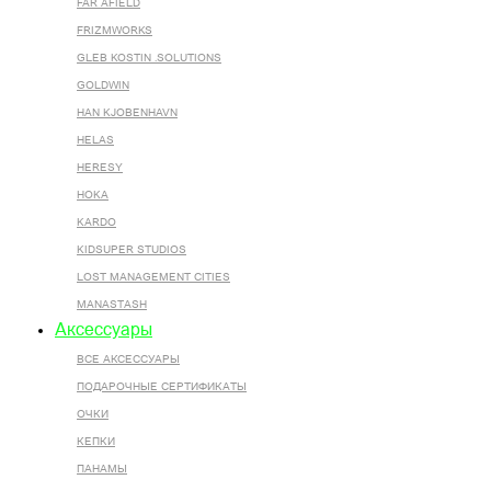
FAR AFIELD
FRIZMWORKS
GLEB KOSTIN .SOLUTIONS
GOLDWIN
HAN KJOBENHAVN
HELAS
HERESY
HOKA
KARDO
KIDSUPER STUDIOS
LOST MANAGEMENT CITIES
MANASTASH
Аксессуары
ВСЕ AКСЕССУАРЫ
ПОДАРОЧНЫЕ СЕРТИФИКАТЫ
ОЧКИ
КЕПКИ
ПАНАМЫ