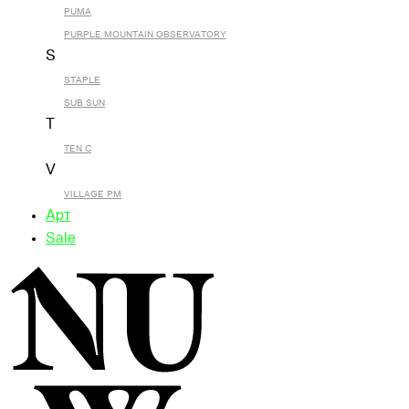
PUMA
PURPLE MOUNTAIN OBSERVATORY
S
STAPLE
SUB SUN
T
TEN C
V
VILLAGE PM
Арт
Sale