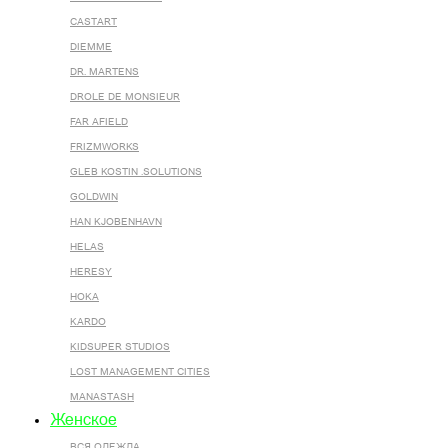
CASTART
DIEMME
DR. MARTENS
DROLE DE MONSIEUR
FAR AFIELD
FRIZMWORKS
GLEB KOSTIN .SOLUTIONS
GOLDWIN
HAN KJOBENHAVN
HELAS
HERESY
HOKA
KARDO
KIDSUPER STUDIOS
LOST MANAGEMENT CITIES
MANASTASH
Женское
ВСЯ ОДЕЖДА