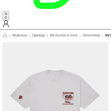
0
Мужское
Одежда
Футболки и поло
TarkovHelp
Фу