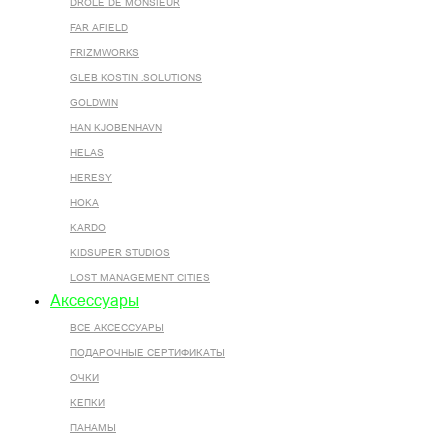
DROLE DE MONSIEUR
FAR AFIELD
FRIZMWORKS
GLEB KOSTIN .SOLUTIONS
GOLDWIN
HAN KJOBENHAVN
HELAS
HERESY
HOKA
KARDO
KIDSUPER STUDIOS
LOST MANAGEMENT CITIES
Аксессуары
ВСЕ AКСЕССУАРЫ
ПОДАРОЧНЫЕ СЕРТИФИКАТЫ
ОЧКИ
КЕПКИ
ПАНАМЫ