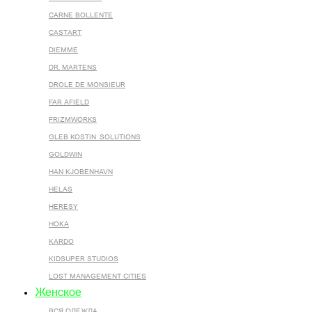
CARNE BOLLENTE
CASTART
DIEMME
DR. MARTENS
DROLE DE MONSIEUR
FAR AFIELD
FRIZMWORKS
GLEB KOSTIN .SOLUTIONS
GOLDWIN
HAN KJOBENHAVN
HELAS
HERESY
HOKA
KARDO
KIDSUPER STUDIOS
LOST MANAGEMENT CITIES
Женское
ВСЯ ОДЕЖДА