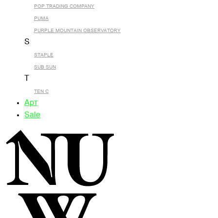
POP TRADING COMPANY
PUMA
PURPLE MOUNTAIN OBSERVATORY
S
STAPLE
SUB SUN
T
TEN C
Арт
Sale