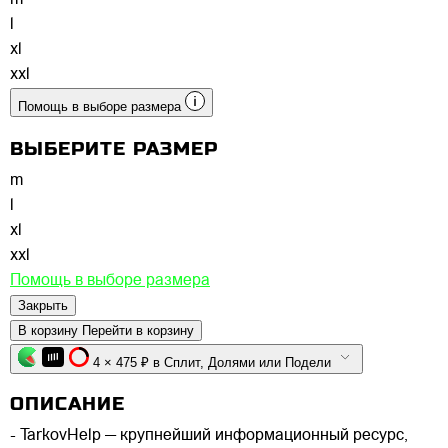
l
xl
xxl
Помощь в выборе размера
ВЫБЕРИТЕ РАЗМЕР
m
l
xl
xxl
Помощь в выборе размера
Закрыть
В корзину
Перейти в корзину
4 × 475 ₽ в Сплит, Долями или Подели
ОПИСАНИЕ
- TarkovHelp — крупнейший информационный ресурс,