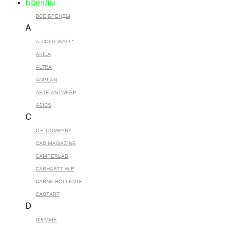
Бренды
ВСЕ БРЕНДЫ
A
A-COLD-WALL*
AKILA
ALTRA
ANGLAN
ARTE ANTWERP
ASICS
C
C.P. COMPANY
CAD MAGAZINE
CAMPERLAB
CARHARTT WIP
CARNE BOLLENTE
CASTART
D
DIEMME