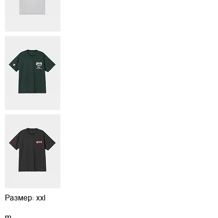
Размер:
xxl
m