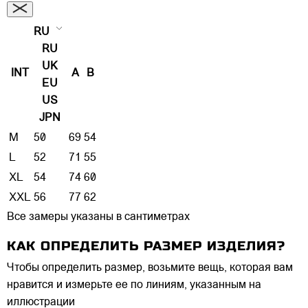
RU
RU
UK
INT
A
B
EU
US
JPN
M
50
69
54
L
52
71
55
XL
54
74
60
XXL
56
77
62
Все замеры указаны в сантиметрах
КАК ОПРЕДЕЛИТЬ РАЗМЕР ИЗДЕЛИЯ?
Чтобы определить размер, возьмите вещь, которая вам
нравится и измерьте ее по линиям, указанным на
иллюстрации