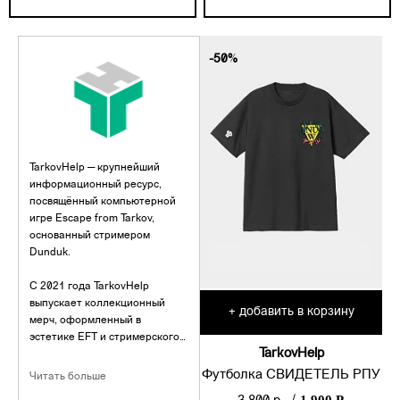
-50%
TarkovHelp — крупнейший
информационный ресурс,
посвящённый компьютерной
игре Escape from Tarkov,
основанный стримером
Dunduk.
С 2021 года TarkovHelp
выпускает коллекционный
добавить в корзину
+
мерч, оформленный в
эстетике EFT и стримерского
TarkovHelp
мира.
Футболка СВИДЕТЕЛЬ РПУ
Читать больше
За прошедшие релизы в мерче