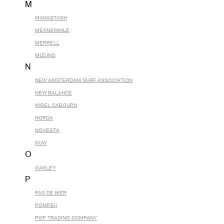
M
MANASTASH
MEANSWHILE
MERRELL
MIZUNO
N
NEW AMSTERDAM SURF ASSOCIATION
NEW BALANCE
NIGEL CABOURN
NORDA
NOVESTA
NUW
O
OAKLEY
P
PAS DE MER
POMPEII
POP TRADING COMPANY