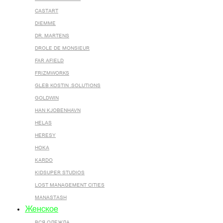
CASTART
DIEMME
DR. MARTENS
DROLE DE MONSIEUR
FAR AFIELD
FRIZMWORKS
GLEB KOSTIN .SOLUTIONS
GOLDWIN
HAN KJOBENHAVN
HELAS
HERESY
HOKA
KARDO
KIDSUPER STUDIOS
LOST MANAGEMENT CITIES
MANASTASH
Женское
ВСЯ ОДЕЖДА