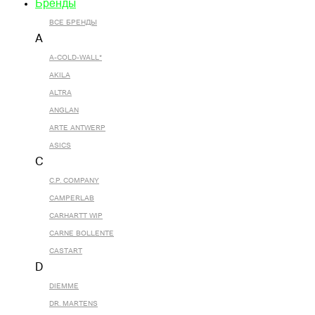
Бренды
ВСЕ БРЕНДЫ
A
A-COLD-WALL*
AKILA
ALTRA
ANGLAN
ARTE ANTWERP
ASICS
C
C.P. COMPANY
CAMPERLAB
CARHARTT WIP
CARNE BOLLENTE
CASTART
D
DIEMME
DR. MARTENS