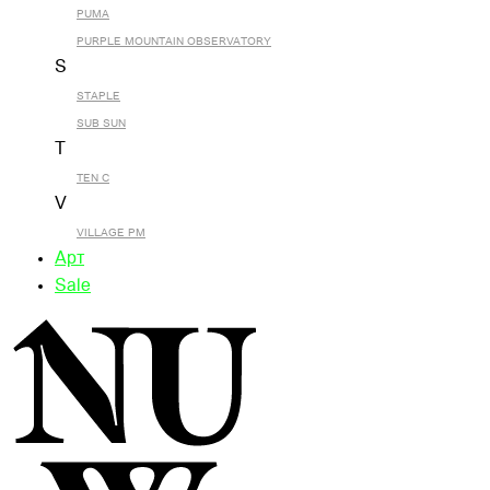
PUMA
PURPLE MOUNTAIN OBSERVATORY
S
STAPLE
SUB SUN
T
TEN C
V
VILLAGE PM
Арт
Sale