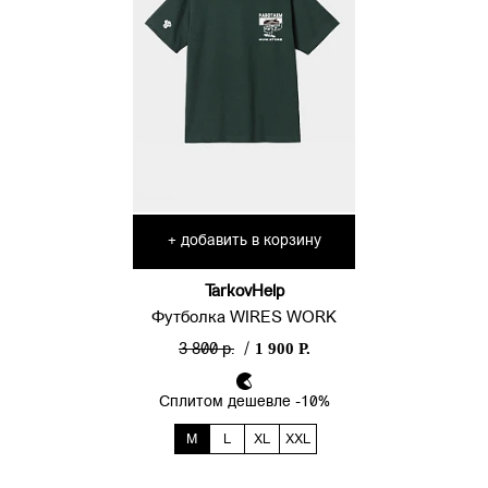
добавить в корзину
+
TarkovHelp
Футболка WIRES WORK
1 900 Р.
3 800 р.
/
Сплитом дешевле -10%
M
L
XL
XXL