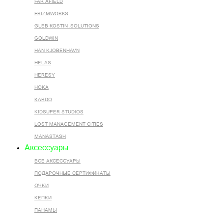
FAR AFIELD
FRIZMWORKS
GLEB KOSTIN .SOLUTIONS
GOLDWIN
HAN KJOBENHAVN
HELAS
HERESY
HOKA
KARDO
KIDSUPER STUDIOS
LOST MANAGEMENT CITIES
MANASTASH
Аксессуары
ВСЕ AКСЕССУАРЫ
ПОДАРОЧНЫЕ СЕРТИФИКАТЫ
ОЧКИ
КЕПКИ
ПАНАМЫ