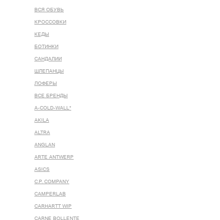
ВСЯ ОБУВЬ
КРОССОВКИ
КЕДЫ
БОТИНКИ
САНДАЛИИ
ШЛЕПАНЦЫ
ЛОФЕРЫ
ВСЕ БРЕНДЫ
A-COLD-WALL*
AKILA
ALTRA
ANGLAN
ARTE ANTWERP
ASICS
C.P. COMPANY
CAMPERLAB
CARHARTT WIP
CARNE BOLLENTE