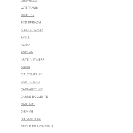
САНДАЛИИ
ШЛЕПАНЦЫ
ЛОФЕРЫ
ВСЕ БРЕНДЫ
A-COLD-WALL*
AKILA
ALTRA
ANGLAN
ARTE ANTWERP
ASICS
C.P. COMPANY
CAMPERLAB
CARHARTT WIP
CARNE BOLLENTE
CASTART
DIEMME
DR. MARTENS
DROLE DE MONSIEUR