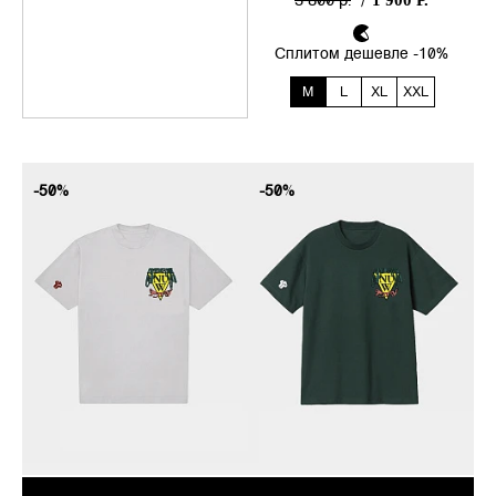
1 900 Р.
3 800 р.
/
появлялись ручные
миниатюры, собираемые
модели целых локаций, а
Сплитом дешевле -10%
также blind box-наборы с
предметами, напоминающими
M
L
XL
XXL
внутриигровой лут. Это
самостоятельная форма
культурного выражения, где
предметы несут в себе
-50%
-50%
историю комьюнити и
многолетнего опыта игры.