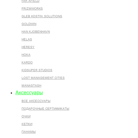
FAR AFIELD
FRIZMWORKS
GLEB KOSTIN .SOLUTIONS
GOLDWIN
HAN KJOBENHAVN
HELAS
HERESY
HOKA
KARDO
KIDSUPER STUDIOS
LOST MANAGEMENT CITIES
MANASTASH
Аксессуары
ВСЕ AКСЕССУАРЫ
ПОДАРОЧНЫЕ СЕРТИФИКАТЫ
ОЧКИ
КЕПКИ
ПАНАМЫ