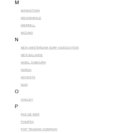
M
MANASTASH
MEANSWHILE
MERRELL
MIZUNO
N
NEW AMSTERDAM SURF ASSOCIATION
NEW BALANCE
NIGEL CABOURN
NORDA
NOVESTA
NUW
O
OAKLEY
P
PAS DE MER
POMPEII
POP TRADING COMPANY