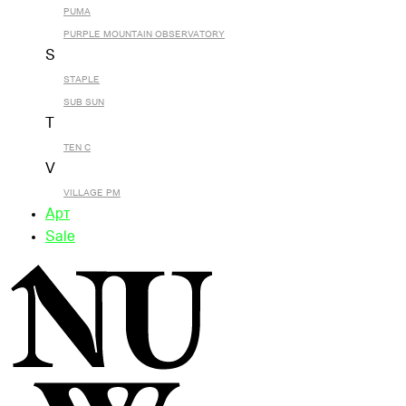
PUMA
PURPLE MOUNTAIN OBSERVATORY
S
STAPLE
SUB SUN
T
TEN C
V
VILLAGE PM
Арт
Sale