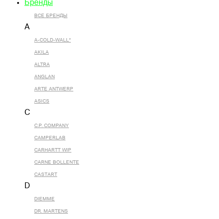
Бренды
ВСЕ БРЕНДЫ
A
A-COLD-WALL*
AKILA
ALTRA
ANGLAN
ARTE ANTWERP
ASICS
C
C.P. COMPANY
CAMPERLAB
CARHARTT WIP
CARNE BOLLENTE
CASTART
D
DIEMME
DR. MARTENS