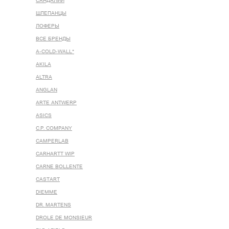
САНДАЛИИ
ШЛЕПАНЦЫ
ЛОФЕРЫ
ВСЕ БРЕНДЫ
A-COLD-WALL*
AKILA
ALTRA
ANGLAN
ARTE ANTWERP
ASICS
C.P. COMPANY
CAMPERLAB
CARHARTT WIP
CARNE BOLLENTE
CASTART
DIEMME
DR. MARTENS
DROLE DE MONSIEUR