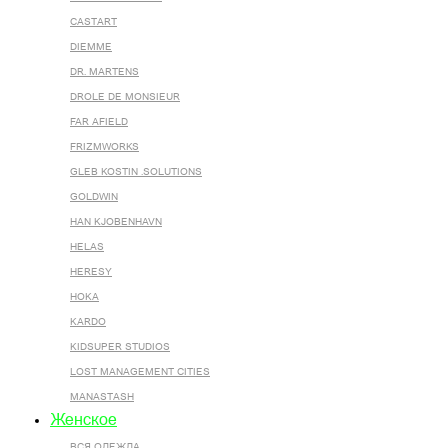
CASTART
DIEMME
DR. MARTENS
DROLE DE MONSIEUR
FAR AFIELD
FRIZMWORKS
GLEB KOSTIN .SOLUTIONS
GOLDWIN
HAN KJOBENHAVN
HELAS
HERESY
HOKA
KARDO
KIDSUPER STUDIOS
LOST MANAGEMENT CITIES
MANASTASH
Женское
ВСЯ ОДЕЖДА