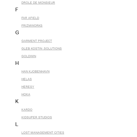
DROLE DE MONSIEUR
F
FAR AFIELD
FRIZMWORKS
G
GARMENT PROJECT
GLEB KOSTIN .SOLUTIONS
GOLDWIN
H
HAN KJOBENHAVN
HELAS
HERESY
HOKA
K
KARDO
KIDSUPER STUDIOS
L
LOST MANAGEMENT CITIES