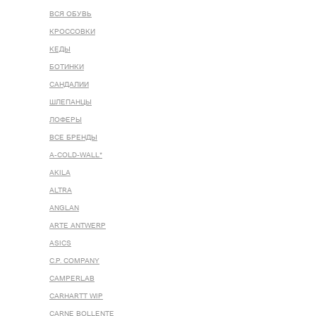
ВСЯ ОБУВЬ
КРОССОВКИ
КЕДЫ
БОТИНКИ
САНДАЛИИ
ШЛЕПАНЦЫ
ЛОФЕРЫ
ВСЕ БРЕНДЫ
A-COLD-WALL*
AKILA
ALTRA
ANGLAN
ARTE ANTWERP
ASICS
C.P. COMPANY
CAMPERLAB
CARHARTT WIP
CARNE BOLLENTE