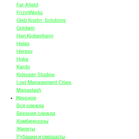
Far Afield
FrizmWorks
Gleb Kostin .Solutions
Goldwin
Han Kjobenhavn
Helas
Heresy
Hoka
Kardo
Kidsuper Studios
Lost Management Cities
Manastash
Женское
Вся одежда
Верхняя одежда
Комбинезоны
Жилеты
Рубашки и овершоты