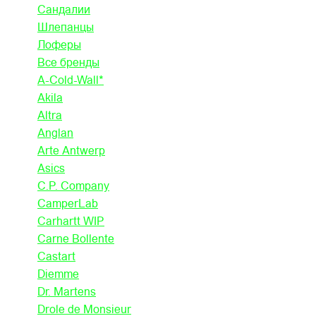
Сандалии
Шлепанцы
Лоферы
Все бренды
A-Cold-Wall*
Akila
Altra
Anglan
Arte Antwerp
Asics
C.P. Company
CamperLab
Carhartt WIP
Carne Bollente
Castart
Diemme
Dr. Martens
Drole de Monsieur