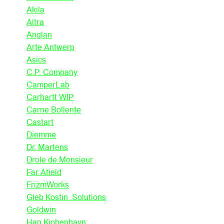
Akila
Altra
Anglan
Arte Antwerp
Asics
C.P. Company
CamperLab
Carhartt WIP
Carne Bollente
Castart
Diemme
Dr. Martens
Drole de Monsieur
Far Afield
FrizmWorks
Gleb Kostin .Solutions
Goldwin
Han Kjobenhavn