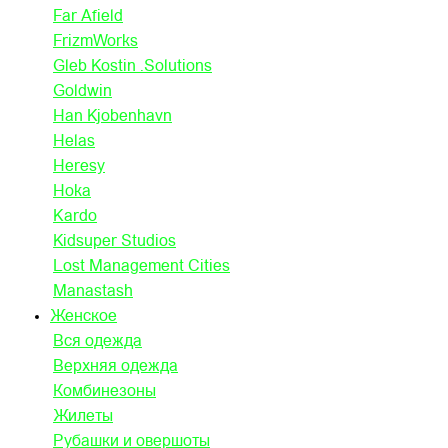
Far Afield
FrizmWorks
Gleb Kostin .Solutions
Goldwin
Han Kjobenhavn
Helas
Heresy
Hoka
Kardo
Kidsuper Studios
Lost Management Cities
Manastash
Женское
Вся одежда
Верхняя одежда
Комбинезоны
Жилеты
Рубашки и овершоты