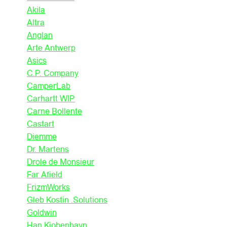
Akila
Altra
Anglan
Arte Antwerp
Asics
C.P. Company
CamperLab
Carhartt WIP
Carne Bollente
Castart
Diemme
Dr. Martens
Drole de Monsieur
Far Afield
FrizmWorks
Gleb Kostin .Solutions
Goldwin
Han Kjobenhavn