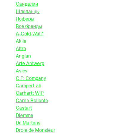
Сандалии
Шлепанцы
Лоферы
Все бренды
A-Cold-Wall*
Akila
Altra
Anglan
Arte Antwerp
Asics
C.P. Company
CamperLab
Carhartt WIP
Carne Bollente
Castart
Diemme
Dr. Martens
Drole de Monsieur