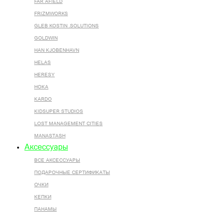
FAR AFIELD
FRIZMWORKS
GLEB KOSTIN .SOLUTIONS
GOLDWIN
HAN KJOBENHAVN
HELAS
HERESY
HOKA
KARDO
KIDSUPER STUDIOS
LOST MANAGEMENT CITIES
MANASTASH
Аксессуары
ВСЕ AКСЕССУАРЫ
ПОДАРОЧНЫЕ СЕРТИФИКАТЫ
ОЧКИ
КЕПКИ
ПАНАМЫ