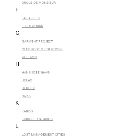
DROLE DE MONSIEUR
F
FAR AFIELD
FRIZMWORKS
G
GARMENT PROJECT
GLEB KOSTIN .SOLUTIONS
GOLDWIN
H
HAN KJOBENHAVN
HELAS
HERESY
HOKA
K
KARDO
KIDSUPER STUDIOS
L
LOST MANAGEMENT CITIES