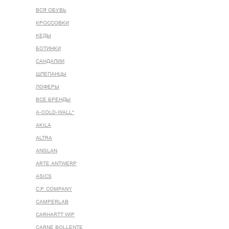
ВСЯ ОБУВЬ
КРОССОВКИ
КЕДЫ
БОТИНКИ
САНДАЛИИ
ШЛЕПАНЦЫ
ЛОФЕРЫ
ВСЕ БРЕНДЫ
A-COLD-WALL*
AKILA
ALTRA
ANGLAN
ARTE ANTWERP
ASICS
C.P. COMPANY
CAMPERLAB
CARHARTT WIP
CARNE BOLLENTE