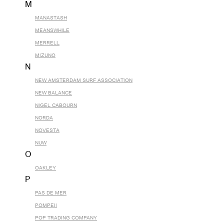
M
MANASTASH
MEANSWHILE
MERRELL
MIZUNO
N
NEW AMSTERDAM SURF ASSOCIATION
NEW BALANCE
NIGEL CABOURN
NORDA
NOVESTA
NUW
O
OAKLEY
P
PAS DE MER
POMPEII
POP TRADING COMPANY