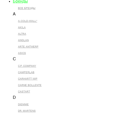
Бренды
ВСЕ БРЕНДЫ
A
A-COLD-WALL*
AKILA
ALTRA
ANGLAN
ARTE ANTWERP
ASICS
C
C.P. COMPANY
CAMPERLAB
CARHARTT WIP
CARNE BOLLENTE
CASTART
D
DIEMME
DR. MARTENS