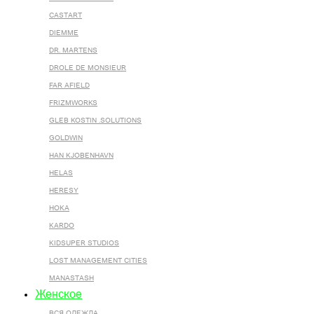
CASTART
DIEMME
DR. MARTENS
DROLE DE MONSIEUR
FAR AFIELD
FRIZMWORKS
GLEB KOSTIN .SOLUTIONS
GOLDWIN
HAN KJOBENHAVN
HELAS
HERESY
HOKA
KARDO
KIDSUPER STUDIOS
LOST MANAGEMENT CITIES
MANASTASH
Женское
ВСЯ ОДЕЖДА