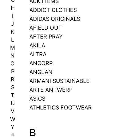
ACK ITEMS
H
ADDICT CLOTHES
I
ADIDAS ORIGINALS
J
AFIELD OUT
K
AFTER PRAY
L
AKILA
M
ALTRA
N
ANCORP.
O
P
ANGLAN
R
ARMANI SUSTAINABLE
S
ARTE ANTWERP
T
ASICS
U
ATHLETICS FOOTWEAR
V
W
Y
B
#