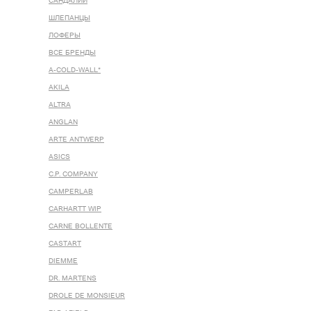
САНДАЛИИ
ШЛЕПАНЦЫ
ЛОФЕРЫ
ВСЕ БРЕНДЫ
A-COLD-WALL*
AKILA
ALTRA
ANGLAN
ARTE ANTWERP
ASICS
C.P. COMPANY
CAMPERLAB
CARHARTT WIP
CARNE BOLLENTE
CASTART
DIEMME
DR. MARTENS
DROLE DE MONSIEUR