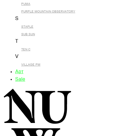
PUMA
PURPLE MOUNTAIN OBSERVATORY
S
STAPLE
SUB SUN
T
TEN C
V
VILLAGE PM
Арт
Sale