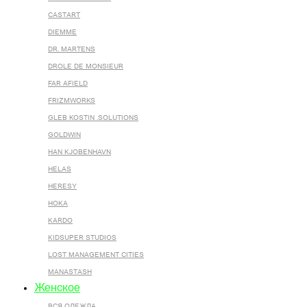
CASTART
DIEMME
DR. MARTENS
DROLE DE MONSIEUR
FAR AFIELD
FRIZMWORKS
GLEB KOSTIN .SOLUTIONS
GOLDWIN
HAN KJOBENHAVN
HELAS
HERESY
HOKA
KARDO
KIDSUPER STUDIOS
LOST MANAGEMENT CITIES
MANASTASH
Женское
ВСЯ ОДЕЖДА