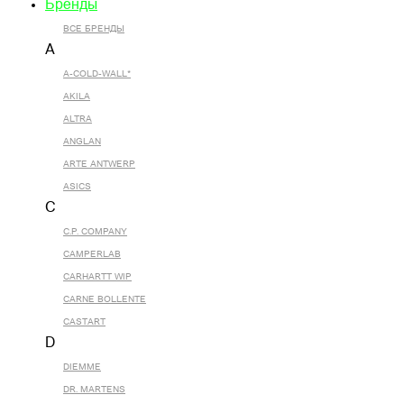
Бренды
ВСЕ БРЕНДЫ
A
A-COLD-WALL*
AKILA
ALTRA
ANGLAN
ARTE ANTWERP
ASICS
C
C.P. COMPANY
CAMPERLAB
CARHARTT WIP
CARNE BOLLENTE
CASTART
D
DIEMME
DR. MARTENS