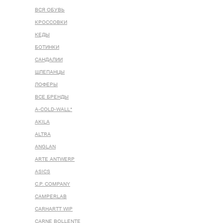
ВСЯ ОБУВЬ
КРОССОВКИ
КЕДЫ
БОТИНКИ
САНДАЛИИ
ШЛЕПАНЦЫ
ЛОФЕРЫ
ВСЕ БРЕНДЫ
A-COLD-WALL*
AKILA
ALTRA
ANGLAN
ARTE ANTWERP
ASICS
C.P. COMPANY
CAMPERLAB
CARHARTT WIP
CARNE BOLLENTE