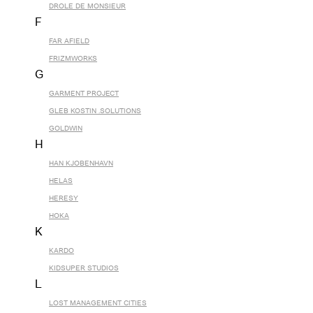
DROLE DE MONSIEUR
F
FAR AFIELD
FRIZMWORKS
G
GARMENT PROJECT
GLEB KOSTIN .SOLUTIONS
GOLDWIN
H
HAN KJOBENHAVN
HELAS
HERESY
HOKA
K
KARDO
KIDSUPER STUDIOS
L
LOST MANAGEMENT CITIES