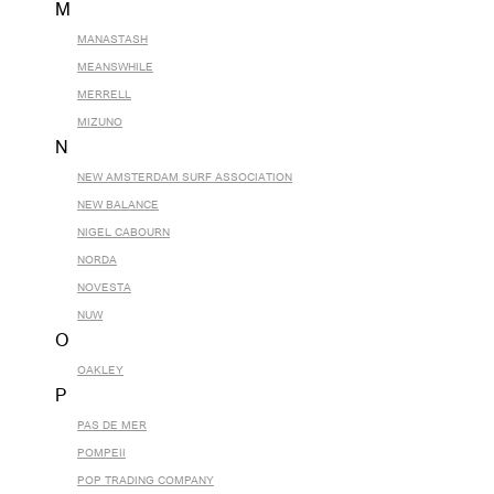
M
MANASTASH
MEANSWHILE
MERRELL
MIZUNO
N
NEW AMSTERDAM SURF ASSOCIATION
NEW BALANCE
NIGEL CABOURN
NORDA
NOVESTA
NUW
O
OAKLEY
P
PAS DE MER
POMPEII
POP TRADING COMPANY