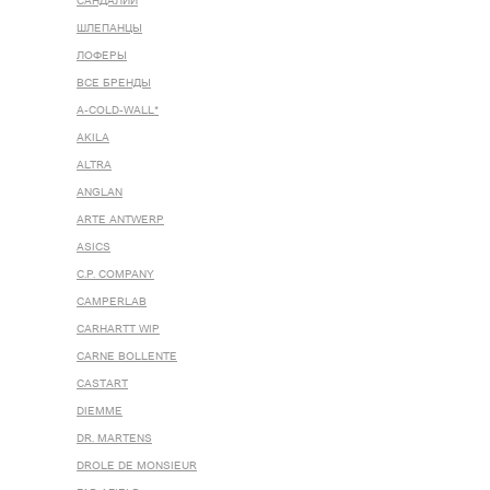
САНДАЛИИ
ШЛЕПАНЦЫ
ЛОФЕРЫ
ВСЕ БРЕНДЫ
A-COLD-WALL*
AKILA
ALTRA
ANGLAN
ARTE ANTWERP
ASICS
C.P. COMPANY
CAMPERLAB
CARHARTT WIP
CARNE BOLLENTE
CASTART
DIEMME
DR. MARTENS
DROLE DE MONSIEUR