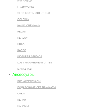
FAR AFIELD
FRIZMWORKS
GLEB KOSTIN .SOLUTIONS
GOLDWIN
HAN KJOBENHAVN
HELAS
HERESY
HOKA
KARDO
KIDSUPER STUDIOS
LOST MANAGEMENT CITIES
MANASTASH
Аксессуары
ВСЕ AКСЕССУАРЫ
ПОДАРОЧНЫЕ СЕРТИФИКАТЫ
ОЧКИ
КЕПКИ
ПАНАМЫ