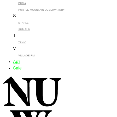
PUMA
PURPLE MOUNTAIN OBSERVATORY
S
STAPLE
SUB SUN
T
TEN C
V
VILLAGE PM
Арт
Sale