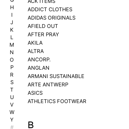
ACK ITEMS
H
ADDICT CLOTHES
I
ADIDAS ORIGINALS
J
AFIELD OUT
K
AFTER PRAY
L
AKILA
M
ALTRA
N
ANCORP.
O
P
ANGLAN
R
ARMANI SUSTAINABLE
S
ARTE ANTWERP
T
ASICS
U
ATHLETICS FOOTWEAR
V
W
Y
B
#