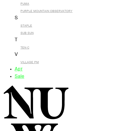
PUMA
PURPLE MOUNTAIN OBSERVATORY
S
STAPLE
SUB SUN
T
TEN C
V
VILLAGE PM
Арт
Sale