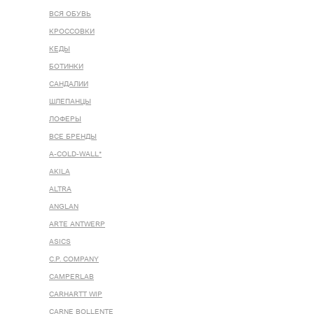
ВСЯ ОБУВЬ
КРОССОВКИ
КЕДЫ
БОТИНКИ
САНДАЛИИ
ШЛЕПАНЦЫ
ЛОФЕРЫ
ВСЕ БРЕНДЫ
A-COLD-WALL*
AKILA
ALTRA
ANGLAN
ARTE ANTWERP
ASICS
C.P. COMPANY
CAMPERLAB
CARHARTT WIP
CARNE BOLLENTE