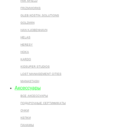
FAR AFIELD
FRIZMWORKS
GLEB KOSTIN .SOLUTIONS
GOLDWIN
HAN KJOBENHAVN
HELAS
HERESY
HOKA
KARDO
KIDSUPER STUDIOS
LOST MANAGEMENT CITIES
MANASTASH
Аксессуары
ВСЕ AКСЕССУАРЫ
ПОДАРОЧНЫЕ СЕРТИФИКАТЫ
ОЧКИ
КЕПКИ
ПАНАМЫ