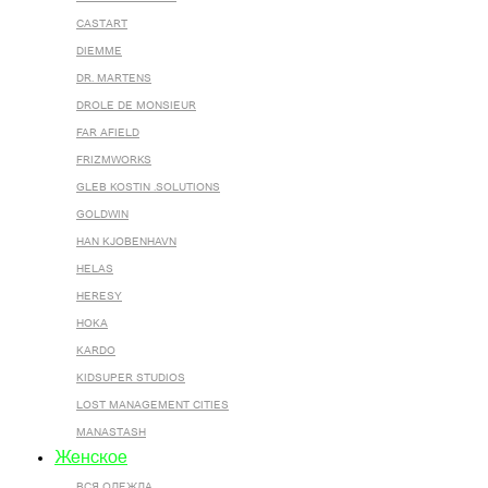
CASTART
DIEMME
DR. MARTENS
DROLE DE MONSIEUR
FAR AFIELD
FRIZMWORKS
GLEB KOSTIN .SOLUTIONS
GOLDWIN
HAN KJOBENHAVN
HELAS
HERESY
HOKA
KARDO
KIDSUPER STUDIOS
LOST MANAGEMENT CITIES
MANASTASH
Женское
ВСЯ ОДЕЖДА