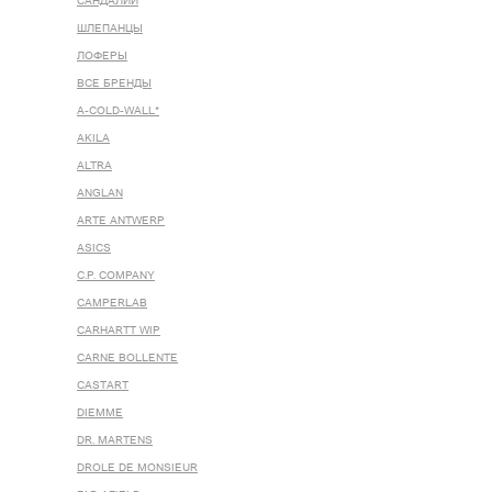
САНДАЛИИ
ШЛЕПАНЦЫ
ЛОФЕРЫ
ВСЕ БРЕНДЫ
A-COLD-WALL*
AKILA
ALTRA
ANGLAN
ARTE ANTWERP
ASICS
C.P. COMPANY
CAMPERLAB
CARHARTT WIP
CARNE BOLLENTE
CASTART
DIEMME
DR. MARTENS
DROLE DE MONSIEUR