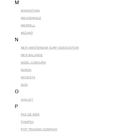
M
MANASTASH
MEANSWHILE
MERRELL
MIZUNO
N
NEW AMSTERDAM SURF ASSOCIATION
NEW BALANCE
NIGEL CABOURN
NORDA
NOVESTA
NUW
O
OAKLEY
P
PAS DE MER
POMPEII
POP TRADING COMPANY