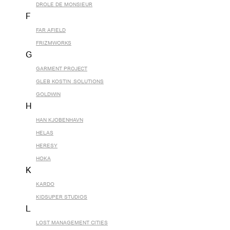
DROLE DE MONSIEUR
F
FAR AFIELD
FRIZMWORKS
G
GARMENT PROJECT
GLEB KOSTIN .SOLUTIONS
GOLDWIN
H
HAN KJOBENHAVN
HELAS
HERESY
HOKA
K
KARDO
KIDSUPER STUDIOS
L
LOST MANAGEMENT CITIES