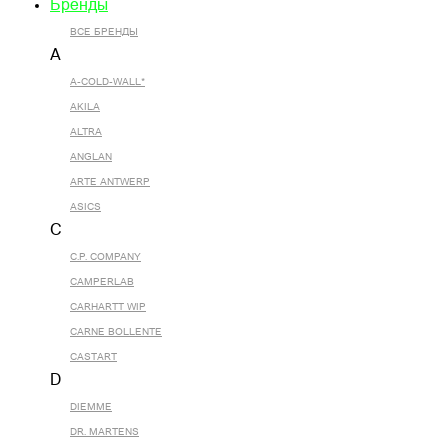
Бренды
ВСЕ БРЕНДЫ
A
A-COLD-WALL*
AKILA
ALTRA
ANGLAN
ARTE ANTWERP
ASICS
C
C.P. COMPANY
CAMPERLAB
CARHARTT WIP
CARNE BOLLENTE
CASTART
D
DIEMME
DR. MARTENS