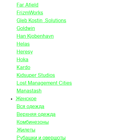
Far Afield
FrizmWorks
Gleb Kostin .Solutions
Goldwin
Han Kjobenhavn
Helas
Heresy
Hoka
Kardo
Kidsuper Studios
Lost Management Cities
Manastash
Женское
Вся одежда
Верхняя одежда
Комбинезоны
Жилеты
Рубашки и овершоты