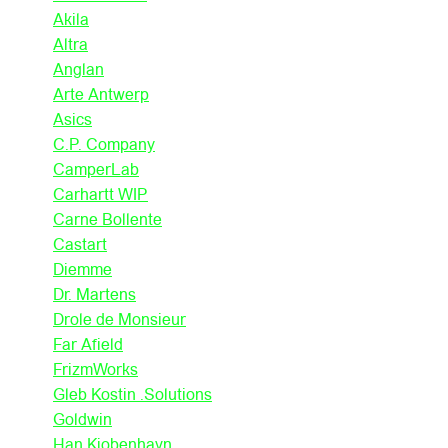
Akila
Altra
Anglan
Arte Antwerp
Asics
C.P. Company
CamperLab
Carhartt WIP
Carne Bollente
Castart
Diemme
Dr. Martens
Drole de Monsieur
Far Afield
FrizmWorks
Gleb Kostin .Solutions
Goldwin
Han Kjobenhavn