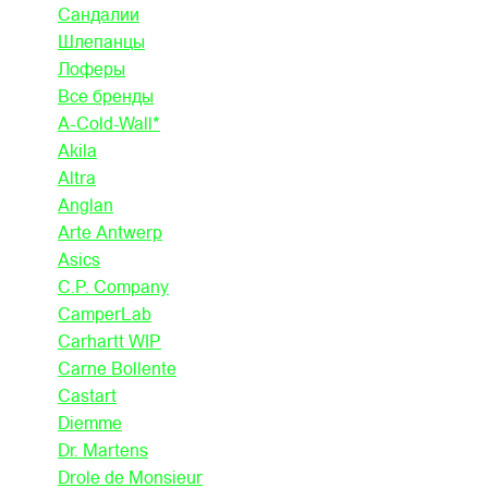
Сандалии
Шлепанцы
Лоферы
Все бренды
A-Cold-Wall*
Akila
Altra
Anglan
Arte Antwerp
Asics
C.P. Company
CamperLab
Carhartt WIP
Carne Bollente
Castart
Diemme
Dr. Martens
Drole de Monsieur