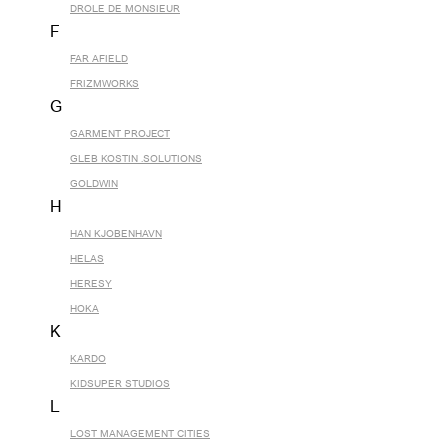
DROLE DE MONSIEUR
F
FAR AFIELD
FRIZMWORKS
G
GARMENT PROJECT
GLEB KOSTIN .SOLUTIONS
GOLDWIN
H
HAN KJOBENHAVN
HELAS
HERESY
HOKA
K
KARDO
KIDSUPER STUDIOS
L
LOST MANAGEMENT CITIES