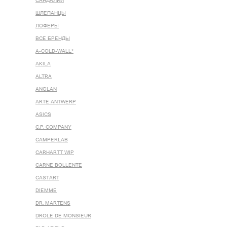
САНДАЛИИ
ШЛЕПАНЦЫ
ЛОФЕРЫ
ВСЕ БРЕНДЫ
A-COLD-WALL*
AKILA
ALTRA
ANGLAN
ARTE ANTWERP
ASICS
C.P. COMPANY
CAMPERLAB
CARHARTT WIP
CARNE BOLLENTE
CASTART
DIEMME
DR. MARTENS
DROLE DE MONSIEUR