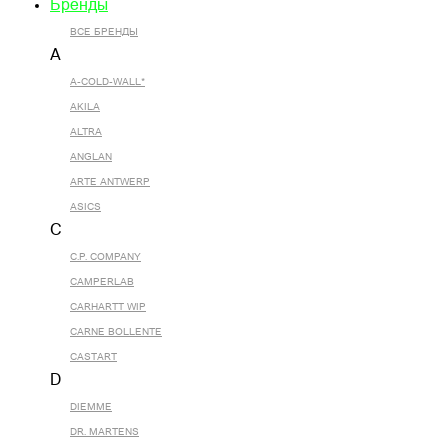
Бренды
ВСЕ БРЕНДЫ
A
A-COLD-WALL*
AKILA
ALTRA
ANGLAN
ARTE ANTWERP
ASICS
C
C.P. COMPANY
CAMPERLAB
CARHARTT WIP
CARNE BOLLENTE
CASTART
D
DIEMME
DR. MARTENS