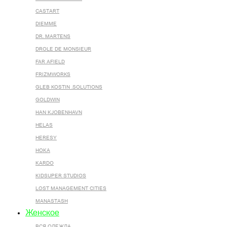
CASTART
DIEMME
DR. MARTENS
DROLE DE MONSIEUR
FAR AFIELD
FRIZMWORKS
GLEB KOSTIN .SOLUTIONS
GOLDWIN
HAN KJOBENHAVN
HELAS
HERESY
HOKA
KARDO
KIDSUPER STUDIOS
LOST MANAGEMENT CITIES
MANASTASH
Женское
ВСЯ ОДЕЖДА