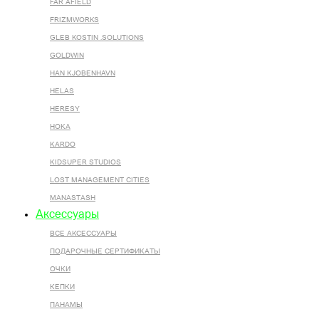
FAR AFIELD
FRIZMWORKS
GLEB KOSTIN .SOLUTIONS
GOLDWIN
HAN KJOBENHAVN
HELAS
HERESY
HOKA
KARDO
KIDSUPER STUDIOS
LOST MANAGEMENT CITIES
MANASTASH
Аксессуары
ВСЕ AКСЕССУАРЫ
ПОДАРОЧНЫЕ СЕРТИФИКАТЫ
ОЧКИ
КЕПКИ
ПАНАМЫ