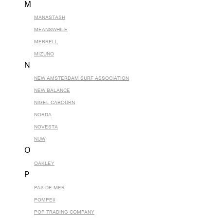
M
MANASTASH
MEANSWHILE
MERRELL
MIZUNO
N
NEW AMSTERDAM SURF ASSOCIATION
NEW BALANCE
NIGEL CABOURN
NORDA
NOVESTA
NUW
O
OAKLEY
P
PAS DE MER
POMPEII
POP TRADING COMPANY