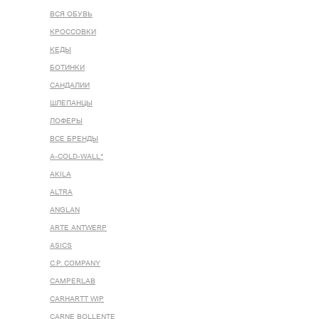
ВСЯ ОБУВЬ
КРОССОВКИ
КЕДЫ
БОТИНКИ
САНДАЛИИ
ШЛЕПАНЦЫ
ЛОФЕРЫ
ВСЕ БРЕНДЫ
A-COLD-WALL*
AKILA
ALTRA
ANGLAN
ARTE ANTWERP
ASICS
C.P. COMPANY
CAMPERLAB
CARHARTT WIP
CARNE BOLLENTE