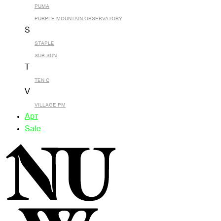
PUMA
PURPLE MOUNTAIN OBSERVATORY
S
STAPLE
SUB SUN
T
TEN C
V
VILLAGE PM
Арт
Sale