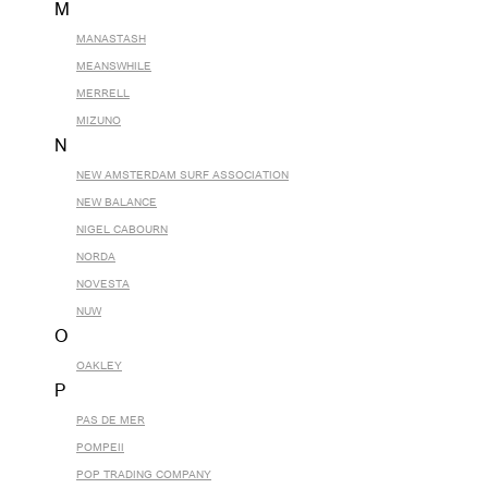
M
MANASTASH
MEANSWHILE
MERRELL
MIZUNO
N
NEW AMSTERDAM SURF ASSOCIATION
NEW BALANCE
NIGEL CABOURN
NORDA
NOVESTA
NUW
O
OAKLEY
P
PAS DE MER
POMPEII
POP TRADING COMPANY