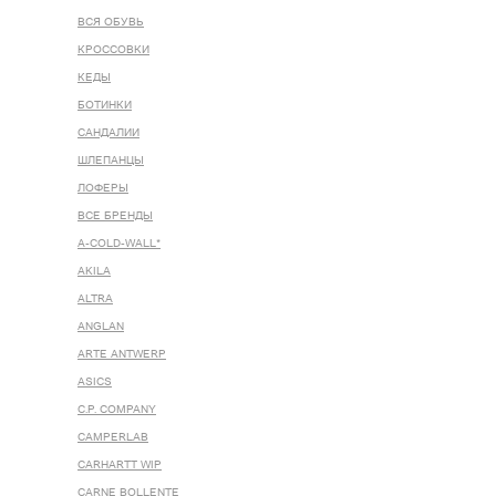
ВСЯ ОБУВЬ
КРОССОВКИ
КЕДЫ
БОТИНКИ
САНДАЛИИ
ШЛЕПАНЦЫ
ЛОФЕРЫ
ВСЕ БРЕНДЫ
A-COLD-WALL*
AKILA
ALTRA
ANGLAN
ARTE ANTWERP
ASICS
C.P. COMPANY
CAMPERLAB
CARHARTT WIP
CARNE BOLLENTE