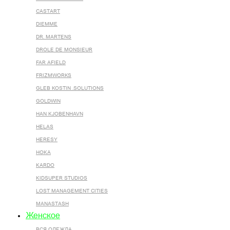
CASTART
DIEMME
DR. MARTENS
DROLE DE MONSIEUR
FAR AFIELD
FRIZMWORKS
GLEB KOSTIN .SOLUTIONS
GOLDWIN
HAN KJOBENHAVN
HELAS
HERESY
HOKA
KARDO
KIDSUPER STUDIOS
LOST MANAGEMENT CITIES
MANASTASH
Женское
ВСЯ ОДЕЖДА