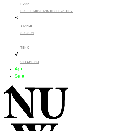
PUMA
PURPLE MOUNTAIN OBSERVATORY
S
STAPLE
SUB SUN
T
TEN C
V
VILLAGE PM
Арт
Sale