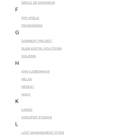
DROLE DE MONSIEUR
F
FAR AFIELD
FRIZMWORKS
G
GARMENT PROJECT
GLEB KOSTIN .SOLUTIONS
GOLDWIN
H
HAN KJOBENHAVN
HELAS
HERESY
HOKA
K
KARDO
KIDSUPER STUDIOS
L
LOST MANAGEMENT CITIES