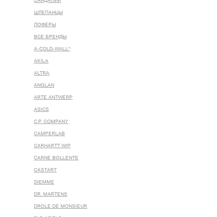
САНДАЛИИ
ШЛЕПАНЦЫ
ЛОФЕРЫ
ВСЕ БРЕНДЫ
A-COLD-WALL*
AKILA
ALTRA
ANGLAN
ARTE ANTWERP
ASICS
C.P. COMPANY
CAMPERLAB
CARHARTT WIP
CARNE BOLLENTE
CASTART
DIEMME
DR. MARTENS
DROLE DE MONSIEUR