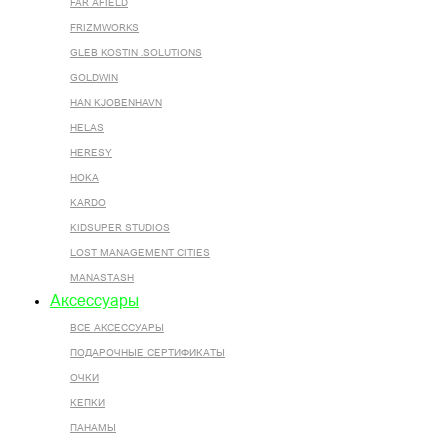
FAR AFIELD
FRIZMWORKS
GLEB KOSTIN .SOLUTIONS
GOLDWIN
HAN KJOBENHAVN
HELAS
HERESY
HOKA
KARDO
KIDSUPER STUDIOS
LOST MANAGEMENT CITIES
MANASTASH
Аксессуары
ВСЕ AКСЕССУАРЫ
ПОДАРОЧНЫЕ СЕРТИФИКАТЫ
ОЧКИ
КЕПКИ
ПАНАМЫ