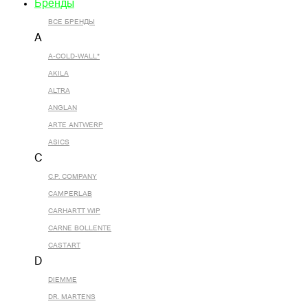
Бренды
ВСЕ БРЕНДЫ
A
A-COLD-WALL*
AKILA
ALTRA
ANGLAN
ARTE ANTWERP
ASICS
C
C.P. COMPANY
CAMPERLAB
CARHARTT WIP
CARNE BOLLENTE
CASTART
D
DIEMME
DR. MARTENS