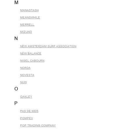
M
MANASTASH
MEANSWHILE
MERRELL
MIZUNO
N
NEW AMSTERDAM SURF ASSOCIATION
NEW BALANCE
NIGEL CABOURN
NORDA
NOVESTA
NUW
O
OAKLEY
P
PAS DE MER
POMPEII
POP TRADING COMPANY