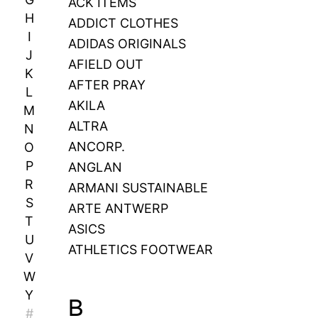
ACK ITEMS
H
ADDICT CLOTHES
I
ADIDAS ORIGINALS
J
AFIELD OUT
K
AFTER PRAY
L
AKILA
M
ALTRA
N
ANCORP.
O
P
ANGLAN
R
ARMANI SUSTAINABLE
S
ARTE ANTWERP
T
ASICS
U
ATHLETICS FOOTWEAR
V
W
Y
B
#