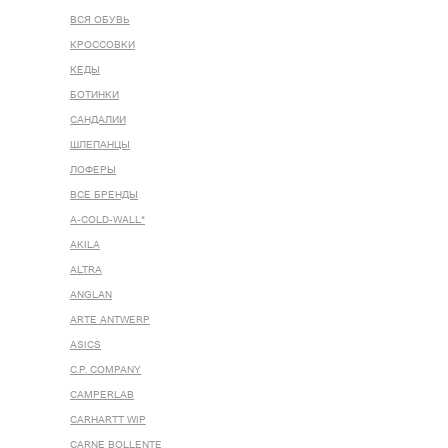
ВСЯ ОБУВЬ
КРОССОВКИ
КЕДЫ
БОТИНКИ
САНДАЛИИ
ШЛЕПАНЦЫ
ЛОФЕРЫ
ВСЕ БРЕНДЫ
A-COLD-WALL*
AKILA
ALTRA
ANGLAN
ARTE ANTWERP
ASICS
C.P. COMPANY
CAMPERLAB
CARHARTT WIP
CARNE BOLLENTE