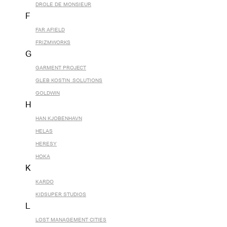
DROLE DE MONSIEUR
F
FAR AFIELD
FRIZMWORKS
G
GARMENT PROJECT
GLEB KOSTIN .SOLUTIONS
GOLDWIN
H
HAN KJOBENHAVN
HELAS
HERESY
HOKA
K
KARDO
KIDSUPER STUDIOS
L
LOST MANAGEMENT CITIES