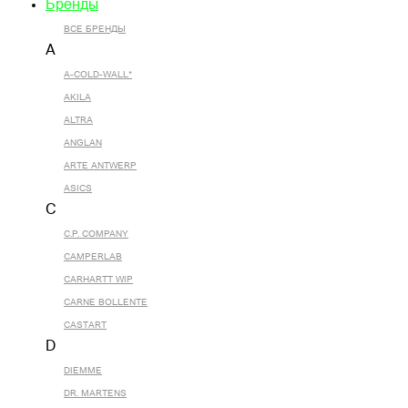
Бренды
ВСЕ БРЕНДЫ
A
A-COLD-WALL*
AKILA
ALTRA
ANGLAN
ARTE ANTWERP
ASICS
C
C.P. COMPANY
CAMPERLAB
CARHARTT WIP
CARNE BOLLENTE
CASTART
D
DIEMME
DR. MARTENS