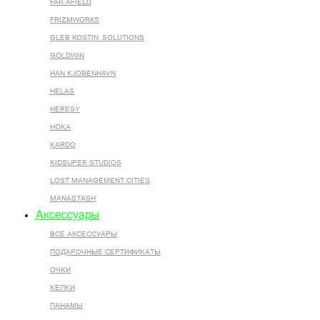
FAR AFIELD
FRIZMWORKS
GLEB KOSTIN .SOLUTIONS
GOLDWIN
HAN KJOBENHAVN
HELAS
HERESY
HOKA
KARDO
KIDSUPER STUDIOS
LOST MANAGEMENT CITIES
MANASTASH
Аксессуары
ВСЕ AКСЕССУАРЫ
ПОДАРОЧНЫЕ СЕРТИФИКАТЫ
ОЧКИ
КЕПКИ
ПАНАМЫ