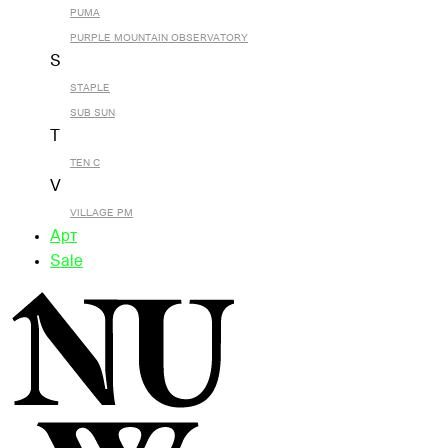
PUMA
PURPLE MOUNTAIN OBSERVATORY
S
STAPLE
SUB SUN
T
TEN C
V
VILLAGE PM
Арт
Sale