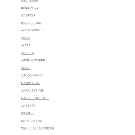
САНДАЛИИ
ШЛЕПАНЦЫ
ЛОФЕРЫ
ВСЕ БРЕНДЫ
A-COLD-WALL*
AKILA
ALTRA
ANGLAN
ARTE ANTWERP
ASICS
C.P. COMPANY
CAMPERLAB
CARHARTT WIP
CARNE BOLLENTE
CASTART
DIEMME
DR. MARTENS
DROLE DE MONSIEUR