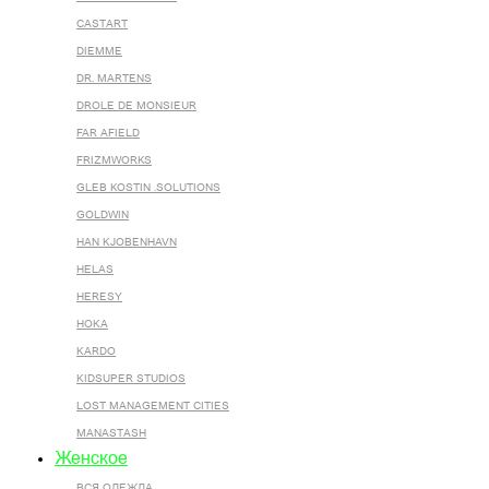
CASTART
DIEMME
DR. MARTENS
DROLE DE MONSIEUR
FAR AFIELD
FRIZMWORKS
GLEB KOSTIN .SOLUTIONS
GOLDWIN
HAN KJOBENHAVN
HELAS
HERESY
HOKA
KARDO
KIDSUPER STUDIOS
LOST MANAGEMENT CITIES
MANASTASH
Женское
ВСЯ ОДЕЖДА