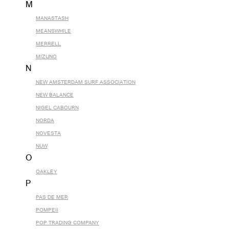
M
MANASTASH
MEANSWHILE
MERRELL
MIZUNO
N
NEW AMSTERDAM SURF ASSOCIATION
NEW BALANCE
NIGEL CABOURN
NORDA
NOVESTA
NUW
O
OAKLEY
P
PAS DE MER
POMPEII
POP TRADING COMPANY