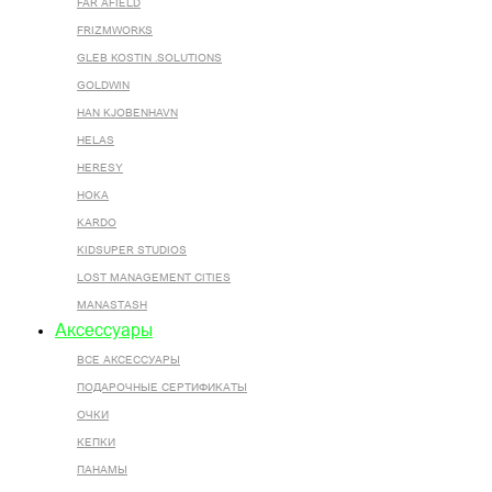
FAR AFIELD
FRIZMWORKS
GLEB KOSTIN .SOLUTIONS
GOLDWIN
HAN KJOBENHAVN
HELAS
HERESY
HOKA
KARDO
KIDSUPER STUDIOS
LOST MANAGEMENT CITIES
MANASTASH
Аксессуары
ВСЕ AКСЕССУАРЫ
ПОДАРОЧНЫЕ СЕРТИФИКАТЫ
ОЧКИ
КЕПКИ
ПАНАМЫ