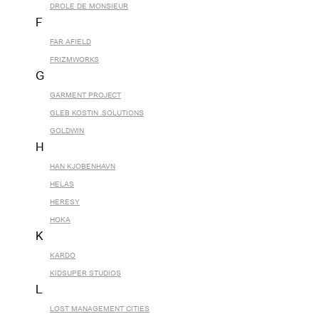
DROLE DE MONSIEUR
F
FAR AFIELD
FRIZMWORKS
G
GARMENT PROJECT
GLEB KOSTIN .SOLUTIONS
GOLDWIN
H
HAN KJOBENHAVN
HELAS
HERESY
HOKA
K
KARDO
KIDSUPER STUDIOS
L
LOST MANAGEMENT CITIES