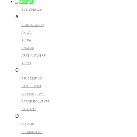
Бренды
ВСЕ БРЕНДЫ
A
A-COLD-WALL*
AKILA
ALTRA
ANGLAN
ARTE ANTWERP
ASICS
C
C.P. COMPANY
CAMPERLAB
CARHARTT WIP
CARNE BOLLENTE
CASTART
D
DIEMME
DR. MARTENS