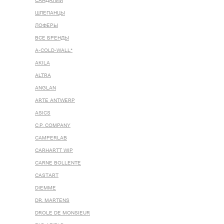
САНДАЛИИ
ШЛЕПАНЦЫ
ЛОФЕРЫ
ВСЕ БРЕНДЫ
A-COLD-WALL*
AKILA
ALTRA
ANGLAN
ARTE ANTWERP
ASICS
C.P. COMPANY
CAMPERLAB
CARHARTT WIP
CARNE BOLLENTE
CASTART
DIEMME
DR. MARTENS
DROLE DE MONSIEUR