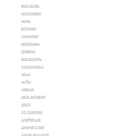
ВСЯ ОБУВЬ
КРОССОВКИ
КЕДЫ
БОТИНКИ
САНДАЛИИ
ШЛЕПАНЦЫ
ЛОФЕРЫ
ВСЕ БРЕНДЫ
A-COLD-WALL*
AKILA
ALTRA
ANGLAN
ARTE ANTWERP
ASICS
C.P. COMPANY
CAMPERLAB
CARHARTT WIP
CARNE BOLLENTE