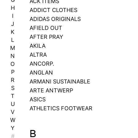
ACK ITEMS
H
ADDICT CLOTHES
I
ADIDAS ORIGINALS
J
AFIELD OUT
K
AFTER PRAY
L
AKILA
M
ALTRA
N
ANCORP.
O
P
ANGLAN
R
ARMANI SUSTAINABLE
S
ARTE ANTWERP
T
ASICS
U
ATHLETICS FOOTWEAR
V
W
Y
B
#