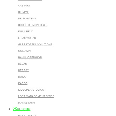
CASTART
DIEMME
DR. MARTENS
DROLE DE MONSIEUR
FAR AFIELD
FRIZMWORKS
GLEB KOSTIN .SOLUTIONS
GOLDWIN
HAN KJOBENHAVN
HELAS
HERESY
HOKA
KARDO
KIDSUPER STUDIOS
LOST MANAGEMENT CITIES
MANASTASH
Женское
ВСЯ ОДЕЖДА