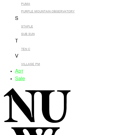
PUMA
PURPLE MOUNTAIN OBSERVATORY
S
STAPLE
SUB SUN
T
TEN C
V
VILLAGE PM
Арт
Sale