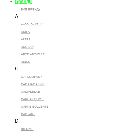
Бренды
ВСЕ БРЕНДЫ
A
A-COLD-WALL*
AKILA
ALTRA
ANGLAN
ARTE ANTWERP
ASICS
C
C.P. COMPANY
CAD MAGAZINE
CAMPERLAB
CARHARTT WIP
CARNE BOLLENTE
CASTART
D
DIEMME