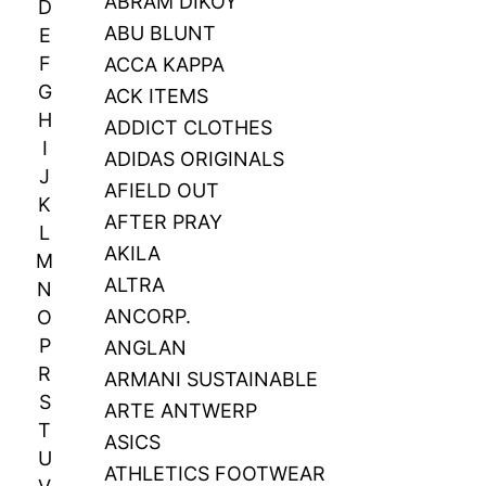
ABRAM DIKOY
D
ABU BLUNT
E
F
ACCA KAPPA
G
ACK ITEMS
H
ADDICT CLOTHES
I
ADIDAS ORIGINALS
J
AFIELD OUT
K
AFTER PRAY
L
AKILA
M
ALTRA
N
ANCORP.
O
P
ANGLAN
R
ARMANI SUSTAINABLE
S
ARTE ANTWERP
T
ASICS
U
ATHLETICS FOOTWEAR