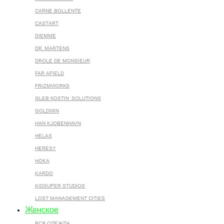
CARNE BOLLENTE
CASTART
DIEMME
DR. MARTENS
DROLE DE MONSIEUR
FAR AFIELD
FRIZMWORKS
GLEB KOSTIN .SOLUTIONS
GOLDWIN
HAN KJOBENHAVN
HELAS
HERESY
HOKA
KARDO
KIDSUPER STUDIOS
LOST MANAGEMENT CITIES
Женское
ВСЯ ОДЕЖДА