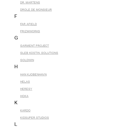
DR. MARTENS
DROLE DE MONSIEUR
F
FAR AFIELD
FRIZMWORKS
G
GARMENT PROJECT
GLEB KOSTIN .SOLUTIONS
GOLDWIN
H
HAN KJOBENHAVN
HELAS
HERESY
HOKA
K
KARDO
KIDSUPER STUDIOS
L