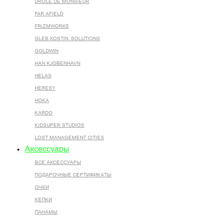
DROLE DE MONSIEUR
FAR AFIELD
FRIZMWORKS
GLEB KOSTIN .SOLUTIONS
GOLDWIN
HAN KJOBENHAVN
HELAS
HERESY
HOKA
KARDO
KIDSUPER STUDIOS
LOST MANAGEMENT CITIES
Аксессуары
ВСЕ AКСЕССУАРЫ
ПОДАРОЧНЫЕ СЕРТИФИКАТЫ
ОЧКИ
КЕПКИ
ПАНАМЫ