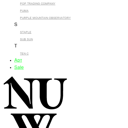
POP TRADING COMPANY
PUMA
PURPLE MOUNTAIN OBSERVATORY
S
STAPLE
SUB SUN
T
TEN C
Арт
Sale