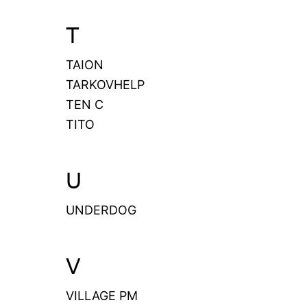
T
TAION
TARKOVHELP
TEN C
TITO
U
UNDERDOG
V
VILLAGE PM