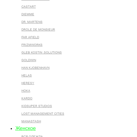
CASTART
DIEMME
DR. MARTENS
DROLE DE MONSIEUR
FAR AFIELD
FRIZMWORKS
GLEB KOSTIN .SOLUTIONS
GOLDWIN
HAN KJOBENHAVN
HELAS
HERESY
HOKA
KARDO
KIDSUPER STUDIOS
LOST MANAGEMENT CITIES
MANASTASH
Женское
ВСЯ ОДЕЖДА