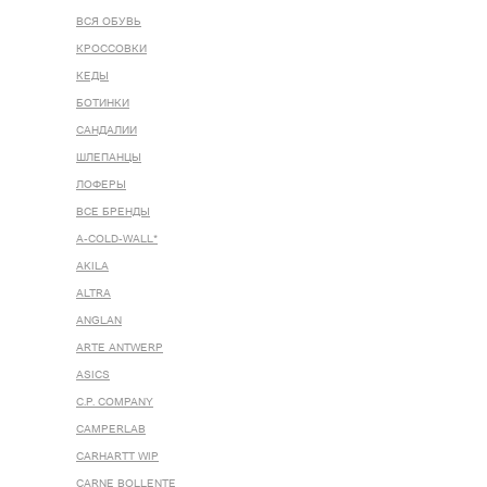
ВСЯ ОБУВЬ
КРОССОВКИ
КЕДЫ
БОТИНКИ
САНДАЛИИ
ШЛЕПАНЦЫ
ЛОФЕРЫ
ВСЕ БРЕНДЫ
A-COLD-WALL*
AKILA
ALTRA
ANGLAN
ARTE ANTWERP
ASICS
C.P. COMPANY
CAMPERLAB
CARHARTT WIP
CARNE BOLLENTE