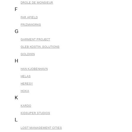
DROLE DE MONSIEUR
F
FAR AFIELD
FRIZMWORKS
G
GARMENT PROJECT
GLEB KOSTIN .SOLUTIONS
GOLDWIN
H
HAN KJOBENHAVN
HELAS
HERESY
HOKA
K
KARDO
KIDSUPER STUDIOS
L
LOST MANAGEMENT CITIES