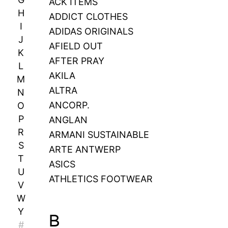
ACK ITEMS
H
ADDICT CLOTHES
I
ADIDAS ORIGINALS
J
AFIELD OUT
K
AFTER PRAY
L
AKILA
M
ALTRA
N
ANCORP.
O
P
ANGLAN
R
ARMANI SUSTAINABLE
S
ARTE ANTWERP
T
ASICS
U
ATHLETICS FOOTWEAR
V
W
Y
B
#