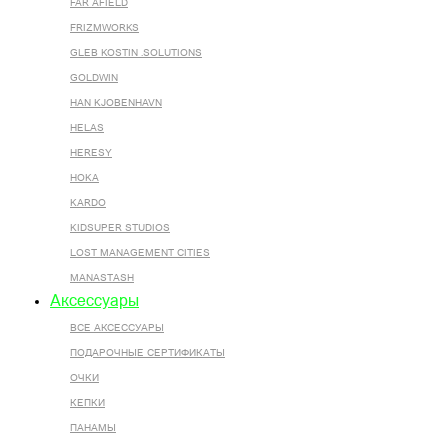
FAR AFIELD
FRIZMWORKS
GLEB KOSTIN .SOLUTIONS
GOLDWIN
HAN KJOBENHAVN
HELAS
HERESY
HOKA
KARDO
KIDSUPER STUDIOS
LOST MANAGEMENT CITIES
MANASTASH
Аксессуары
ВСЕ AКСЕССУАРЫ
ПОДАРОЧНЫЕ СЕРТИФИКАТЫ
ОЧКИ
КЕПКИ
ПАНАМЫ