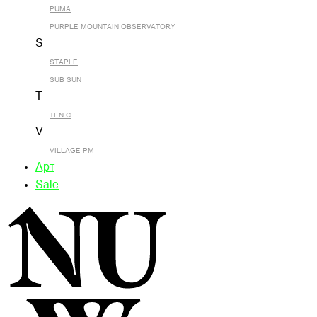
PUMA
PURPLE MOUNTAIN OBSERVATORY
S
STAPLE
SUB SUN
T
TEN C
V
VILLAGE PM
Арт
Sale