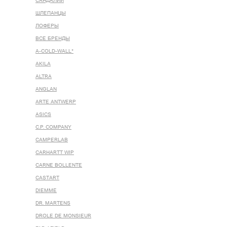
САНДАЛИИ
ШЛЕПАНЦЫ
ЛОФЕРЫ
ВСЕ БРЕНДЫ
A-COLD-WALL*
AKILA
ALTRA
ANGLAN
ARTE ANTWERP
ASICS
C.P. COMPANY
CAMPERLAB
CARHARTT WIP
CARNE BOLLENTE
CASTART
DIEMME
DR. MARTENS
DROLE DE MONSIEUR