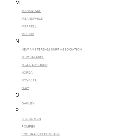
M
MANASTASH
MEANSWHILE
MERRELL
MIZUNO
N
NEW AMSTERDAM SURF ASSOCIATION
NEW BALANCE
NIGEL CABOURN
NORDA
NOVESTA
NUW
O
OAKLEY
P
PAS DE MER
POMPEII
POP TRADING COMPANY