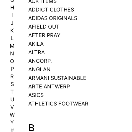
ACK ITEMS
H
ADDICT CLOTHES
I
ADIDAS ORIGINALS
J
AFIELD OUT
K
AFTER PRAY
L
AKILA
M
ALTRA
N
ANCORP.
O
P
ANGLAN
R
ARMANI SUSTAINABLE
S
ARTE ANTWERP
T
ASICS
U
ATHLETICS FOOTWEAR
V
W
Y
B
#