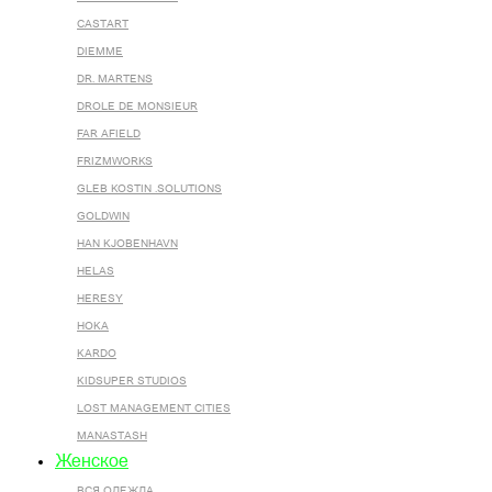
CASTART
DIEMME
DR. MARTENS
DROLE DE MONSIEUR
FAR AFIELD
FRIZMWORKS
GLEB KOSTIN .SOLUTIONS
GOLDWIN
HAN KJOBENHAVN
HELAS
HERESY
HOKA
KARDO
KIDSUPER STUDIOS
LOST MANAGEMENT CITIES
MANASTASH
Женское
ВСЯ ОДЕЖДА