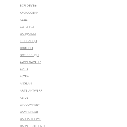
ВСЯ ОБУВЬ
КРОССОВКИ
КЕДЫ
БОТИНКИ
САНДАЛИИ
ШЛЕПАНЦЫ
ЛОФЕРЫ
ВСЕ БРЕНДЫ
A-COLD-WALL*
AKILA
ALTRA
ANGLAN
ARTE ANTWERP
ASICS
C.P. COMPANY
CAMPERLAB
CARHARTT WIP
CARNE BOLLENTE