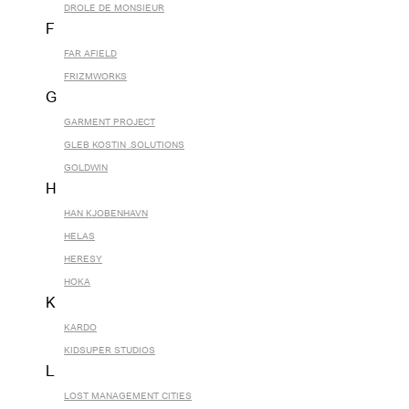
DROLE DE MONSIEUR
F
FAR AFIELD
FRIZMWORKS
G
GARMENT PROJECT
GLEB KOSTIN .SOLUTIONS
GOLDWIN
H
HAN KJOBENHAVN
HELAS
HERESY
HOKA
K
KARDO
KIDSUPER STUDIOS
L
LOST MANAGEMENT CITIES