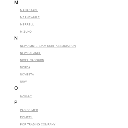
M
MANASTASH
MEANSWHILE
MERRELL
MIZUNO
N
NEW AMSTERDAM SURF ASSOCIATION
NEW BALANCE
NIGEL CABOURN
NORDA
NOVESTA
NUW
O
OAKLEY
P
PAS DE MER
POMPEII
POP TRADING COMPANY