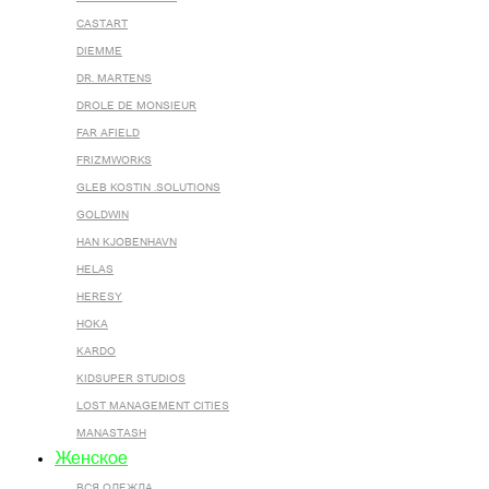
CASTART
DIEMME
DR. MARTENS
DROLE DE MONSIEUR
FAR AFIELD
FRIZMWORKS
GLEB KOSTIN .SOLUTIONS
GOLDWIN
HAN KJOBENHAVN
HELAS
HERESY
HOKA
KARDO
KIDSUPER STUDIOS
LOST MANAGEMENT CITIES
MANASTASH
Женское
ВСЯ ОДЕЖДА