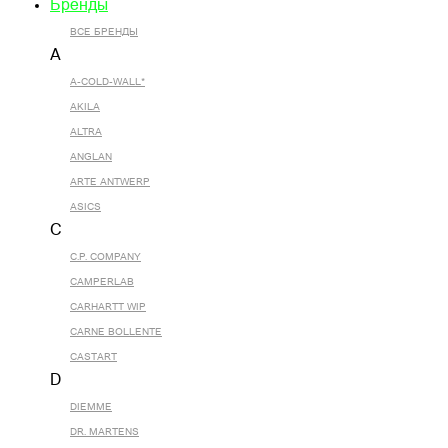
Бренды
ВСЕ БРЕНДЫ
A
A-COLD-WALL*
AKILA
ALTRA
ANGLAN
ARTE ANTWERP
ASICS
C
C.P. COMPANY
CAMPERLAB
CARHARTT WIP
CARNE BOLLENTE
CASTART
D
DIEMME
DR. MARTENS