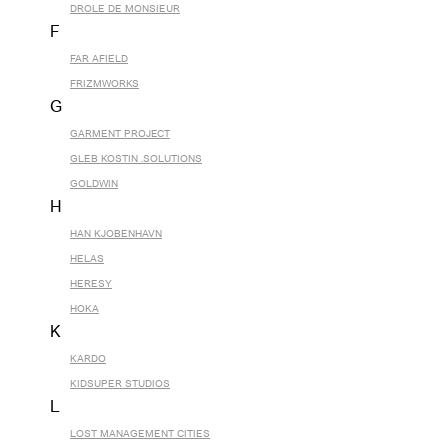
DROLE DE MONSIEUR
F
FAR AFIELD
FRIZMWORKS
G
GARMENT PROJECT
GLEB KOSTIN .SOLUTIONS
GOLDWIN
H
HAN KJOBENHAVN
HELAS
HERESY
HOKA
K
KARDO
KIDSUPER STUDIOS
L
LOST MANAGEMENT CITIES