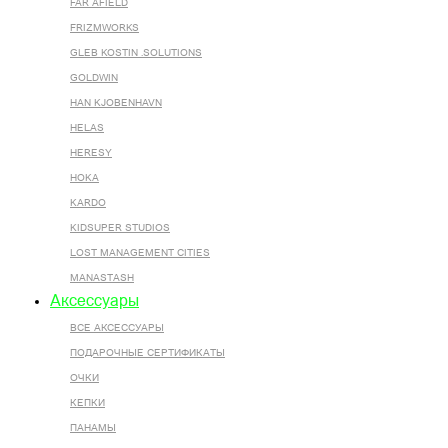
FAR AFIELD
FRIZMWORKS
GLEB KOSTIN .SOLUTIONS
GOLDWIN
HAN KJOBENHAVN
HELAS
HERESY
HOKA
KARDO
KIDSUPER STUDIOS
LOST MANAGEMENT CITIES
MANASTASH
Аксессуары
ВСЕ AКСЕССУАРЫ
ПОДАРОЧНЫЕ СЕРТИФИКАТЫ
ОЧКИ
КЕПКИ
ПАНАМЫ