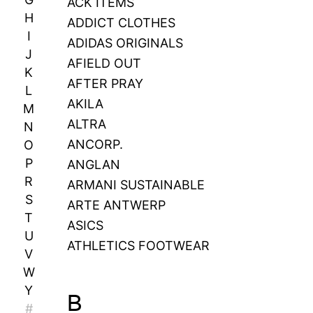
ACK ITEMS
H
ADDICT CLOTHES
I
ADIDAS ORIGINALS
J
AFIELD OUT
K
AFTER PRAY
L
AKILA
M
ALTRA
N
ANCORP.
O
P
ANGLAN
R
ARMANI SUSTAINABLE
S
ARTE ANTWERP
T
ASICS
U
ATHLETICS FOOTWEAR
V
W
Y
B
#