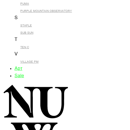
PUMA
PURPLE MOUNTAIN OBSERVATORY
S
STAPLE
SUB SUN
T
TEN C
V
VILLAGE PM
Арт
Sale