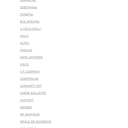
САНДАЛИИ
ШЛЕПАНЦЫ
ЛОФЕРЫ
ВСЕ БРЕНДЫ
A-COLD-WALL*
AKILA
ALTRA
ANGLAN
ARTE ANTWERP
ASICS
C.P. COMPANY
CAMPERLAB
CARHARTT WIP
CARNE BOLLENTE
CASTART
DIEMME
DR. MARTENS
DROLE DE MONSIEUR