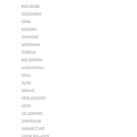
ВСЯ ОБУВЬ
КРОССОВКИ
КЕДЫ
БОТИНКИ
САНДАЛИИ
ШЛЕПАНЦЫ
ЛОФЕРЫ
ВСЕ БРЕНДЫ
A-COLD-WALL*
AKILA
ALTRA
ANGLAN
ARTE ANTWERP
ASICS
C.P. COMPANY
CAMPERLAB
CARHARTT WIP
CARNE BOLLENTE