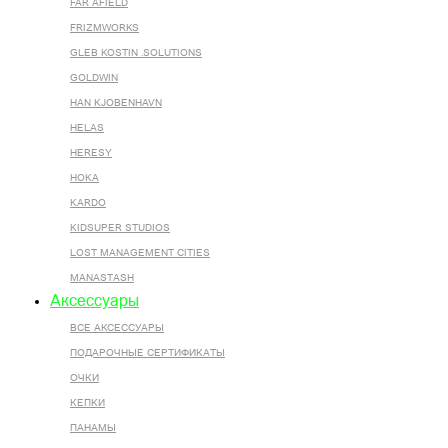
FAR AFIELD
FRIZMWORKS
GLEB KOSTIN .SOLUTIONS
GOLDWIN
HAN KJOBENHAVN
HELAS
HERESY
HOKA
KARDO
KIDSUPER STUDIOS
LOST MANAGEMENT CITIES
MANASTASH
Аксессуары
ВСЕ AКСЕССУАРЫ
ПОДАРОЧНЫЕ СЕРТИФИКАТЫ
ОЧКИ
КЕПКИ
ПАНАМЫ