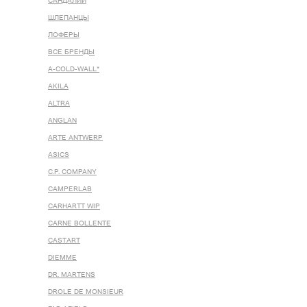
САНДАЛИИ
ШЛЕПАНЦЫ
ЛОФЕРЫ
ВСЕ БРЕНДЫ
A-COLD-WALL*
AKILA
ALTRA
ANGLAN
ARTE ANTWERP
ASICS
C.P. COMPANY
CAMPERLAB
CARHARTT WIP
CARNE BOLLENTE
CASTART
DIEMME
DR. MARTENS
DROLE DE MONSIEUR