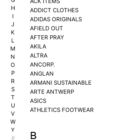
ACK ITEMS
H
ADDICT CLOTHES
I
ADIDAS ORIGINALS
J
AFIELD OUT
K
AFTER PRAY
L
AKILA
M
ALTRA
N
ANCORP.
O
P
ANGLAN
R
ARMANI SUSTAINABLE
S
ARTE ANTWERP
T
ASICS
U
ATHLETICS FOOTWEAR
V
W
Y
B
#