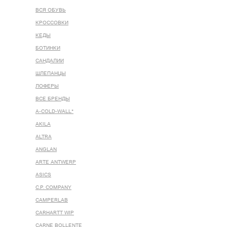
ВСЯ ОБУВЬ
КРОССОВКИ
КЕДЫ
БОТИНКИ
САНДАЛИИ
ШЛЕПАНЦЫ
ЛОФЕРЫ
ВСЕ БРЕНДЫ
A-COLD-WALL*
AKILA
ALTRA
ANGLAN
ARTE ANTWERP
ASICS
C.P. COMPANY
CAMPERLAB
CARHARTT WIP
CARNE BOLLENTE