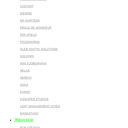
CASTART
DIEMME
DR. MARTENS
DROLE DE MONSIEUR
FAR AFIELD
FRIZMWORKS
GLEB KOSTIN .SOLUTIONS
GOLDWIN
HAN KJOBENHAVN
HELAS
HERESY
HOKA
KARDO
KIDSUPER STUDIOS
LOST MANAGEMENT CITIES
MANASTASH
Женское
ВСЯ ОДЕЖДА