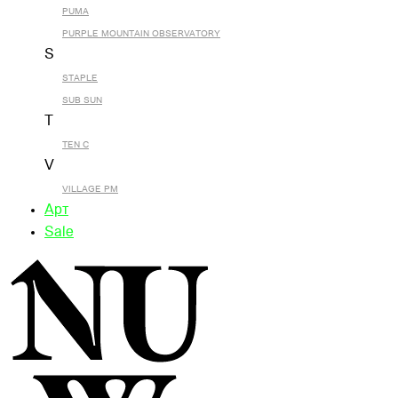
PUMA
PURPLE MOUNTAIN OBSERVATORY
S
STAPLE
SUB SUN
T
TEN C
V
VILLAGE PM
Арт
Sale