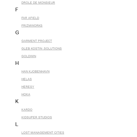
DROLE DE MONSIEUR
F
FAR AFIELD
FRIZMWORKS
G
GARMENT PROJECT
GLEB KOSTIN .SOLUTIONS
GOLDWIN
H
HAN KJOBENHAVN
HELAS
HERESY
HOKA
K
KARDO
KIDSUPER STUDIOS
L
LOST MANAGEMENT CITIES