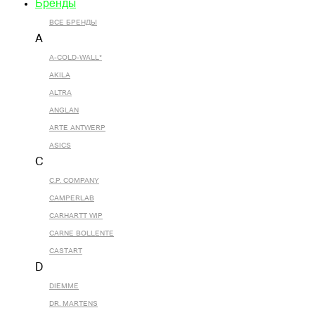
Бренды
ВСЕ БРЕНДЫ
A
A-COLD-WALL*
AKILA
ALTRA
ANGLAN
ARTE ANTWERP
ASICS
C
C.P. COMPANY
CAMPERLAB
CARHARTT WIP
CARNE BOLLENTE
CASTART
D
DIEMME
DR. MARTENS