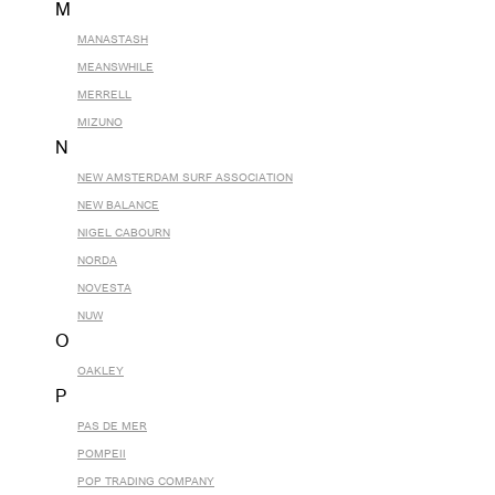
M
MANASTASH
MEANSWHILE
MERRELL
MIZUNO
N
NEW AMSTERDAM SURF ASSOCIATION
NEW BALANCE
NIGEL CABOURN
NORDA
NOVESTA
NUW
O
OAKLEY
P
PAS DE MER
POMPEII
POP TRADING COMPANY