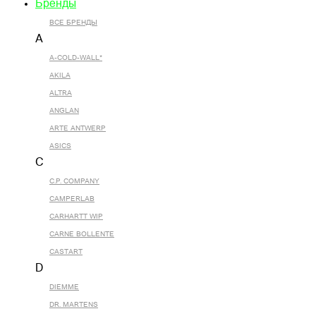
Бренды
ВСЕ БРЕНДЫ
A
A-COLD-WALL*
AKILA
ALTRA
ANGLAN
ARTE ANTWERP
ASICS
C
C.P. COMPANY
CAMPERLAB
CARHARTT WIP
CARNE BOLLENTE
CASTART
D
DIEMME
DR. MARTENS