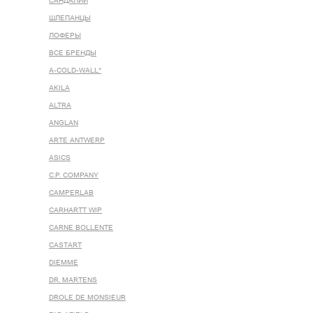
САНДАЛИИ
ШЛЕПАНЦЫ
ЛОФЕРЫ
ВСЕ БРЕНДЫ
A-COLD-WALL*
AKILA
ALTRA
ANGLAN
ARTE ANTWERP
ASICS
C.P. COMPANY
CAMPERLAB
CARHARTT WIP
CARNE BOLLENTE
CASTART
DIEMME
DR. MARTENS
DROLE DE MONSIEUR