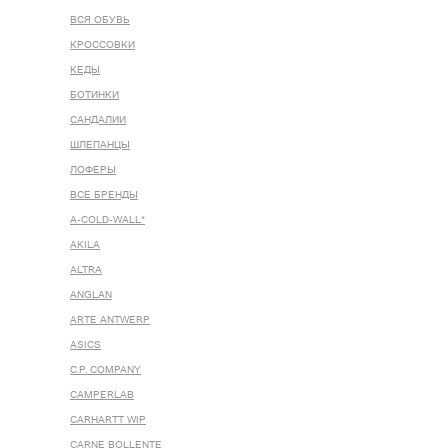
ВСЯ ОБУВЬ
КРОССОВКИ
КЕДЫ
БОТИНКИ
САНДАЛИИ
ШЛЕПАНЦЫ
ЛОФЕРЫ
ВСЕ БРЕНДЫ
A-COLD-WALL*
AKILA
ALTRA
ANGLAN
ARTE ANTWERP
ASICS
C.P. COMPANY
CAMPERLAB
CARHARTT WIP
CARNE BOLLENTE