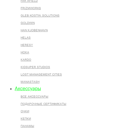
FAR AFIELD
FRIZMWORKS
GLEB KOSTIN .SOLUTIONS
GOLDWIN
HAN KJOBENHAVN
HELAS
HERESY
HOKA
KARDO
KIDSUPER STUDIOS
LOST MANAGEMENT CITIES
MANASTASH
Аксессуары
ВСЕ AКСЕССУАРЫ
ПОДАРОЧНЫЕ СЕРТИФИКАТЫ
ОЧКИ
КЕПКИ
ПАНАМЫ