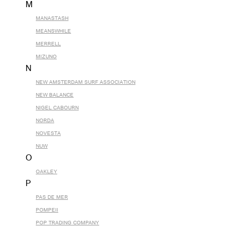
M
MANASTASH
MEANSWHILE
MERRELL
MIZUNO
N
NEW AMSTERDAM SURF ASSOCIATION
NEW BALANCE
NIGEL CABOURN
NORDA
NOVESTA
NUW
O
OAKLEY
P
PAS DE MER
POMPEII
POP TRADING COMPANY