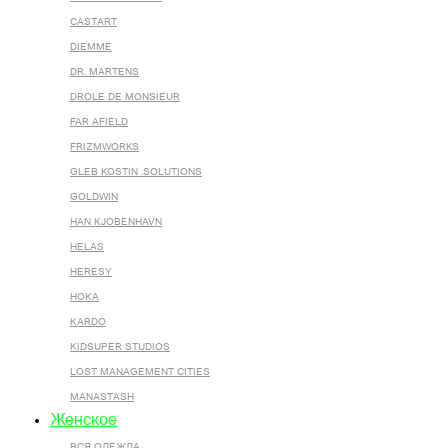
CASTART
DIEMME
DR. MARTENS
DROLE DE MONSIEUR
FAR AFIELD
FRIZMWORKS
GLEB KOSTIN .SOLUTIONS
GOLDWIN
HAN KJOBENHAVN
HELAS
HERESY
HOKA
KARDO
KIDSUPER STUDIOS
LOST MANAGEMENT CITIES
MANASTASH
Женское
ВСЯ ОДЕЖДА