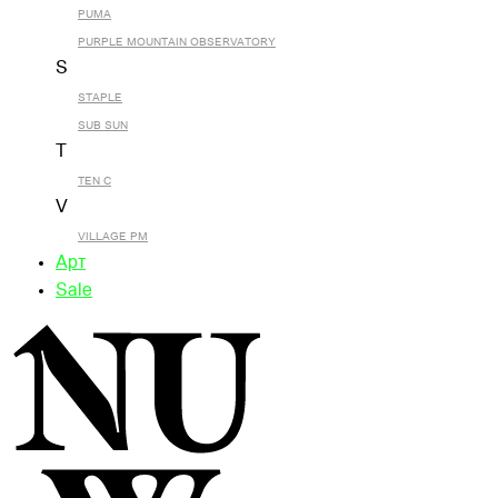
PUMA
PURPLE MOUNTAIN OBSERVATORY
S
STAPLE
SUB SUN
T
TEN C
V
VILLAGE PM
Арт
Sale