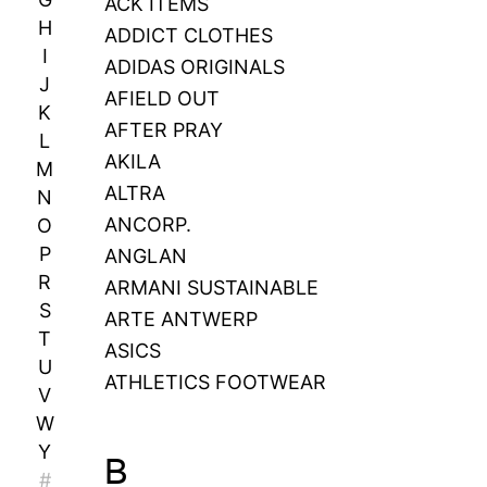
ACK ITEMS
H
ADDICT CLOTHES
I
ADIDAS ORIGINALS
J
AFIELD OUT
K
AFTER PRAY
L
AKILA
M
ALTRA
N
ANCORP.
O
P
ANGLAN
R
ARMANI SUSTAINABLE
S
ARTE ANTWERP
T
ASICS
U
ATHLETICS FOOTWEAR
V
W
Y
B
#