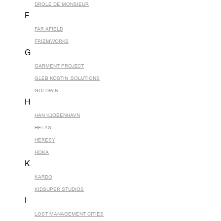
DROLE DE MONSIEUR
F
FAR AFIELD
FRIZMWORKS
G
GARMENT PROJECT
GLEB KOSTIN .SOLUTIONS
GOLDWIN
H
HAN KJOBENHAVN
HELAS
HERESY
HOKA
K
KARDO
KIDSUPER STUDIOS
L
LOST MANAGEMENT CITIES