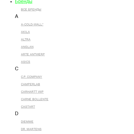
Бренды
ВСЕ БРЕНДЫ
A
A-COLD-WALL*
AKILA
ALTRA
ANGLAN
ARTE ANTWERP
ASICS
C
C.P. COMPANY
CAMPERLAB
CARHARTT WIP
CARNE BOLLENTE
CASTART
D
DIEMME
DR. MARTENS