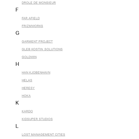
DROLE DE MONSIEUR
F
FAR AFIELD
FRIZMWORKS
G
GARMENT PROJECT
GLEB KOSTIN .SOLUTIONS
GOLDWIN
H
HAN KJOBENHAVN
HELAS
HERESY
HOKA
K
KARDO
KIDSUPER STUDIOS
L
LOST MANAGEMENT CITIES