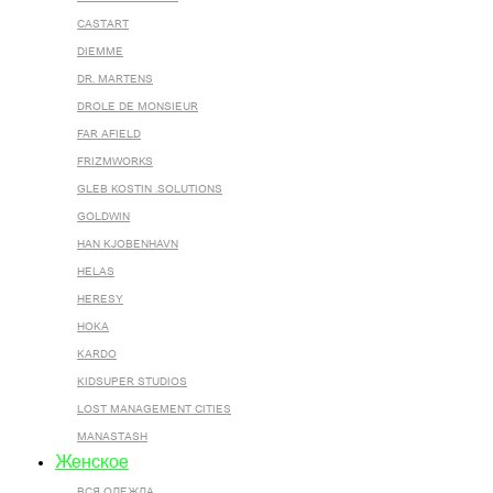
CASTART
DIEMME
DR. MARTENS
DROLE DE MONSIEUR
FAR AFIELD
FRIZMWORKS
GLEB KOSTIN .SOLUTIONS
GOLDWIN
HAN KJOBENHAVN
HELAS
HERESY
HOKA
KARDO
KIDSUPER STUDIOS
LOST MANAGEMENT CITIES
MANASTASH
Женское
ВСЯ ОДЕЖДА