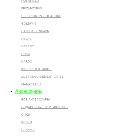
FAR AFIELD
FRIZMWORKS
GLEB KOSTIN .SOLUTIONS
GOLDWIN
HAN KJOBENHAVN
HELAS
HERESY
HOKA
KARDO
KIDSUPER STUDIOS
LOST MANAGEMENT CITIES
MANASTASH
Аксессуары
ВСЕ AКСЕССУАРЫ
ПОДАРОЧНЫЕ СЕРТИФИКАТЫ
ОЧКИ
КЕПКИ
ПАНАМЫ