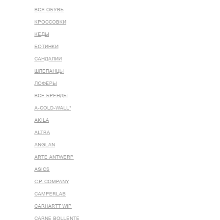
ВСЯ ОБУВЬ
КРОССОВКИ
КЕДЫ
БОТИНКИ
САНДАЛИИ
ШЛЕПАНЦЫ
ЛОФЕРЫ
ВСЕ БРЕНДЫ
A-COLD-WALL*
AKILA
ALTRA
ANGLAN
ARTE ANTWERP
ASICS
C.P. COMPANY
CAMPERLAB
CARHARTT WIP
CARNE BOLLENTE