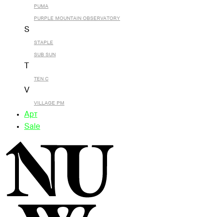
PUMA
PURPLE MOUNTAIN OBSERVATORY
S
STAPLE
SUB SUN
T
TEN C
V
VILLAGE PM
Арт
Sale