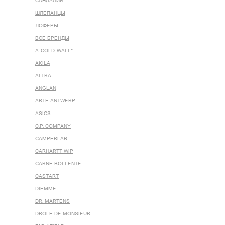
САНДАЛИИ
ШЛЕПАНЦЫ
ЛОФЕРЫ
ВСЕ БРЕНДЫ
A-COLD-WALL*
AKILA
ALTRA
ANGLAN
ARTE ANTWERP
ASICS
C.P. COMPANY
CAMPERLAB
CARHARTT WIP
CARNE BOLLENTE
CASTART
DIEMME
DR. MARTENS
DROLE DE MONSIEUR