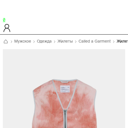
0
Мужское
Одежда
Жилеты
Called a Garment
Жиле