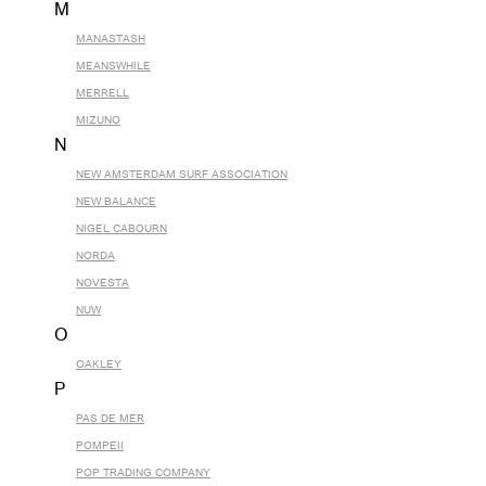
M
MANASTASH
MEANSWHILE
MERRELL
MIZUNO
N
NEW AMSTERDAM SURF ASSOCIATION
NEW BALANCE
NIGEL CABOURN
NORDA
NOVESTA
NUW
O
OAKLEY
P
PAS DE MER
POMPEII
POP TRADING COMPANY