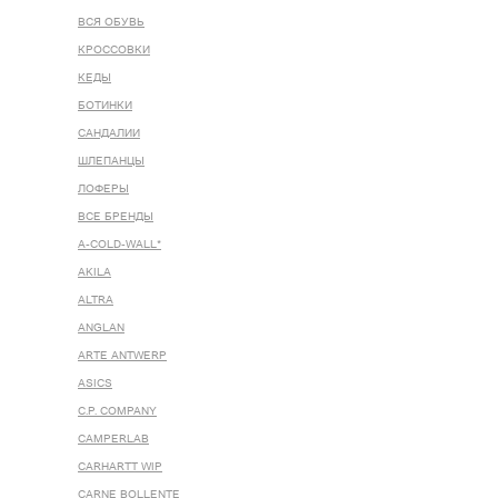
ВСЯ ОБУВЬ
КРОССОВКИ
КЕДЫ
БОТИНКИ
САНДАЛИИ
ШЛЕПАНЦЫ
ЛОФЕРЫ
ВСЕ БРЕНДЫ
A-COLD-WALL*
AKILA
ALTRA
ANGLAN
ARTE ANTWERP
ASICS
C.P. COMPANY
CAMPERLAB
CARHARTT WIP
CARNE BOLLENTE