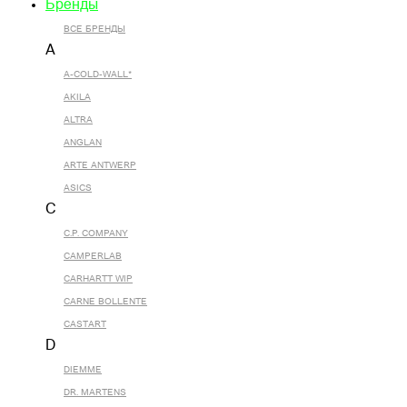
Бренды
ВСЕ БРЕНДЫ
A
A-COLD-WALL*
AKILA
ALTRA
ANGLAN
ARTE ANTWERP
ASICS
C
C.P. COMPANY
CAMPERLAB
CARHARTT WIP
CARNE BOLLENTE
CASTART
D
DIEMME
DR. MARTENS