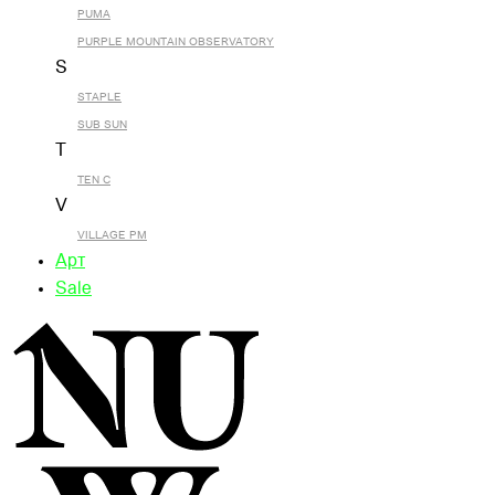
PUMA
PURPLE MOUNTAIN OBSERVATORY
S
STAPLE
SUB SUN
T
TEN C
V
VILLAGE PM
Арт
Sale