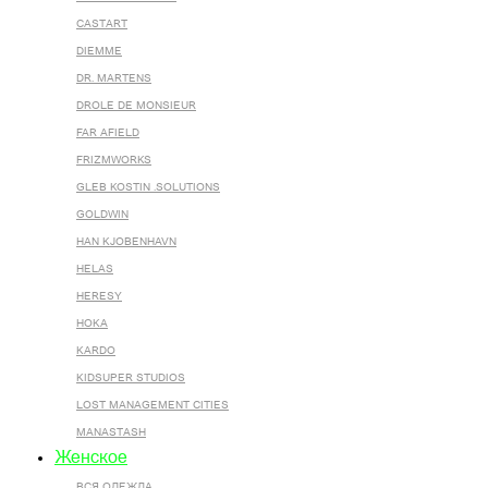
CASTART
DIEMME
DR. MARTENS
DROLE DE MONSIEUR
FAR AFIELD
FRIZMWORKS
GLEB KOSTIN .SOLUTIONS
GOLDWIN
HAN KJOBENHAVN
HELAS
HERESY
HOKA
KARDO
KIDSUPER STUDIOS
LOST MANAGEMENT CITIES
MANASTASH
Женское
ВСЯ ОДЕЖДА