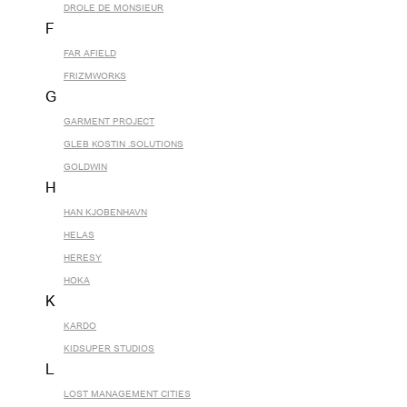
DROLE DE MONSIEUR
F
FAR AFIELD
FRIZMWORKS
G
GARMENT PROJECT
GLEB KOSTIN .SOLUTIONS
GOLDWIN
H
HAN KJOBENHAVN
HELAS
HERESY
HOKA
K
KARDO
KIDSUPER STUDIOS
L
LOST MANAGEMENT CITIES