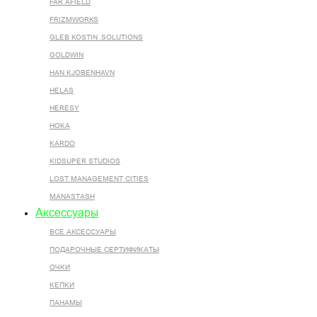
FAR AFIELD
FRIZMWORKS
GLEB KOSTIN .SOLUTIONS
GOLDWIN
HAN KJOBENHAVN
HELAS
HERESY
HOKA
KARDO
KIDSUPER STUDIOS
LOST MANAGEMENT CITIES
MANASTASH
Аксессуары
ВСЕ AКСЕССУАРЫ
ПОДАРОЧНЫЕ СЕРТИФИКАТЫ
ОЧКИ
КЕПКИ
ПАНАМЫ