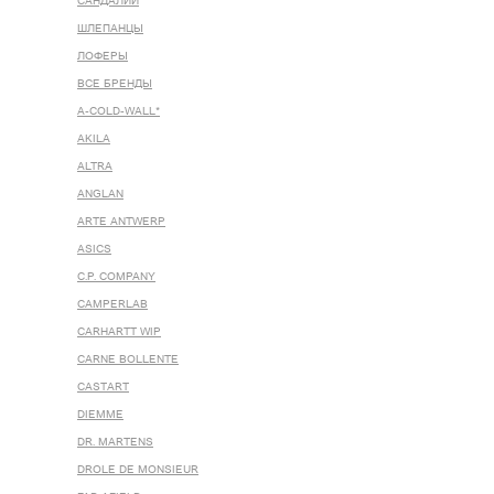
САНДАЛИИ
ШЛЕПАНЦЫ
ЛОФЕРЫ
ВСЕ БРЕНДЫ
A-COLD-WALL*
AKILA
ALTRA
ANGLAN
ARTE ANTWERP
ASICS
C.P. COMPANY
CAMPERLAB
CARHARTT WIP
CARNE BOLLENTE
CASTART
DIEMME
DR. MARTENS
DROLE DE MONSIEUR