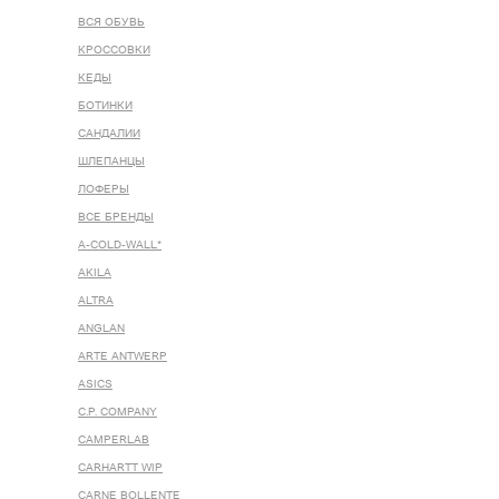
ВСЯ ОБУВЬ
КРОССОВКИ
КЕДЫ
БОТИНКИ
САНДАЛИИ
ШЛЕПАНЦЫ
ЛОФЕРЫ
ВСЕ БРЕНДЫ
A-COLD-WALL*
AKILA
ALTRA
ANGLAN
ARTE ANTWERP
ASICS
C.P. COMPANY
CAMPERLAB
CARHARTT WIP
CARNE BOLLENTE