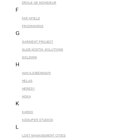
DROLE DE MONSIEUR
F
FAR AFIELD
FRIZMWORKS
G
GARMENT PROJECT
GLEB KOSTIN .SOLUTIONS
GOLDWIN
H
HAN KJOBENHAVN
HELAS
HERESY
HOKA
K
KARDO
KIDSUPER STUDIOS
L
LOST MANAGEMENT CITIES