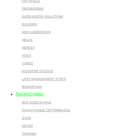
FAR AFIELD
FRIZMWORKS
GLEB KOSTIN .SOLUTIONS
GOLDWIN
HAN KJOBENHAVN
HELAS
HERESY
HOKA
KARDO
KIDSUPER STUDIOS
LOST MANAGEMENT CITIES
MANASTASH
Аксессуары
ВСЕ AКСЕССУАРЫ
ПОДАРОЧНЫЕ СЕРТИФИКАТЫ
ОЧКИ
КЕПКИ
ПАНАМЫ