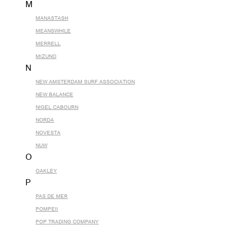
M
MANASTASH
MEANSWHILE
MERRELL
MIZUNO
N
NEW AMSTERDAM SURF ASSOCIATION
NEW BALANCE
NIGEL CABOURN
NORDA
NOVESTA
NUW
O
OAKLEY
P
PAS DE MER
POMPEII
POP TRADING COMPANY