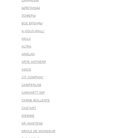
САНДАЛИИ
ШЛЕПАНЦЫ
ЛОФЕРЫ
ВСЕ БРЕНДЫ
A-COLD-WALL*
AKILA
ALTRA
ANGLAN
ARTE ANTWERP
ASICS
C.P. COMPANY
CAMPERLAB
CARHARTT WIP
CARNE BOLLENTE
CASTART
DIEMME
DR. MARTENS
DROLE DE MONSIEUR