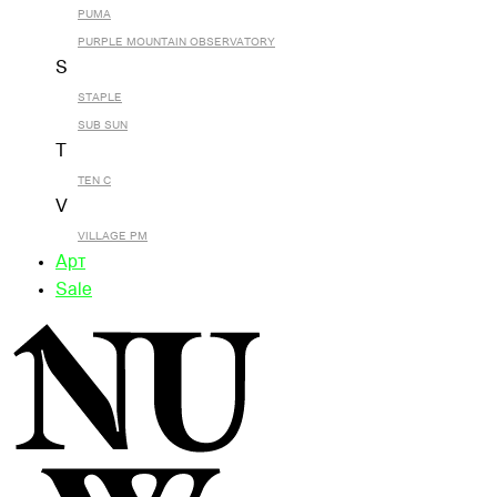
PUMA
PURPLE MOUNTAIN OBSERVATORY
S
STAPLE
SUB SUN
T
TEN C
V
VILLAGE PM
Арт
Sale