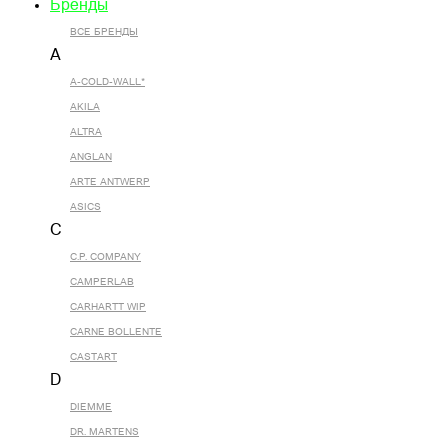
Бренды
ВСЕ БРЕНДЫ
A
A-COLD-WALL*
AKILA
ALTRA
ANGLAN
ARTE ANTWERP
ASICS
C
C.P. COMPANY
CAMPERLAB
CARHARTT WIP
CARNE BOLLENTE
CASTART
D
DIEMME
DR. MARTENS