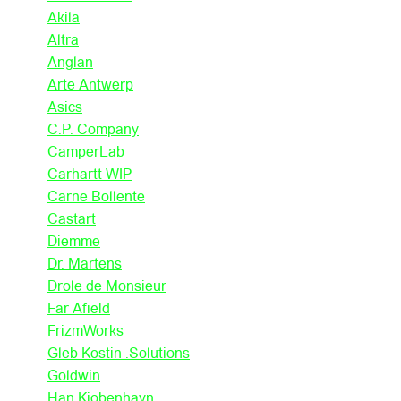
Akila
Altra
Anglan
Arte Antwerp
Asics
C.P. Company
CamperLab
Carhartt WIP
Carne Bollente
Castart
Diemme
Dr. Martens
Drole de Monsieur
Far Afield
FrizmWorks
Gleb Kostin .Solutions
Goldwin
Han Kjobenhavn