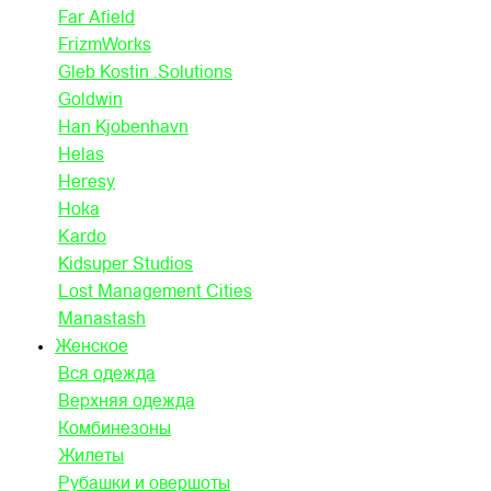
Far Afield
FrizmWorks
Gleb Kostin .Solutions
Goldwin
Han Kjobenhavn
Helas
Heresy
Hoka
Kardo
Kidsuper Studios
Lost Management Cities
Manastash
Женское
Вся одежда
Верхняя одежда
Комбинезоны
Жилеты
Рубашки и овершоты