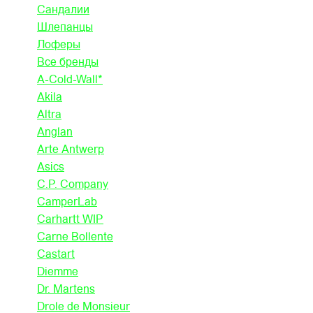
Сандалии
Шлепанцы
Лоферы
Все бренды
A-Cold-Wall*
Akila
Altra
Anglan
Arte Antwerp
Asics
C.P. Company
CamperLab
Carhartt WIP
Carne Bollente
Castart
Diemme
Dr. Martens
Drole de Monsieur