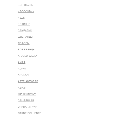
ВСЯ ОБУВЬ
КРОССОВКИ
КЕДЫ
БОТИНКИ
САНДАЛИИ
ШЛЕПАНЦЫ
ЛОФЕРЫ
ВСЕ БРЕНДЫ
A-COLD-WALL*
AKILA
ALTRA
ANGLAN
ARTE ANTWERP
ASICS
C.P. COMPANY
CAMPERLAB
CARHARTT WIP
CARNE BOLLENTE