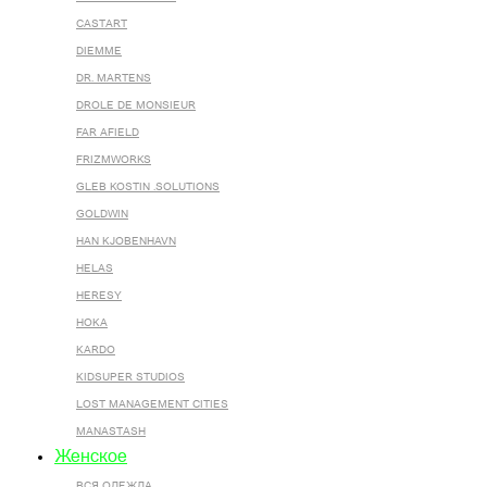
CASTART
DIEMME
DR. MARTENS
DROLE DE MONSIEUR
FAR AFIELD
FRIZMWORKS
GLEB KOSTIN .SOLUTIONS
GOLDWIN
HAN KJOBENHAVN
HELAS
HERESY
HOKA
KARDO
KIDSUPER STUDIOS
LOST MANAGEMENT CITIES
MANASTASH
Женское
ВСЯ ОДЕЖДА