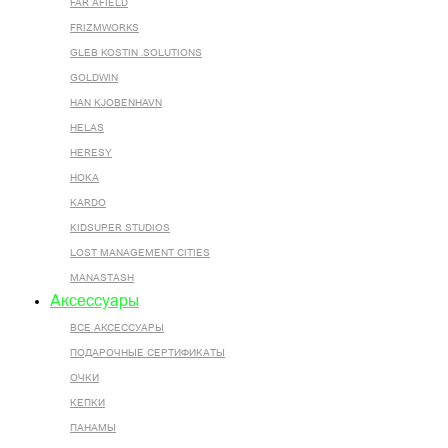
FAR AFIELD
FRIZMWORKS
GLEB KOSTIN .SOLUTIONS
GOLDWIN
HAN KJOBENHAVN
HELAS
HERESY
HOKA
KARDO
KIDSUPER STUDIOS
LOST MANAGEMENT CITIES
MANASTASH
Аксессуары
ВСЕ AКСЕССУАРЫ
ПОДАРОЧНЫЕ СЕРТИФИКАТЫ
ОЧКИ
КЕПКИ
ПАНАМЫ