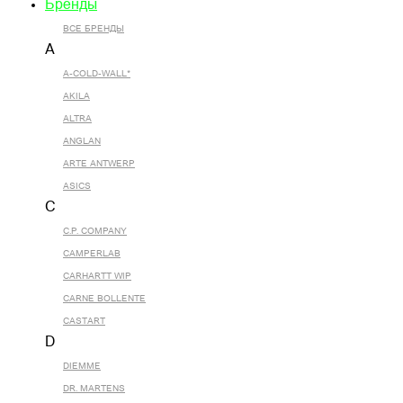
Бренды
ВСЕ БРЕНДЫ
A
A-COLD-WALL*
AKILA
ALTRA
ANGLAN
ARTE ANTWERP
ASICS
C
C.P. COMPANY
CAMPERLAB
CARHARTT WIP
CARNE BOLLENTE
CASTART
D
DIEMME
DR. MARTENS