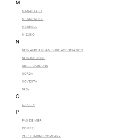
M
MANASTASH
MEANSWHILE
MERRELL
MIZUNO
N
NEW AMSTERDAM SURF ASSOCIATION
NEW BALANCE
NIGEL CABOURN
NORDA
NOVESTA
NUW
O
OAKLEY
P
PAS DE MER
POMPEII
POP TRADING COMPANY