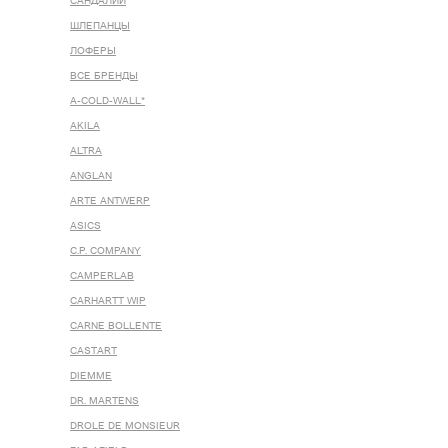
САНДАЛИИ
ШЛЕПАНЦЫ
ЛОФЕРЫ
ВСЕ БРЕНДЫ
A-COLD-WALL*
AKILA
ALTRA
ANGLAN
ARTE ANTWERP
ASICS
C.P. COMPANY
CAMPERLAB
CARHARTT WIP
CARNE BOLLENTE
CASTART
DIEMME
DR. MARTENS
DROLE DE MONSIEUR