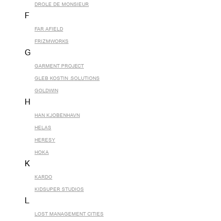
DROLE DE MONSIEUR
F
FAR AFIELD
FRIZMWORKS
G
GARMENT PROJECT
GLEB KOSTIN .SOLUTIONS
GOLDWIN
H
HAN KJOBENHAVN
HELAS
HERESY
HOKA
K
KARDO
KIDSUPER STUDIOS
L
LOST MANAGEMENT CITIES