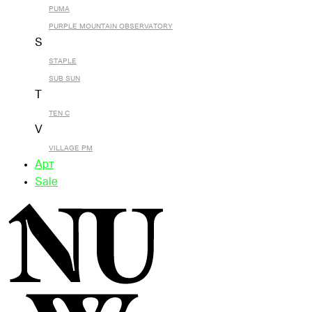
PUMA
PURPLE MOUNTAIN OBSERVATORY
S
STAPLE
SUB SUN
T
TEN C
V
VILLAGE PM
Арт
Sale