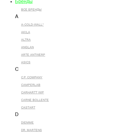
Бренды
ВСЕ БРЕНДЫ
A
A-COLD-WALL*
AKILA
ALTRA
ANGLAN
ARTE ANTWERP
ASICS
C
C.P. COMPANY
CAMPERLAB
CARHARTT WIP
CARNE BOLLENTE
CASTART
D
DIEMME
DR. MARTENS