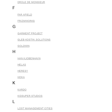
DROLE DE MONSIEUR
F
FAR AFIELD
FRIZMWORKS
G
GARMENT PROJECT
GLEB KOSTIN .SOLUTIONS
GOLDWIN
H
HAN KJOBENHAVN
HELAS
HERESY
HOKA
K
KARDO
KIDSUPER STUDIOS
L
LOST MANAGEMENT CITIES