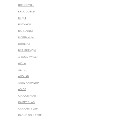
ВСЯ ОБУВЬ
КРОССОВКИ
КЕДЫ
БОТИНКИ
САНДАЛИИ
ШЛЕПАНЦЫ
ЛОФЕРЫ
ВСЕ БРЕНДЫ
A-COLD-WALL*
AKILA
ALTRA
ANGLAN
ARTE ANTWERP
ASICS
C.P. COMPANY
CAMPERLAB
CARHARTT WIP
CARNE BOLLENTE