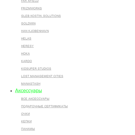
FAR AFIELD
FRIZMWORKS
GLEB KOSTIN .SOLUTIONS
GOLDWIN
HAN KJOBENHAVN
HELAS
HERESY
HOKA
KARDO
KIDSUPER STUDIOS
LOST MANAGEMENT CITIES
MANASTASH
Аксессуары
ВСЕ AКСЕССУАРЫ
ПОДАРОЧНЫЕ СЕРТИФИКАТЫ
ОЧКИ
КЕПКИ
ПАНАМЫ