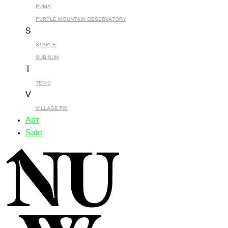
PUMA
PURPLE MOUNTAIN OBSERVATORY
S
STAPLE
SUB SUN
T
TEN C
V
VILLAGE PM
Арт
Sale