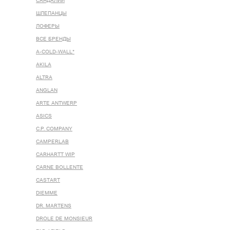
САНДАЛИИ
ШЛЕПАНЦЫ
ЛОФЕРЫ
ВСЕ БРЕНДЫ
A-COLD-WALL*
AKILA
ALTRA
ANGLAN
ARTE ANTWERP
ASICS
C.P. COMPANY
CAMPERLAB
CARHARTT WIP
CARNE BOLLENTE
CASTART
DIEMME
DR. MARTENS
DROLE DE MONSIEUR