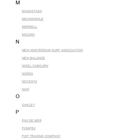
M
MANASTASH
MEANSWHILE
MERRELL
MIZUNO
N
NEW AMSTERDAM SURF ASSOCIATION
NEW BALANCE
NIGEL CABOURN
NORDA
NOVESTA
NUW
O
OAKLEY
P
PAS DE MER
POMPEII
POP TRADING COMPANY