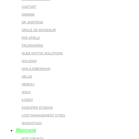
CASTART
DIEMME
DR. MARTENS
DROLE DE MONSIEUR
FAR AFIELD
FRIZMWORKS
GLEB KOSTIN .SOLUTIONS
GOLDWIN
HAN KJOBENHAVN
HELAS
HERESY
HOKA
KARDO
KIDSUPER STUDIOS
LOST MANAGEMENT CITIES
MANASTASH
Женское
ВСЯ ОДЕЖДА