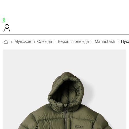
0
Мужское
Одежда
Верхняя одежда
Manastash
Пух