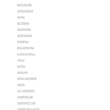
ВСЯ ОБУВЬ
КРОССОВКИ
КЕДЫ
БОТИНКИ
САНДАЛИИ
ШЛЕПАНЦЫ
ЛОФЕРЫ
ВСЕ БРЕНДЫ
A-COLD-WALL*
AKILA
ALTRA
ANGLAN
ARTE ANTWERP
ASICS
C.P. COMPANY
CAMPERLAB
CARHARTT WIP
CARNE BOLLENTE