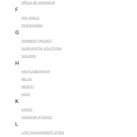
DROLE DE MONSIEUR
F
FAR AFIELD
FRIZMWORKS
G
GARMENT PROJECT
GLEB KOSTIN .SOLUTIONS
GOLDWIN
H
HAN KJOBENHAVN
HELAS
HERESY
HOKA
K
KARDO
KIDSUPER STUDIOS
L
LOST MANAGEMENT CITIES