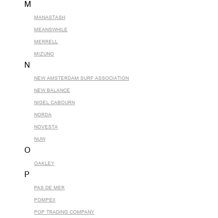
M
MANASTASH
MEANSWHILE
MERRELL
MIZUNO
N
NEW AMSTERDAM SURF ASSOCIATION
NEW BALANCE
NIGEL CABOURN
NORDA
NOVESTA
NUW
O
OAKLEY
P
PAS DE MER
POMPEII
POP TRADING COMPANY