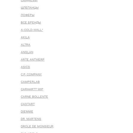
САНДАЛИИ
ШЛЕПАНЦЫ
ЛОФЕРЫ
ВСЕ БРЕНДЫ
A-COLD-WALL*
AKILA
ALTRA
ANGLAN
ARTE ANTWERP
ASICS
C.P. COMPANY
CAMPERLAB
CARHARTT WIP
CARNE BOLLENTE
CASTART
DIEMME
DR. MARTENS
DROLE DE MONSIEUR