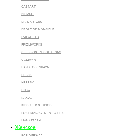
CASTART
DIEMME
DR. MARTENS
DROLE DE MONSIEUR
FAR AFIELD
FRIZMWORKS
GLEB KOSTIN .SOLUTIONS
GOLDWIN
HAN KJOBENHAVN
HELAS
HERESY
HOKA
KARDO
KIDSUPER STUDIOS
LOST MANAGEMENT CITIES
MANASTASH
Женское
ВСЯ ОДЕЖДА