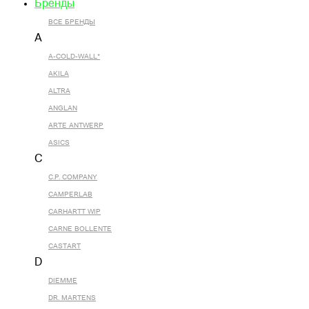
Бренды
ВСЕ БРЕНДЫ
A
A-COLD-WALL*
AKILA
ALTRA
ANGLAN
ARTE ANTWERP
ASICS
C
C.P. COMPANY
CAMPERLAB
CARHARTT WIP
CARNE BOLLENTE
CASTART
D
DIEMME
DR. MARTENS