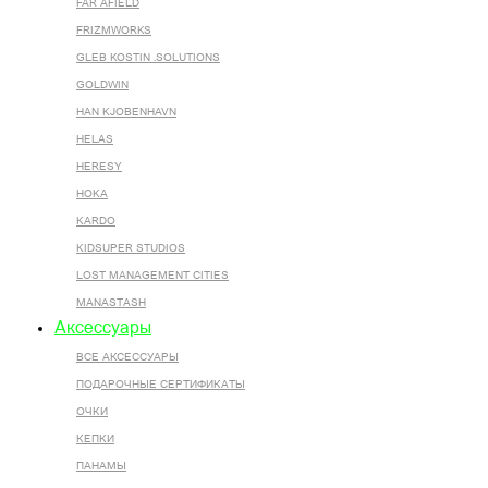
FAR AFIELD
FRIZMWORKS
GLEB KOSTIN .SOLUTIONS
GOLDWIN
HAN KJOBENHAVN
HELAS
HERESY
HOKA
KARDO
KIDSUPER STUDIOS
LOST MANAGEMENT CITIES
MANASTASH
Аксессуары
ВСЕ AКСЕССУАРЫ
ПОДАРОЧНЫЕ СЕРТИФИКАТЫ
ОЧКИ
КЕПКИ
ПАНАМЫ