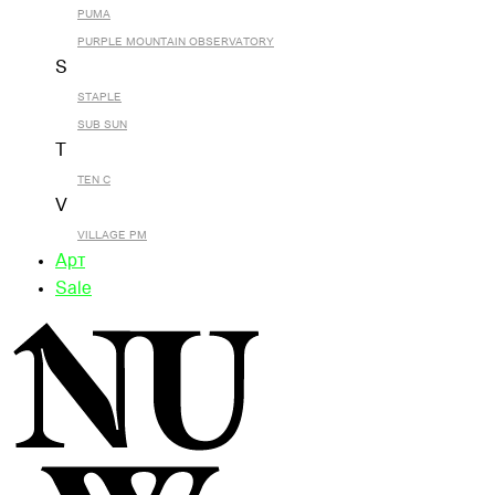
PUMA
PURPLE MOUNTAIN OBSERVATORY
S
STAPLE
SUB SUN
T
TEN C
V
VILLAGE PM
Арт
Sale