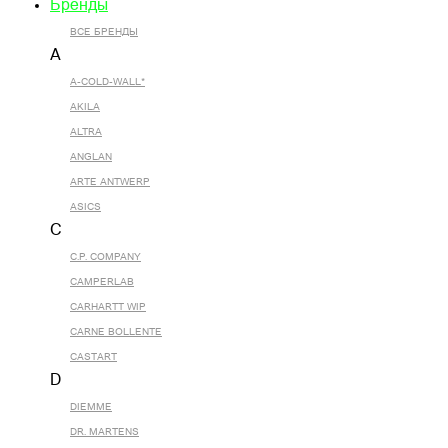
Бренды
ВСЕ БРЕНДЫ
A
A-COLD-WALL*
AKILA
ALTRA
ANGLAN
ARTE ANTWERP
ASICS
C
C.P. COMPANY
CAMPERLAB
CARHARTT WIP
CARNE BOLLENTE
CASTART
D
DIEMME
DR. MARTENS