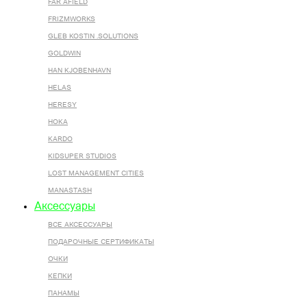
FAR AFIELD
FRIZMWORKS
GLEB KOSTIN .SOLUTIONS
GOLDWIN
HAN KJOBENHAVN
HELAS
HERESY
HOKA
KARDO
KIDSUPER STUDIOS
LOST MANAGEMENT CITIES
MANASTASH
Аксессуары
ВСЕ AКСЕССУАРЫ
ПОДАРОЧНЫЕ СЕРТИФИКАТЫ
ОЧКИ
КЕПКИ
ПАНАМЫ