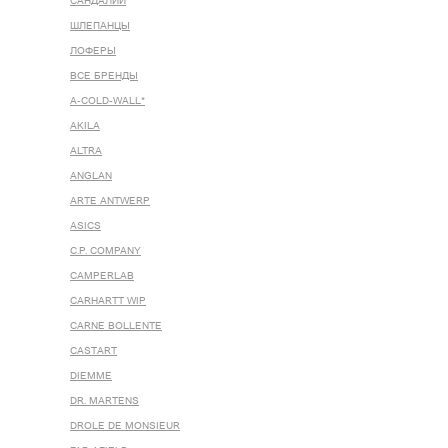
САНДАЛИИ
ШЛЕПАНЦЫ
ЛОФЕРЫ
ВСЕ БРЕНДЫ
A-COLD-WALL*
AKILA
ALTRA
ANGLAN
ARTE ANTWERP
ASICS
C.P. COMPANY
CAMPERLAB
CARHARTT WIP
CARNE BOLLENTE
CASTART
DIEMME
DR. MARTENS
DROLE DE MONSIEUR