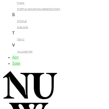
PUMA
PURPLE MOUNTAIN OBSERVATORY
S
STAPLE
SUB SUN
T
TEN C
V
VILLAGE PM
Арт
Sale