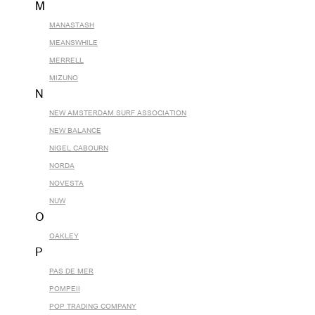
M
MANASTASH
MEANSWHILE
MERRELL
MIZUNO
N
NEW AMSTERDAM SURF ASSOCIATION
NEW BALANCE
NIGEL CABOURN
NORDA
NOVESTA
NUW
O
OAKLEY
P
PAS DE MER
POMPEII
POP TRADING COMPANY