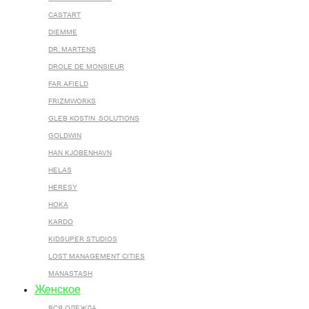
CASTART
DIEMME
DR. MARTENS
DROLE DE MONSIEUR
FAR AFIELD
FRIZMWORKS
GLEB KOSTIN .SOLUTIONS
GOLDWIN
HAN KJOBENHAVN
HELAS
HERESY
HOKA
KARDO
KIDSUPER STUDIOS
LOST MANAGEMENT CITIES
MANASTASH
Женское
ВСЯ ОДЕЖДА