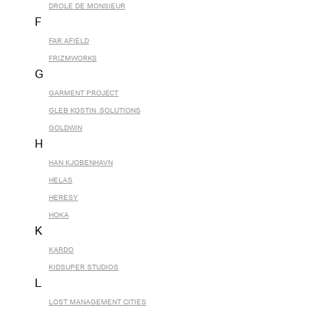
DROLE DE MONSIEUR
F
FAR AFIELD
FRIZMWORKS
G
GARMENT PROJECT
GLEB KOSTIN .SOLUTIONS
GOLDWIN
H
HAN KJOBENHAVN
HELAS
HERESY
HOKA
K
KARDO
KIDSUPER STUDIOS
L
LOST MANAGEMENT CITIES