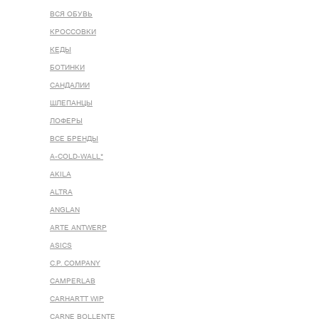
ВСЯ ОБУВЬ
КРОССОВКИ
КЕДЫ
БОТИНКИ
САНДАЛИИ
ШЛЕПАНЦЫ
ЛОФЕРЫ
ВСЕ БРЕНДЫ
A-COLD-WALL*
AKILA
ALTRA
ANGLAN
ARTE ANTWERP
ASICS
C.P. COMPANY
CAMPERLAB
CARHARTT WIP
CARNE BOLLENTE