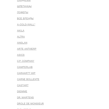
САНДАЛИИ
ШЛЕПАНЦЫ
ЛОФЕРЫ
ВСЕ БРЕНДЫ
A-COLD-WALL*
AKILA
ALTRA
ANGLAN
ARTE ANTWERP
ASICS
C.P. COMPANY
CAMPERLAB
CARHARTT WIP
CARNE BOLLENTE
CASTART
DIEMME
DR. MARTENS
DROLE DE MONSIEUR