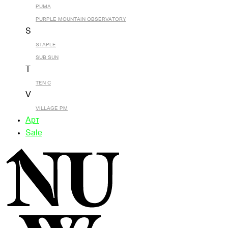
PUMA
PURPLE MOUNTAIN OBSERVATORY
S
STAPLE
SUB SUN
T
TEN C
V
VILLAGE PM
Арт
Sale