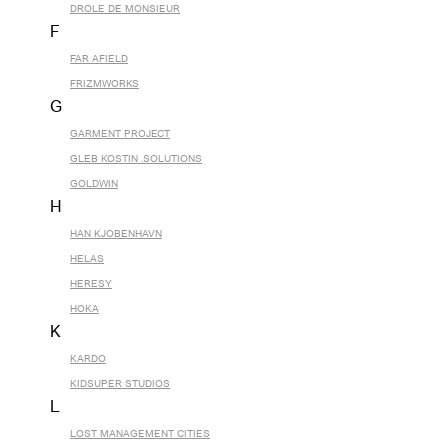
DROLE DE MONSIEUR
F
FAR AFIELD
FRIZMWORKS
G
GARMENT PROJECT
GLEB KOSTIN .SOLUTIONS
GOLDWIN
H
HAN KJOBENHAVN
HELAS
HERESY
HOKA
K
KARDO
KIDSUPER STUDIOS
L
LOST MANAGEMENT CITIES