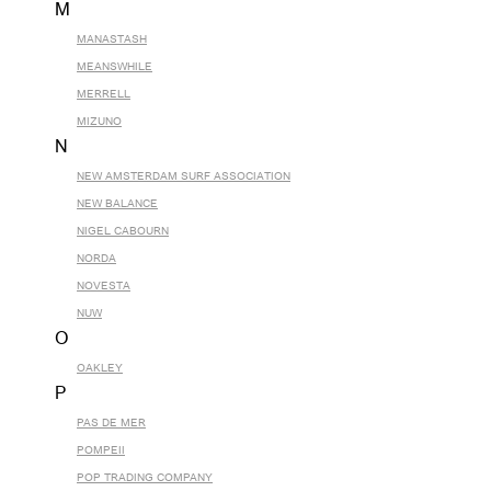
M
MANASTASH
MEANSWHILE
MERRELL
MIZUNO
N
NEW AMSTERDAM SURF ASSOCIATION
NEW BALANCE
NIGEL CABOURN
NORDA
NOVESTA
NUW
O
OAKLEY
P
PAS DE MER
POMPEII
POP TRADING COMPANY