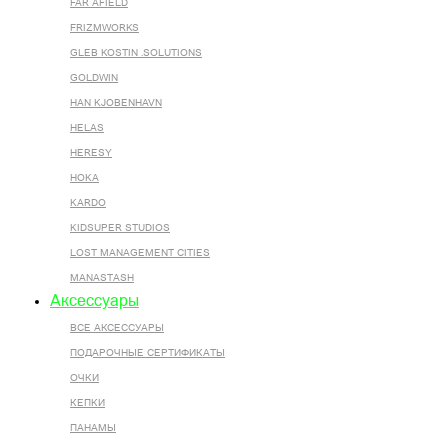
FAR AFIELD
FRIZMWORKS
GLEB KOSTIN .SOLUTIONS
GOLDWIN
HAN KJOBENHAVN
HELAS
HERESY
HOKA
KARDO
KIDSUPER STUDIOS
LOST MANAGEMENT CITIES
MANASTASH
Аксессуары
ВСЕ AКСЕССУАРЫ
ПОДАРОЧНЫЕ СЕРТИФИКАТЫ
ОЧКИ
КЕПКИ
ПАНАМЫ