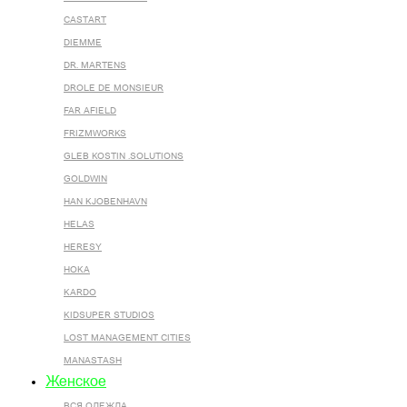
CASTART
DIEMME
DR. MARTENS
DROLE DE MONSIEUR
FAR AFIELD
FRIZMWORKS
GLEB KOSTIN .SOLUTIONS
GOLDWIN
HAN KJOBENHAVN
HELAS
HERESY
HOKA
KARDO
KIDSUPER STUDIOS
LOST MANAGEMENT CITIES
MANASTASH
Женское
ВСЯ ОДЕЖДА