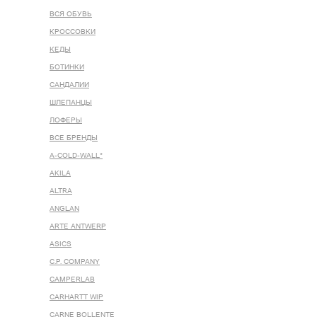
ВСЯ ОБУВЬ
КРОССОВКИ
КЕДЫ
БОТИНКИ
САНДАЛИИ
ШЛЕПАНЦЫ
ЛОФЕРЫ
ВСЕ БРЕНДЫ
A-COLD-WALL*
AKILA
ALTRA
ANGLAN
ARTE ANTWERP
ASICS
C.P. COMPANY
CAMPERLAB
CARHARTT WIP
CARNE BOLLENTE