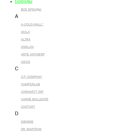
Бренды
ВСЕ БРЕНДЫ
A
A-COLD-WALL*
AKILA
ALTRA
ANGLAN
ARTE ANTWERP
ASICS
C
C.P. COMPANY
CAMPERLAB
CARHARTT WIP
CARNE BOLLENTE
CASTART
D
DIEMME
DR. MARTENS