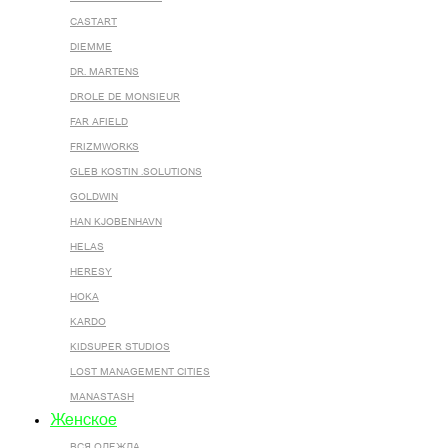
CASTART
DIEMME
DR. MARTENS
DROLE DE MONSIEUR
FAR AFIELD
FRIZMWORKS
GLEB KOSTIN .SOLUTIONS
GOLDWIN
HAN KJOBENHAVN
HELAS
HERESY
HOKA
KARDO
KIDSUPER STUDIOS
LOST MANAGEMENT CITIES
MANASTASH
Женское
ВСЯ ОДЕЖДА