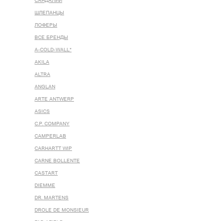
САНДАЛИИ
ШЛЕПАНЦЫ
ЛОФЕРЫ
ВСЕ БРЕНДЫ
A-COLD-WALL*
AKILA
ALTRA
ANGLAN
ARTE ANTWERP
ASICS
C.P. COMPANY
CAMPERLAB
CARHARTT WIP
CARNE BOLLENTE
CASTART
DIEMME
DR. MARTENS
DROLE DE MONSIEUR