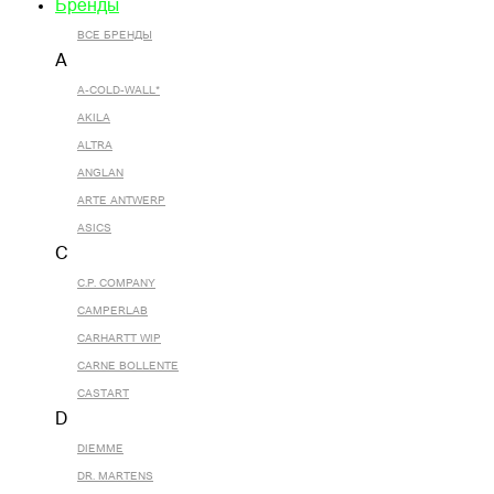
Бренды
ВСЕ БРЕНДЫ
A
A-COLD-WALL*
AKILA
ALTRA
ANGLAN
ARTE ANTWERP
ASICS
C
C.P. COMPANY
CAMPERLAB
CARHARTT WIP
CARNE BOLLENTE
CASTART
D
DIEMME
DR. MARTENS