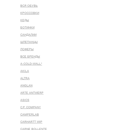
ВСЯ ОБУВЬ
КРОССОВКИ
КЕДЫ
БОТИНКИ
САНДАЛИИ
ШЛЕПАНЦЫ
ЛОФЕРЫ
ВСЕ БРЕНДЫ
A-COLD-WALL*
AKILA
ALTRA
ANGLAN
ARTE ANTWERP
ASICS
C.P. COMPANY
CAMPERLAB
CARHARTT WIP
CARNE BOLLENTE