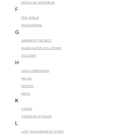
DROLE DE MONSIEUR
F
FAR AFIELD
FRIZMWORKS
G
GARMENT PROJECT
GLEB KOSTIN .SOLUTIONS
GOLDWIN
H
HAN KJOBENHAVN
HELAS
HERESY
HOKA
K
KARDO
KIDSUPER STUDIOS
L
LOST MANAGEMENT CITIES