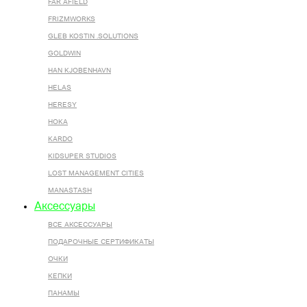
FAR AFIELD
FRIZMWORKS
GLEB KOSTIN .SOLUTIONS
GOLDWIN
HAN KJOBENHAVN
HELAS
HERESY
HOKA
KARDO
KIDSUPER STUDIOS
LOST MANAGEMENT CITIES
MANASTASH
Аксессуары
ВСЕ AКСЕССУАРЫ
ПОДАРОЧНЫЕ СЕРТИФИКАТЫ
ОЧКИ
КЕПКИ
ПАНАМЫ