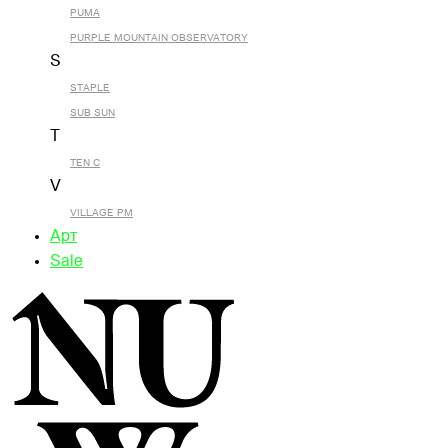
PUMA
PURPLE MOUNTAIN OBSERVATORY
S
STAPLE
SUB SUN
T
TEN C
V
VILLAGE PM
Арт
Sale