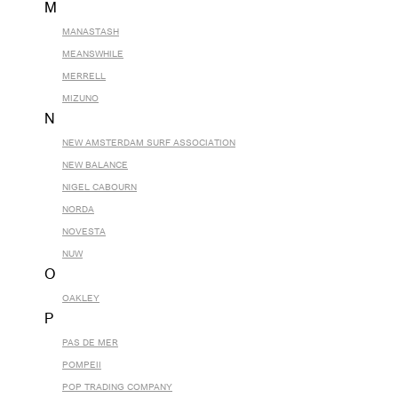
M
MANASTASH
MEANSWHILE
MERRELL
MIZUNO
N
NEW AMSTERDAM SURF ASSOCIATION
NEW BALANCE
NIGEL CABOURN
NORDA
NOVESTA
NUW
O
OAKLEY
P
PAS DE MER
POMPEII
POP TRADING COMPANY