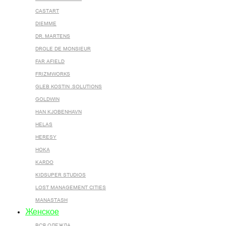
CASTART
DIEMME
DR. MARTENS
DROLE DE MONSIEUR
FAR AFIELD
FRIZMWORKS
GLEB KOSTIN .SOLUTIONS
GOLDWIN
HAN KJOBENHAVN
HELAS
HERESY
HOKA
KARDO
KIDSUPER STUDIOS
LOST MANAGEMENT CITIES
MANASTASH
Женское
ВСЯ ОДЕЖДА