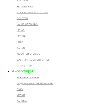
FAR AFIELD
FRIZMWORKS
GLEB KOSTIN .SOLUTIONS
GOLDWIN
HAN KJOBENHAVN
HELAS
HERESY
HOKA
KARDO
KIDSUPER STUDIOS
LOST MANAGEMENT CITIES
MANASTASH
Аксессуары
ВСЕ AКСЕССУАРЫ
ПОДАРОЧНЫЕ СЕРТИФИКАТЫ
ОЧКИ
КЕПКИ
ПАНАМЫ