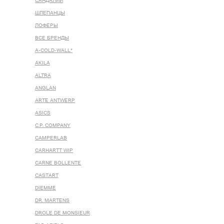
САНДАЛИИ
ШЛЕПАНЦЫ
ЛОФЕРЫ
ВСЕ БРЕНДЫ
A-COLD-WALL*
AKILA
ALTRA
ANGLAN
ARTE ANTWERP
ASICS
C.P. COMPANY
CAMPERLAB
CARHARTT WIP
CARNE BOLLENTE
CASTART
DIEMME
DR. MARTENS
DROLE DE MONSIEUR