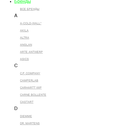
Бренды
ВСЕ БРЕНДЫ
A
A-COLD-WALL*
AKILA
ALTRA
ANGLAN
ARTE ANTWERP
ASICS
C
C.P. COMPANY
CAMPERLAB
CARHARTT WIP
CARNE BOLLENTE
CASTART
D
DIEMME
DR. MARTENS