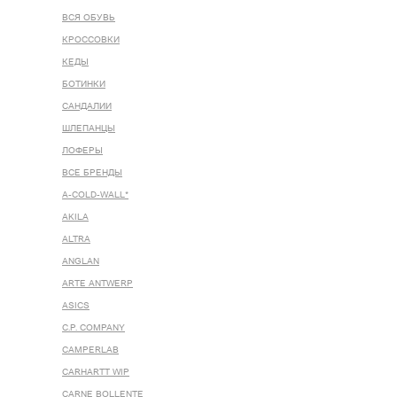
ВСЯ ОБУВЬ
КРОССОВКИ
КЕДЫ
БОТИНКИ
САНДАЛИИ
ШЛЕПАНЦЫ
ЛОФЕРЫ
ВСЕ БРЕНДЫ
A-COLD-WALL*
AKILA
ALTRA
ANGLAN
ARTE ANTWERP
ASICS
C.P. COMPANY
CAMPERLAB
CARHARTT WIP
CARNE BOLLENTE