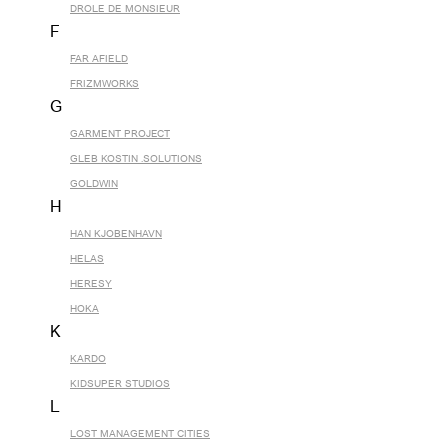
DROLE DE MONSIEUR
F
FAR AFIELD
FRIZMWORKS
G
GARMENT PROJECT
GLEB KOSTIN .SOLUTIONS
GOLDWIN
H
HAN KJOBENHAVN
HELAS
HERESY
HOKA
K
KARDO
KIDSUPER STUDIOS
L
LOST MANAGEMENT CITIES