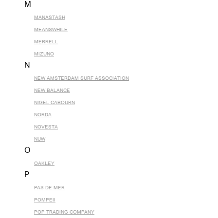
M
MANASTASH
MEANSWHILE
MERRELL
MIZUNO
N
NEW AMSTERDAM SURF ASSOCIATION
NEW BALANCE
NIGEL CABOURN
NORDA
NOVESTA
NUW
O
OAKLEY
P
PAS DE MER
POMPEII
POP TRADING COMPANY