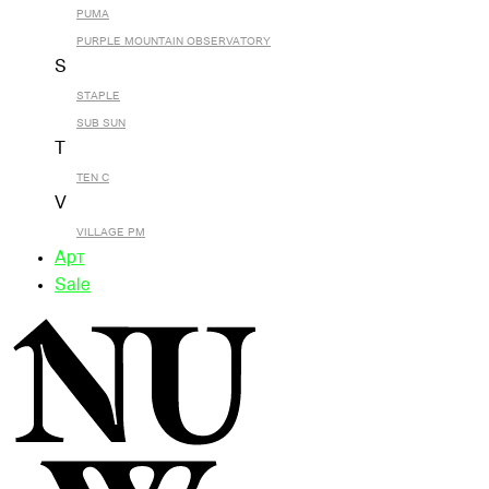
PUMA
PURPLE MOUNTAIN OBSERVATORY
S
STAPLE
SUB SUN
T
TEN C
V
VILLAGE PM
Арт
Sale