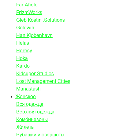
Far Afield
FrizmWorks
Gleb Kostin .Solutions
Goldwin
Han Kjobenhavn
Helas
Heresy
Hoka
Kardo
Kidsuper Studios
Lost Management Cities
Manastash
Женское
Вся одежда
Верхняя одежда
Комбинезоны
Жилеты
Рубашки и овершоты