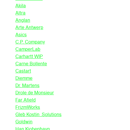
Akila
Altra
Anglan
Arte Antwerp
Asics
C.P. Company
CamperLab
Carhartt WIP
Carne Bollente
Castart
Diemme
Dr. Martens
Drole de Monsieur
Far Afield
FrizmWorks
Gleb Kostin .Solutions
Goldwin
Han Kjobenhavn