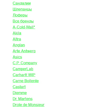
Сандалии
Шлепанцы
Лоферы
Все бренды
A-Cold-Wall*
Akila
Altra
Anglan
Arte Antwerp
Asics
C.P. Company
CamperLab
Carhartt WIP
Carne Bollente
Castart
Diemme
Dr. Martens
Drole de Monsieur