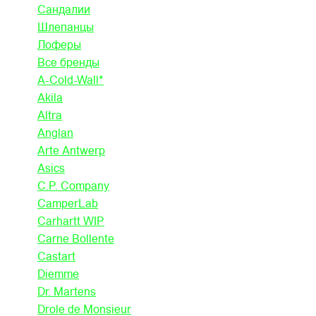
Сандалии
Шлепанцы
Лоферы
Все бренды
A-Cold-Wall*
Akila
Altra
Anglan
Arte Antwerp
Asics
C.P. Company
CamperLab
Carhartt WIP
Carne Bollente
Castart
Diemme
Dr. Martens
Drole de Monsieur