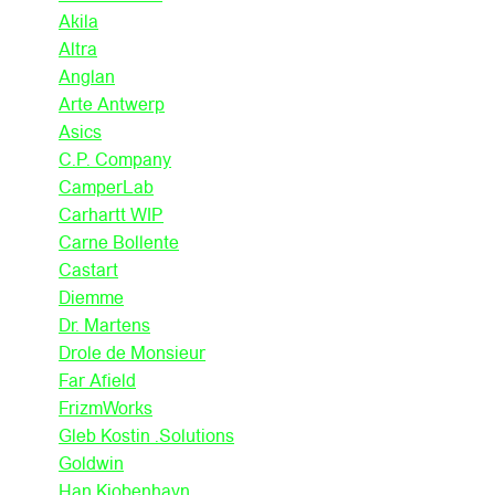
Akila
Altra
Anglan
Arte Antwerp
Asics
C.P. Company
CamperLab
Carhartt WIP
Carne Bollente
Castart
Diemme
Dr. Martens
Drole de Monsieur
Far Afield
FrizmWorks
Gleb Kostin .Solutions
Goldwin
Han Kjobenhavn