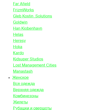
Far Afield
FrizmWorks
Gleb Kostin .Solutions
Goldwin
Han Kjobenhavn
Helas
Heresy
Hoka
Kardo
Kidsuper Studios
Lost Management Cities
Manastash
Женское
Вся одежда
Верхняя одежда
Комбинезоны
Жилеты
Рубашки и овершоты