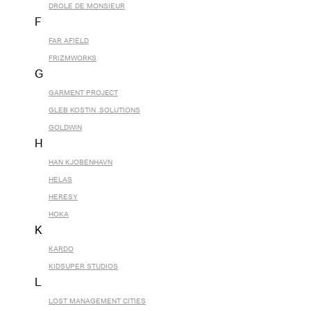
DROLE DE MONSIEUR
F
FAR AFIELD
FRIZMWORKS
G
GARMENT PROJECT
GLEB KOSTIN .SOLUTIONS
GOLDWIN
H
HAN KJOBENHAVN
HELAS
HERESY
HOKA
K
KARDO
KIDSUPER STUDIOS
L
LOST MANAGEMENT CITIES