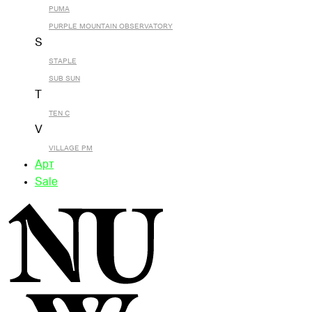
PUMA
PURPLE MOUNTAIN OBSERVATORY
S
STAPLE
SUB SUN
T
TEN C
V
VILLAGE PM
Арт
Sale