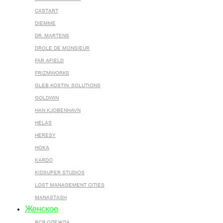
CASTART
DIEMME
DR. MARTENS
DROLE DE MONSIEUR
FAR AFIELD
FRIZMWORKS
GLEB KOSTIN .SOLUTIONS
GOLDWIN
HAN KJOBENHAVN
HELAS
HERESY
HOKA
KARDO
KIDSUPER STUDIOS
LOST MANAGEMENT CITIES
MANASTASH
Женское
ВСЯ ОДЕЖДА