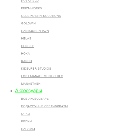
FAR AFIELD
FRIZMWORKS
GLEB KOSTIN .SOLUTIONS
GOLDWIN
HAN KJOBENHAVN
HELAS
HERESY
HOKA
KARDO
KIDSUPER STUDIOS
LOST MANAGEMENT CITIES
MANASTASH
Аксессуары
ВСЕ AКСЕССУАРЫ
ПОДАРОЧНЫЕ СЕРТИФИКАТЫ
ОЧКИ
КЕПКИ
ПАНАМЫ