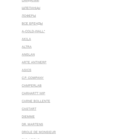
САНДАЛИИ
ШЛЕПАНЦЫ
ЛОФЕРЫ
ВСЕ БРЕНДЫ
A-COLD-WALL*
AKILA
ALTRA
ANGLAN
ARTE ANTWERP
ASICS
C.P. COMPANY
CAMPERLAB
CARHARTT WIP
CARNE BOLLENTE
CASTART
DIEMME
DR. MARTENS
DROLE DE MONSIEUR