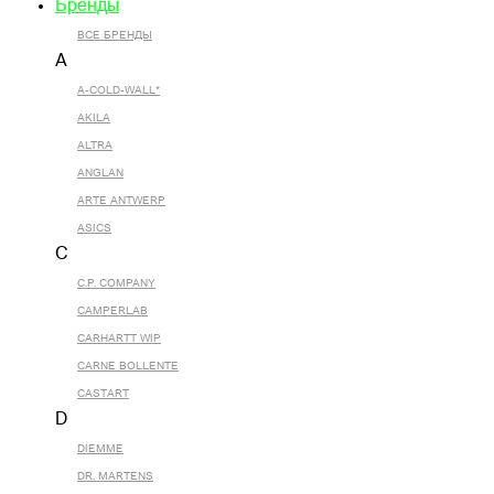
Бренды
ВСЕ БРЕНДЫ
A
A-COLD-WALL*
AKILA
ALTRA
ANGLAN
ARTE ANTWERP
ASICS
C
C.P. COMPANY
CAMPERLAB
CARHARTT WIP
CARNE BOLLENTE
CASTART
D
DIEMME
DR. MARTENS