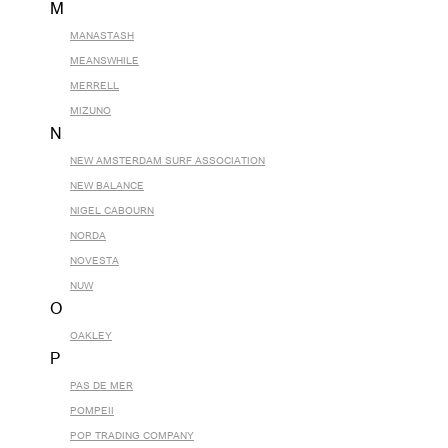
M
MANASTASH
MEANSWHILE
MERRELL
MIZUNO
N
NEW AMSTERDAM SURF ASSOCIATION
NEW BALANCE
NIGEL CABOURN
NORDA
NOVESTA
NUW
O
OAKLEY
P
PAS DE MER
POMPEII
POP TRADING COMPANY