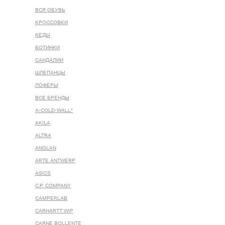
ВСЯ ОБУВЬ
КРОССОВКИ
КЕДЫ
БОТИНКИ
САНДАЛИИ
ШЛЕПАНЦЫ
ЛОФЕРЫ
ВСЕ БРЕНДЫ
A-COLD-WALL*
AKILA
ALTRA
ANGLAN
ARTE ANTWERP
ASICS
C.P. COMPANY
CAMPERLAB
CARHARTT WIP
CARNE BOLLENTE