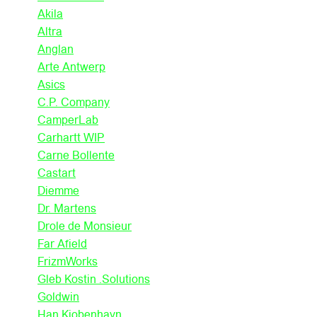
Akila
Altra
Anglan
Arte Antwerp
Asics
C.P. Company
CamperLab
Carhartt WIP
Carne Bollente
Castart
Diemme
Dr. Martens
Drole de Monsieur
Far Afield
FrizmWorks
Gleb Kostin .Solutions
Goldwin
Han Kjobenhavn