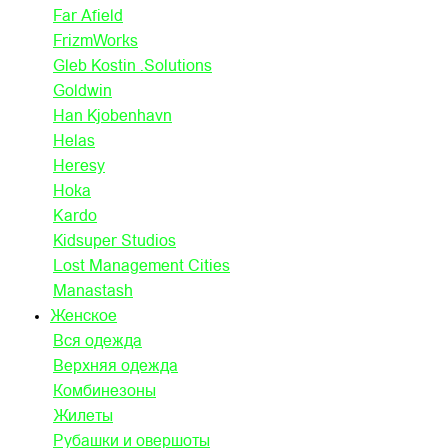
Far Afield
FrizmWorks
Gleb Kostin .Solutions
Goldwin
Han Kjobenhavn
Helas
Heresy
Hoka
Kardo
Kidsuper Studios
Lost Management Cities
Manastash
Женское
Вся одежда
Верхняя одежда
Комбинезоны
Жилеты
Рубашки и овершоты