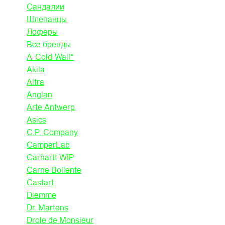
Сандалии
Шлепанцы
Лоферы
Все бренды
A-Cold-Wall*
Akila
Altra
Anglan
Arte Antwerp
Asics
C.P. Company
CamperLab
Carhartt WIP
Carne Bollente
Castart
Diemme
Dr. Martens
Drole de Monsieur