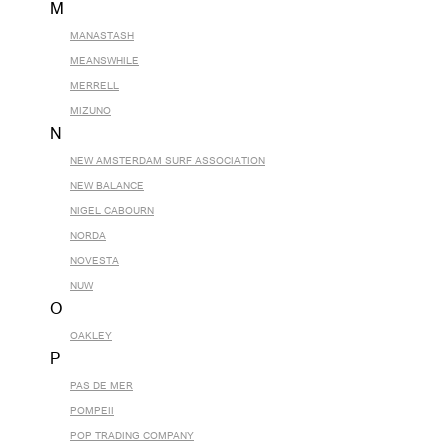
M
MANASTASH
MEANSWHILE
MERRELL
MIZUNO
N
NEW AMSTERDAM SURF ASSOCIATION
NEW BALANCE
NIGEL CABOURN
NORDA
NOVESTA
NUW
O
OAKLEY
P
PAS DE MER
POMPEII
POP TRADING COMPANY