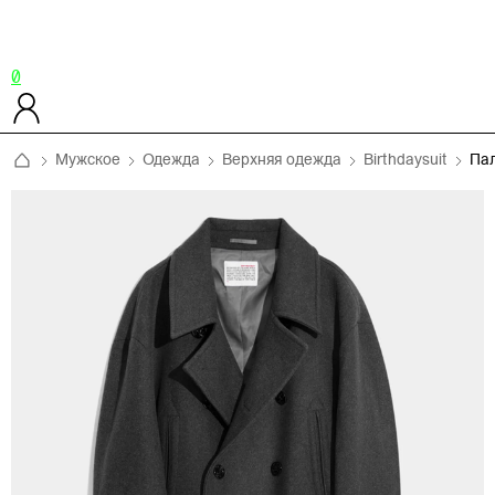
0
Мужское
Одежда
Верхняя одежда
Birthdaysuit
Па