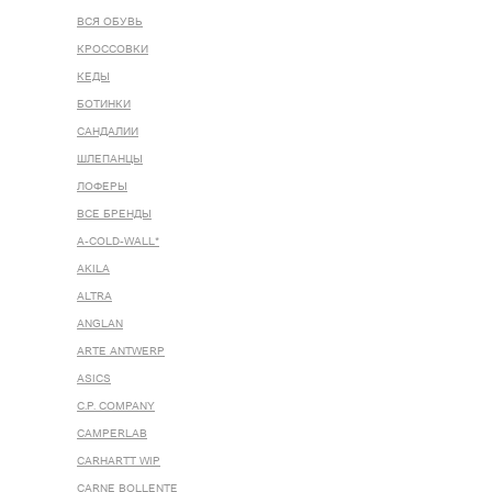
ВСЯ ОБУВЬ
КРОССОВКИ
КЕДЫ
БОТИНКИ
САНДАЛИИ
ШЛЕПАНЦЫ
ЛОФЕРЫ
ВСЕ БРЕНДЫ
A-COLD-WALL*
AKILA
ALTRA
ANGLAN
ARTE ANTWERP
ASICS
C.P. COMPANY
CAMPERLAB
CARHARTT WIP
CARNE BOLLENTE