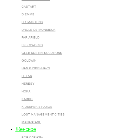
CASTART
DIEMME
DR. MARTENS
DROLE DE MONSIEUR
FAR AFIELD
FRIZMWORKS
GLEB KOSTIN .SOLUTIONS
GOLDWIN
HAN KJOBENHAVN
HELAS
HERESY
HOKA
KARDO
KIDSUPER STUDIOS
LOST MANAGEMENT CITIES
MANASTASH
Женское
ВСЯ ОДЕЖДА