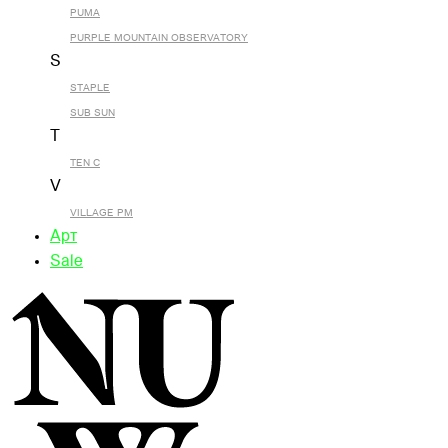
PUMA
PURPLE MOUNTAIN OBSERVATORY
S
STAPLE
SUB SUN
T
TEN C
V
VILLAGE PM
Арт
Sale