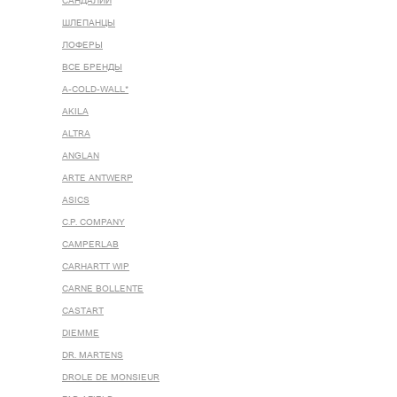
САНДАЛИИ
ШЛЕПАНЦЫ
ЛОФЕРЫ
ВСЕ БРЕНДЫ
A-COLD-WALL*
AKILA
ALTRA
ANGLAN
ARTE ANTWERP
ASICS
C.P. COMPANY
CAMPERLAB
CARHARTT WIP
CARNE BOLLENTE
CASTART
DIEMME
DR. MARTENS
DROLE DE MONSIEUR