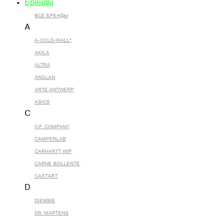
Бренды
ВСЕ БРЕНДЫ
A
A-COLD-WALL*
AKILA
ALTRA
ANGLAN
ARTE ANTWERP
ASICS
C
C.P. COMPANY
CAMPERLAB
CARHARTT WIP
CARNE BOLLENTE
CASTART
D
DIEMME
DR. MARTENS