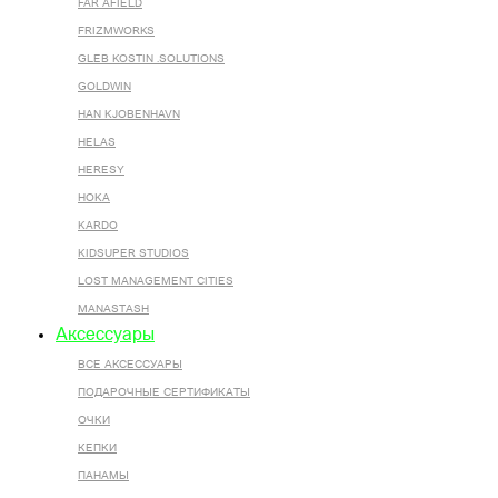
FAR AFIELD
FRIZMWORKS
GLEB KOSTIN .SOLUTIONS
GOLDWIN
HAN KJOBENHAVN
HELAS
HERESY
HOKA
KARDO
KIDSUPER STUDIOS
LOST MANAGEMENT CITIES
MANASTASH
Аксессуары
ВСЕ AКСЕССУАРЫ
ПОДАРОЧНЫЕ СЕРТИФИКАТЫ
ОЧКИ
КЕПКИ
ПАНАМЫ