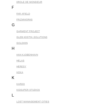
DROLE DE MONSIEUR
F
FAR AFIELD
FRIZMWORKS
G
GARMENT PROJECT
GLEB KOSTIN .SOLUTIONS
GOLDWIN
H
HAN KJOBENHAVN
HELAS
HERESY
HOKA
K
KARDO
KIDSUPER STUDIOS
L
LOST MANAGEMENT CITIES