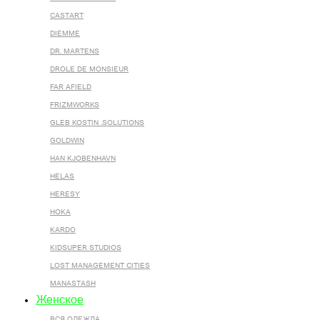
CASTART
DIEMME
DR. MARTENS
DROLE DE MONSIEUR
FAR AFIELD
FRIZMWORKS
GLEB KOSTIN .SOLUTIONS
GOLDWIN
HAN KJOBENHAVN
HELAS
HERESY
HOKA
KARDO
KIDSUPER STUDIOS
LOST MANAGEMENT CITIES
MANASTASH
Женское
ВСЯ ОДЕЖДА