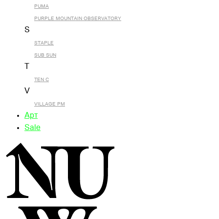
PUMA
PURPLE MOUNTAIN OBSERVATORY
S
STAPLE
SUB SUN
T
TEN C
V
VILLAGE PM
Арт
Sale