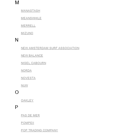
M
MANASTASH
MEANSWHILE
MERRELL
MIZUNO
N
NEW AMSTERDAM SURF ASSOCIATION
NEW BALANCE
NIGEL CABOURN
NORDA
NOVESTA
NUW
O
OAKLEY
P
PAS DE MER
POMPEII
POP TRADING COMPANY