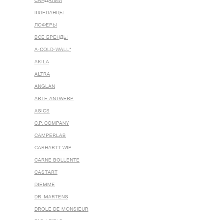
САНДАЛИИ
ШЛЕПАНЦЫ
ЛОФЕРЫ
ВСЕ БРЕНДЫ
A-COLD-WALL*
AKILA
ALTRA
ANGLAN
ARTE ANTWERP
ASICS
C.P. COMPANY
CAMPERLAB
CARHARTT WIP
CARNE BOLLENTE
CASTART
DIEMME
DR. MARTENS
DROLE DE MONSIEUR