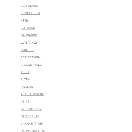
ВСЯ ОБУВЬ
КРОССОВКИ
КЕДЫ
БОТИНКИ
САНДАЛИИ
ШЛЕПАНЦЫ
ЛОФЕРЫ
ВСЕ БРЕНДЫ
A-COLD-WALL*
AKILA
ALTRA
ANGLAN
ARTE ANTWERP
ASICS
C.P. COMPANY
CAMPERLAB
CARHARTT WIP
CARNE BOLLENTE