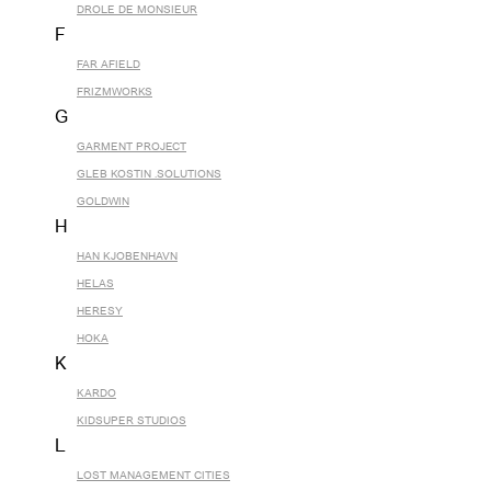
DROLE DE MONSIEUR
F
FAR AFIELD
FRIZMWORKS
G
GARMENT PROJECT
GLEB KOSTIN .SOLUTIONS
GOLDWIN
H
HAN KJOBENHAVN
HELAS
HERESY
HOKA
K
KARDO
KIDSUPER STUDIOS
L
LOST MANAGEMENT CITIES