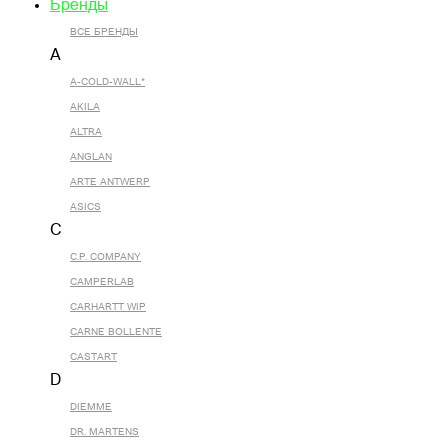
Бренды
ВСЕ БРЕНДЫ
A
A-COLD-WALL*
AKILA
ALTRA
ANGLAN
ARTE ANTWERP
ASICS
C
C.P. COMPANY
CAMPERLAB
CARHARTT WIP
CARNE BOLLENTE
CASTART
D
DIEMME
DR. MARTENS