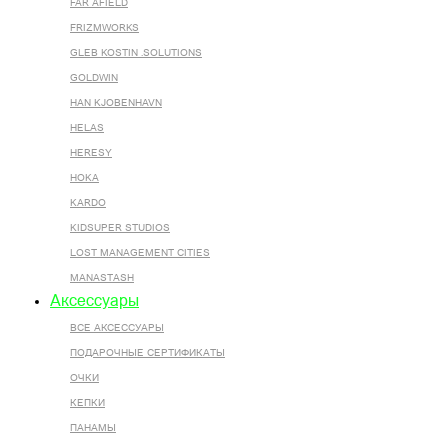
FAR AFIELD
FRIZMWORKS
GLEB KOSTIN .SOLUTIONS
GOLDWIN
HAN KJOBENHAVN
HELAS
HERESY
HOKA
KARDO
KIDSUPER STUDIOS
LOST MANAGEMENT CITIES
MANASTASH
Аксессуары
ВСЕ AКСЕССУАРЫ
ПОДАРОЧНЫЕ СЕРТИФИКАТЫ
ОЧКИ
КЕПКИ
ПАНАМЫ