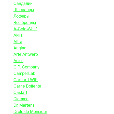
Сандалии
Шлепанцы
Лоферы
Все бренды
A-Cold-Wall*
Akila
Altra
Anglan
Arte Antwerp
Asics
C.P. Company
CamperLab
Carhartt WIP
Carne Bollente
Castart
Diemme
Dr. Martens
Drole de Monsieur