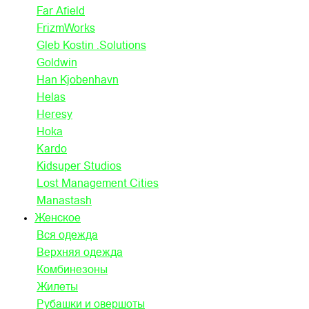
Far Afield
FrizmWorks
Gleb Kostin .Solutions
Goldwin
Han Kjobenhavn
Helas
Heresy
Hoka
Kardo
Kidsuper Studios
Lost Management Cities
Manastash
Женское
Вся одежда
Верхняя одежда
Комбинезоны
Жилеты
Рубашки и овершоты