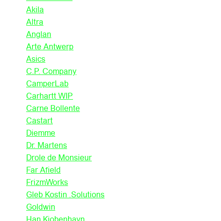
Akila
Altra
Anglan
Arte Antwerp
Asics
C.P. Company
CamperLab
Carhartt WIP
Carne Bollente
Castart
Diemme
Dr. Martens
Drole de Monsieur
Far Afield
FrizmWorks
Gleb Kostin .Solutions
Goldwin
Han Kjobenhavn