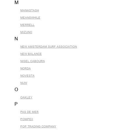
M
MANASTASH
MEANSWHILE
MERRELL
MIZUNO
N
NEW AMSTERDAM SURF ASSOCIATION
NEW BALANCE
NIGEL CABOURN
NORDA
NOVESTA
NUW
O
OAKLEY
P
PAS DE MER
POMPEII
POP TRADING COMPANY