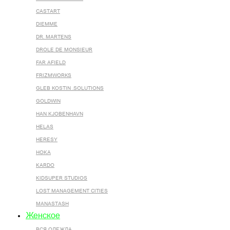
CASTART
DIEMME
DR. MARTENS
DROLE DE MONSIEUR
FAR AFIELD
FRIZMWORKS
GLEB KOSTIN .SOLUTIONS
GOLDWIN
HAN KJOBENHAVN
HELAS
HERESY
HOKA
KARDO
KIDSUPER STUDIOS
LOST MANAGEMENT CITIES
MANASTASH
Женское
ВСЯ ОДЕЖДА