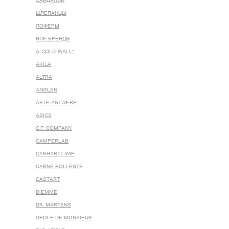
САНДАЛИИ
ШЛЕПАНЦЫ
ЛОФЕРЫ
ВСЕ БРЕНДЫ
A-COLD-WALL*
AKILA
ALTRA
ANGLAN
ARTE ANTWERP
ASICS
C.P. COMPANY
CAMPERLAB
CARHARTT WIP
CARNE BOLLENTE
CASTART
DIEMME
DR. MARTENS
DROLE DE MONSIEUR