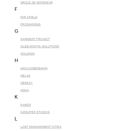
DROLE DE MONSIEUR
F
FAR AFIELD
FRIZMWORKS
G
GARMENT PROJECT
GLEB KOSTIN .SOLUTIONS
GOLDWIN
H
HAN KJOBENHAVN
HELAS
HERESY
HOKA
K
KARDO
KIDSUPER STUDIOS
L
LOST MANAGEMENT CITIES