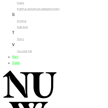
PUMA
PURPLE MOUNTAIN OBSERVATORY
S
STAPLE
SUB SUN
T
TEN C
V
VILLAGE PM
Арт
Sale