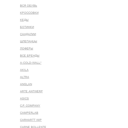
ВСЯ ОБУВЬ
КРОССОВКИ
КЕДЫ
БОТИНКИ
САНДАЛИИ
ШЛЕПАНЦЫ
ЛОФЕРЫ
ВСЕ БРЕНДЫ
A-COLD-WALL*
AKILA
ALTRA
ANGLAN
ARTE ANTWERP
ASICS
C.P. COMPANY
CAMPERLAB
CARHARTT WIP
CARNE BOLLENTE