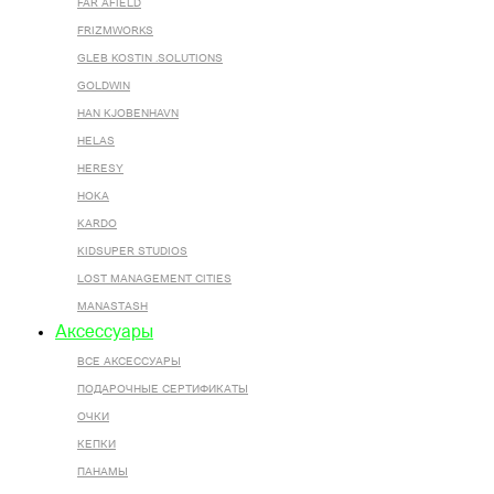
FAR AFIELD
FRIZMWORKS
GLEB KOSTIN .SOLUTIONS
GOLDWIN
HAN KJOBENHAVN
HELAS
HERESY
HOKA
KARDO
KIDSUPER STUDIOS
LOST MANAGEMENT CITIES
MANASTASH
Аксессуары
ВСЕ AКСЕССУАРЫ
ПОДАРОЧНЫЕ СЕРТИФИКАТЫ
ОЧКИ
КЕПКИ
ПАНАМЫ