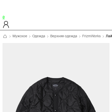
0
Мужское
Одежда
Верхняя одежда
FrizmWorks
Лай