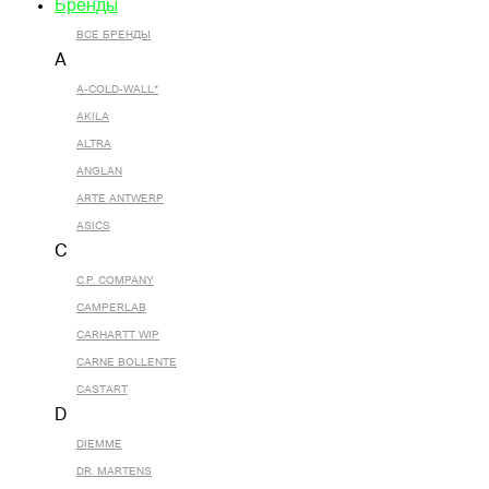
Бренды
ВСЕ БРЕНДЫ
A
A-COLD-WALL*
AKILA
ALTRA
ANGLAN
ARTE ANTWERP
ASICS
C
C.P. COMPANY
CAMPERLAB
CARHARTT WIP
CARNE BOLLENTE
CASTART
D
DIEMME
DR. MARTENS