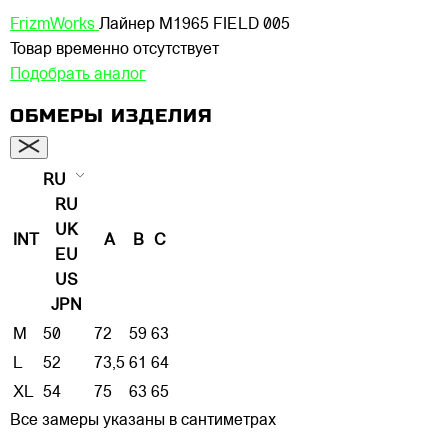
FrizmWorks
Лайнер M1965 FIELD 005
Товар временно отсутствует
Подобрать аналог
ОБМЕРЫ ИЗДЕЛИЯ
RU
RU
UK
INT
A
B
C
EU
US
JPN
M
50
72
59
63
L
52
73,5
61
64
XL
54
75
63
65
Все замеры указаны в сантиметрах