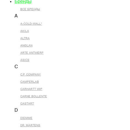
Бренды
ВСЕ БРЕНДЫ
A
A-COLD-WALL*
AKILA
ALTRA
ANGLAN
ARTE ANTWERP
ASICS
C
C.P. COMPANY
CAMPERLAB
CARHARTT WIP
CARNE BOLLENTE
CASTART
D
DIEMME
DR. MARTENS