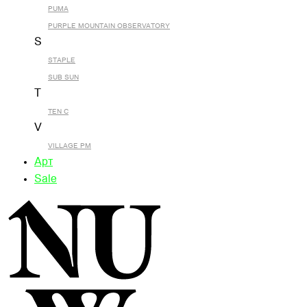
PUMA
PURPLE MOUNTAIN OBSERVATORY
S
STAPLE
SUB SUN
T
TEN C
V
VILLAGE PM
Арт
Sale