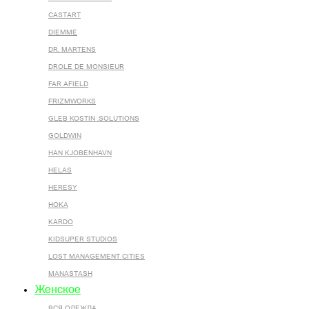
CASTART
DIEMME
DR. MARTENS
DROLE DE MONSIEUR
FAR AFIELD
FRIZMWORKS
GLEB KOSTIN .SOLUTIONS
GOLDWIN
HAN KJOBENHAVN
HELAS
HERESY
HOKA
KARDO
KIDSUPER STUDIOS
LOST MANAGEMENT CITIES
MANASTASH
Женское
ВСЯ ОДЕЖДА