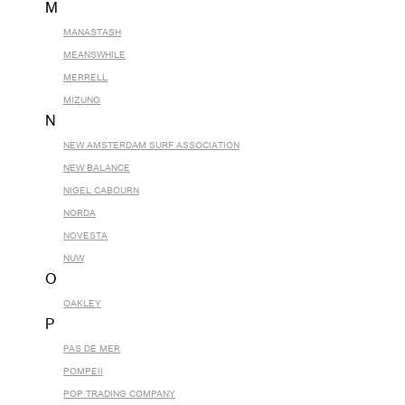
M
MANASTASH
MEANSWHILE
MERRELL
MIZUNO
N
NEW AMSTERDAM SURF ASSOCIATION
NEW BALANCE
NIGEL CABOURN
NORDA
NOVESTA
NUW
O
OAKLEY
P
PAS DE MER
POMPEII
POP TRADING COMPANY