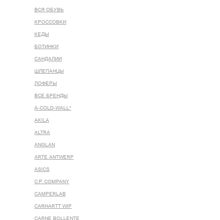
ВСЯ ОБУВЬ
КРОССОВКИ
КЕДЫ
БОТИНКИ
САНДАЛИИ
ШЛЕПАНЦЫ
ЛОФЕРЫ
ВСЕ БРЕНДЫ
A-COLD-WALL*
AKILA
ALTRA
ANGLAN
ARTE ANTWERP
ASICS
C.P. COMPANY
CAMPERLAB
CARHARTT WIP
CARNE BOLLENTE