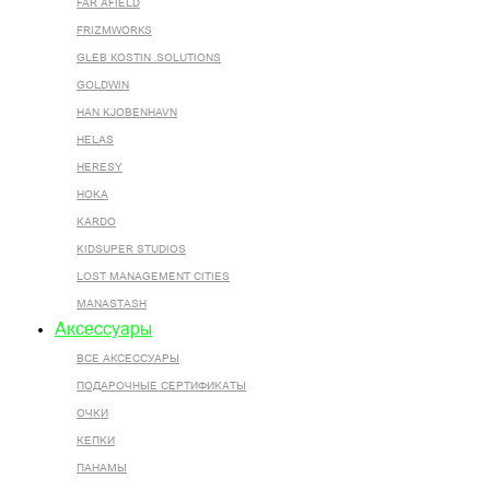
FAR AFIELD
FRIZMWORKS
GLEB KOSTIN .SOLUTIONS
GOLDWIN
HAN KJOBENHAVN
HELAS
HERESY
HOKA
KARDO
KIDSUPER STUDIOS
LOST MANAGEMENT CITIES
MANASTASH
Аксессуары
ВСЕ AКСЕССУАРЫ
ПОДАРОЧНЫЕ СЕРТИФИКАТЫ
ОЧКИ
КЕПКИ
ПАНАМЫ