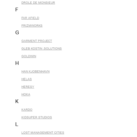
DROLE DE MONSIEUR
F
FAR AFIELD
FRIZMWORKS
G
GARMENT PROJECT
GLEB KOSTIN .SOLUTIONS
GOLDWIN
H
HAN KJOBENHAVN
HELAS
HERESY
HOKA
K
KARDO
KIDSUPER STUDIOS
L
LOST MANAGEMENT CITIES