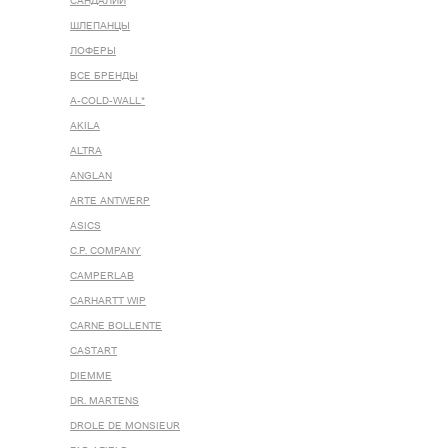
САНДАЛИИ
ШЛЕПАНЦЫ
ЛОФЕРЫ
ВСЕ БРЕНДЫ
A-COLD-WALL*
AKILA
ALTRA
ANGLAN
ARTE ANTWERP
ASICS
C.P. COMPANY
CAMPERLAB
CARHARTT WIP
CARNE BOLLENTE
CASTART
DIEMME
DR. MARTENS
DROLE DE MONSIEUR