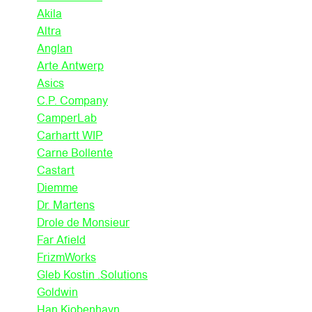
Akila
Altra
Anglan
Arte Antwerp
Asics
C.P. Company
CamperLab
Carhartt WIP
Carne Bollente
Castart
Diemme
Dr. Martens
Drole de Monsieur
Far Afield
FrizmWorks
Gleb Kostin .Solutions
Goldwin
Han Kjobenhavn