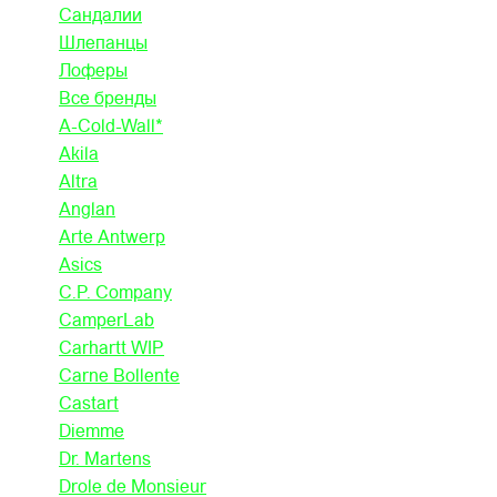
Сандалии
Шлепанцы
Лоферы
Все бренды
A-Cold-Wall*
Akila
Altra
Anglan
Arte Antwerp
Asics
C.P. Company
CamperLab
Carhartt WIP
Carne Bollente
Castart
Diemme
Dr. Martens
Drole de Monsieur