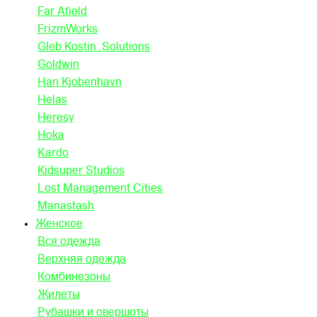
Far Afield
FrizmWorks
Gleb Kostin .Solutions
Goldwin
Han Kjobenhavn
Helas
Heresy
Hoka
Kardo
Kidsuper Studios
Lost Management Cities
Manastash
Женское
Вся одежда
Верхняя одежда
Комбинезоны
Жилеты
Рубашки и овершоты