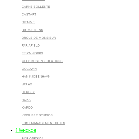
CARNE BOLLENTE
CASTART
DIEMME
DR. MARTENS
DROLE DE MONSIEUR
FAR AFIELD
FRIZMWORKS
GLEB KOSTIN .SOLUTIONS
GOLDWIN
HAN KJOBENHAVN
HELAS
HERESY
HOKA
KARDO
KIDSUPER STUDIOS
LOST MANAGEMENT CITIES
Женское
ВСЯ ОДЕЖДА