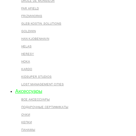
DROLE DE MONSIEUR
FAR AFIELD
FRIZMWORKS
GLEB KOSTIN .SOLUTIONS
GOLDWIN
HAN KJOBENHAVN
HELAS
HERESY
HOKA
KARDO
KIDSUPER STUDIOS
LOST MANAGEMENT CITIES
Аксессуары
ВСЕ AКСЕССУАРЫ
ПОДАРОЧНЫЕ СЕРТИФИКАТЫ
ОЧКИ
КЕПКИ
ПАНАМЫ