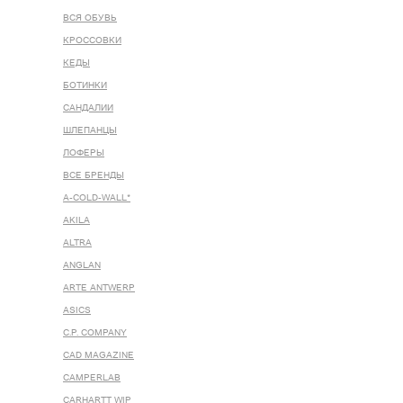
ВСЯ ОБУВЬ
КРОССОВКИ
КЕДЫ
БОТИНКИ
САНДАЛИИ
ШЛЕПАНЦЫ
ЛОФЕРЫ
ВСЕ БРЕНДЫ
A-COLD-WALL*
AKILA
ALTRA
ANGLAN
ARTE ANTWERP
ASICS
C.P. COMPANY
CAD MAGAZINE
CAMPERLAB
CARHARTT WIP