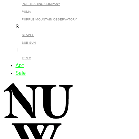
POP TRADING COMPANY
PUMA
PURPLE MOUNTAIN OBSERVATORY
S
STAPLE
SUB SUN
T
TEN C
Арт
Sale