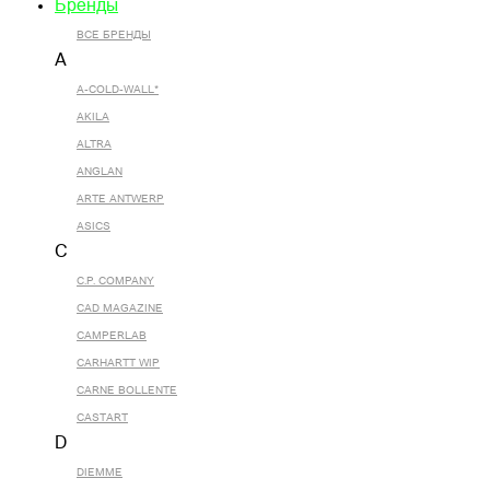
Бренды
ВСЕ БРЕНДЫ
A
A-COLD-WALL*
AKILA
ALTRA
ANGLAN
ARTE ANTWERP
ASICS
C
C.P. COMPANY
CAD MAGAZINE
CAMPERLAB
CARHARTT WIP
CARNE BOLLENTE
CASTART
D
DIEMME