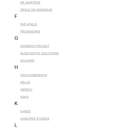
DR. MARTENS
DROLE DE MONSIEUR
F
FAR AFIELD
FRIZMWORKS
G
GARMENT PROJECT
GLEB KOSTIN .SOLUTIONS
GOLDWIN
H
HAN KJOBENHAVN
HELAS
HERESY
HOKA
K
KARDO
KIDSUPER STUDIOS
L